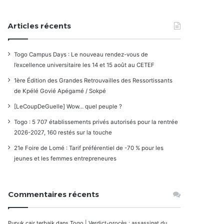
Articles récents
Togo Campus Days : Le nouveau rendez-vous de
l’excellence universitaire les 14 et 15 août au CETEF
1ère Édition des Grandes Retrouvailles des Ressortissants
de Kpélé Govié Apégamé / Sokpé
[LeCoupDeGuelle] Wow… quel peuple ?
Togo : 5 707 établissements privés autorisés pour la rentrée
2026-2027, 160 restés sur la touche
21e Foire de Lomé : Tarif préférentiel de -70 % pour les
jeunes et les femmes entrepreneures
Commentaires récents
Pupuk cair terbaik
dans
Togo | Verdict-procès : assassinat du