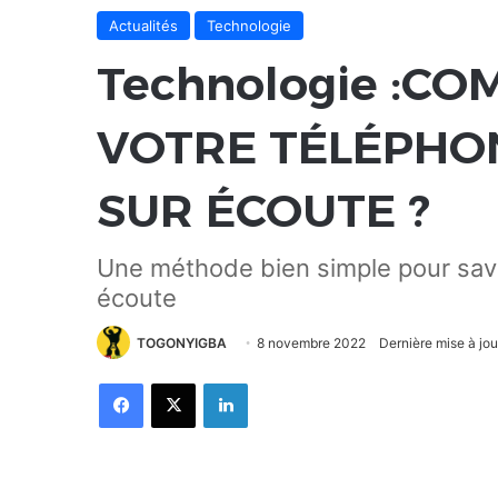
Actualités
Technologie
Technologie :CO
VOTRE TÉLÉPHON
SUR ÉCOUTE ?
Une méthode bien simple pour savoi
écoute
TOGONYIGBA
8 novembre 2022
Dernière mise à jo
Facebook
X
Linkedin