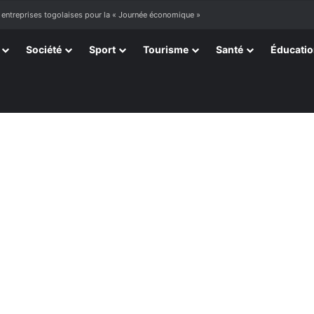
 entreprises togolaises pour la « Journée économique »
Société
Sport
Tourisme
Santé
Éducati