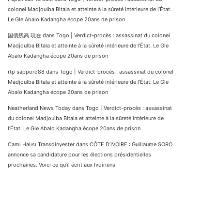
colonel Madjoulba Bitala et atteinte à la sûreté intérieure de l’État.
Le Gle Abalo Kadangha écope 20ans de prison
国債残高 現在
dans
Togo | Verdict-procès : assassinat du colonel
Madjoulba Bitala et atteinte à la sûreté intérieure de l’État. Le Gle
Abalo Kadangha écope 20ans de prison
rtp sapporo88
dans
Togo | Verdict-procès : assassinat du colonel
Madjoulba Bitala et atteinte à la sûreté intérieure de l’État. Le Gle
Abalo Kadangha écope 20ans de prison
Neatherland News Today
dans
Togo | Verdict-procès : assassinat
du colonel Madjoulba Bitala et atteinte à la sûreté intérieure de
l’État. Le Gle Abalo Kadangha écope 20ans de prison
Cami Halısı Transdinyester
dans
CÔTE D’IVOIRE : Guillaume SORO
annonce sa candidature pour les élections présidentielles
prochaines. Voici ce qu’il écrit aux Ivoiriens