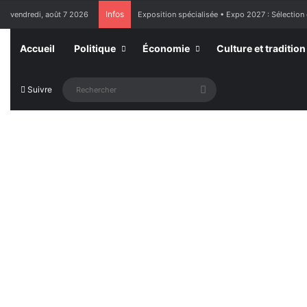
Infos
vendredi, août 7 2026
France : l’Assemblée nationale approuve « l’aide
Accueil
Politique
Économie
Culture et tradition
Rechercher
Suivre