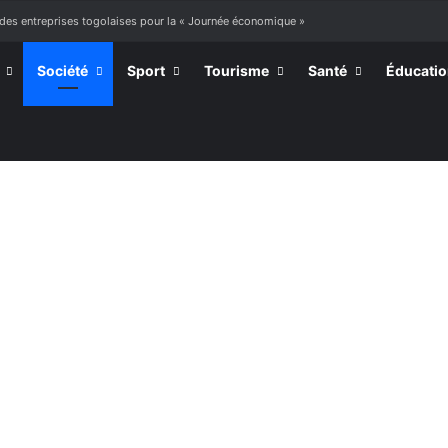
 à mourir »
Société
Sport
Tourisme
Santé
Éducati