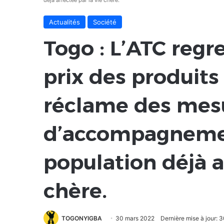
déjà affectée par la vie chère.
Actualités
Société
Togo : L’ATC regr
prix des produits 
réclame des mes
d’accompagneme
population déjà a
chère.
TOGONYIGBA
30 mars 2022
Dernière mise à jour: 