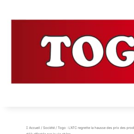
Accueil
/
Société
/
Togo : L’ATC regrette la hausse des prix des pr