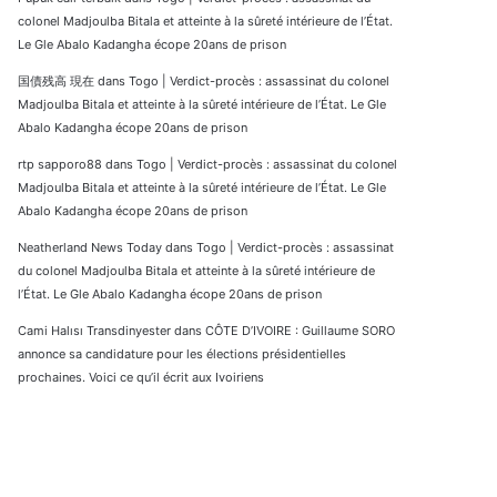
colonel Madjoulba Bitala et atteinte à la sûreté intérieure de l’État.
Le Gle Abalo Kadangha écope 20ans de prison
国債残高 現在
dans
Togo | Verdict-procès : assassinat du colonel
Madjoulba Bitala et atteinte à la sûreté intérieure de l’État. Le Gle
Abalo Kadangha écope 20ans de prison
rtp sapporo88
dans
Togo | Verdict-procès : assassinat du colonel
Madjoulba Bitala et atteinte à la sûreté intérieure de l’État. Le Gle
Abalo Kadangha écope 20ans de prison
Neatherland News Today
dans
Togo | Verdict-procès : assassinat
du colonel Madjoulba Bitala et atteinte à la sûreté intérieure de
l’État. Le Gle Abalo Kadangha écope 20ans de prison
Cami Halısı Transdinyester
dans
CÔTE D’IVOIRE : Guillaume SORO
annonce sa candidature pour les élections présidentielles
prochaines. Voici ce qu’il écrit aux Ivoiriens