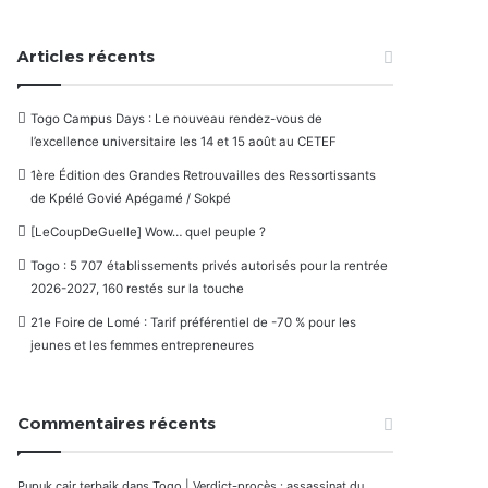
Articles récents
Togo Campus Days : Le nouveau rendez-vous de
l’excellence universitaire les 14 et 15 août au CETEF
1ère Édition des Grandes Retrouvailles des Ressortissants
de Kpélé Govié Apégamé / Sokpé
[LeCoupDeGuelle] Wow… quel peuple ?
Togo : 5 707 établissements privés autorisés pour la rentrée
2026-2027, 160 restés sur la touche
21e Foire de Lomé : Tarif préférentiel de -70 % pour les
jeunes et les femmes entrepreneures
Commentaires récents
Pupuk cair terbaik
dans
Togo | Verdict-procès : assassinat du