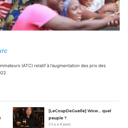
’ATC
mateurs (ATC) relatif à l’augmentation des prix des
022
[LeCoupDeGuelle] Wow… quel
é
peuple ?
il y a 4 jours