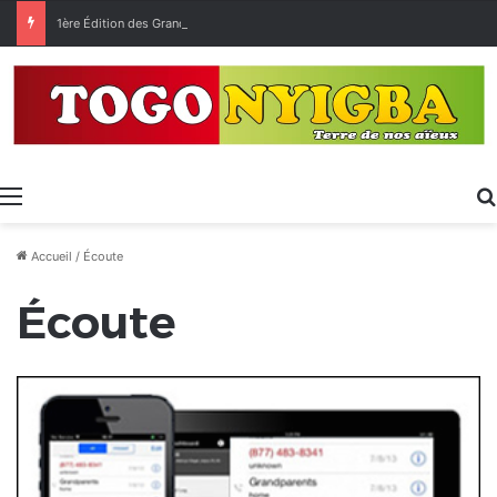
1ère Édition des Grandes Retrouvailles des Ressortissants de Kpélé Govié Apégamé / Sokpé
Menu
Accueil
/
Écoute
Écoute