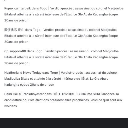
Pupuk cair terbaik
dans
Togo | Verdict-procès : assassinat du colonel Madjoulba
Bitala et atteinte à la sûreté intérieure de l’État. Le Gle Abalo Kadangha écope
20ans de prison
国債残高 現在
dans
Togo | Verdict-procès : assassinat du colonel Madjoulba
Bitala et atteinte à la sûreté intérieure de l’État. Le Gle Abalo Kadangha écope
20ans de prison
rtp sapporo88
dans
Togo | Verdict-procès : assassinat du colonel Madjoulba
Bitala et atteinte à la sûreté intérieure de l’État. Le Gle Abalo Kadangha écope
20ans de prison
Neatherland News Today
dans
Togo | Verdict-procès : assassinat du colonel
Madjoulba Bitala et atteinte à la sûreté intérieure de l’État. Le Gle Abalo
Kadangha écope 20ans de prison
Cami Halısı Transdinyester
dans
CÔTE D’IVOIRE : Guillaume SORO annonce sa
candidature pour les élections présidentielles prochaines. Voici ce qu’il écrit aux
Ivoiriens