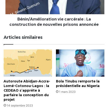
de
nouvelles
prisons
annoncée
Bénin/Amélioration vie carcérale : La
construction de nouvelles prisons annoncée
Articles similaires
Autoroute Abidjan-Accra-
Bola Tinubu remporte la
Lomé-Cotonou-Lagos : la
présidentielle au Nigeria
CEDEAO s’apprête à
1 mars 2023
parfaire la conception du
projet
14 septembre 2023