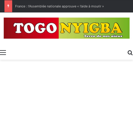
[LeCoupD’œil] Le chassé-croisé entre vacanciers de juillet et d’août a commencé.
Menu