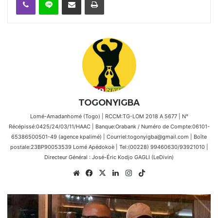
TOGONYIGBA
Lomé-Amadanhomé (Togo) | RCCM:TG-LOM 2018 A 5677 | N°
Récépissé:0425/24/03/11/HAAC | Banque:Orabank / Numéro de Compte:06101-
65386500501-49 (agence kpalimé) | Courriel:togonyigba@gmail.com | Boîte
postale:23BP90053539 Lomé Apédokoè | Tel:(00228) 99460630/93921010 |
Directeur Général : José-Éric Kodjo GAGLI (LeDivin)
Website
Facebook
X
Linkedin
Instagram
TikTok