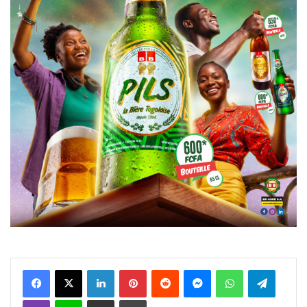
Facebook
X
Linkedin
Pinterest
Reddit
Messenger
WhatsApp
Telegra
Viber
Ligne
Partager par email
Imprimer