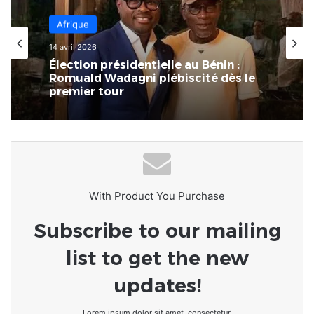
Afrique
8 mars 2026
Afrique
L’Afrique au carrefour des
14 avril 2026
consciences : le devoir de rompre
avec la culture du naufrage
Élection présidentielle au Bénin :
Romuald Wadagni plébiscité dès le
premier tour
With Product You Purchase
Subscribe to our mailing
list to get the new
updates!
Lorem ipsum dolor sit amet, consectetur.