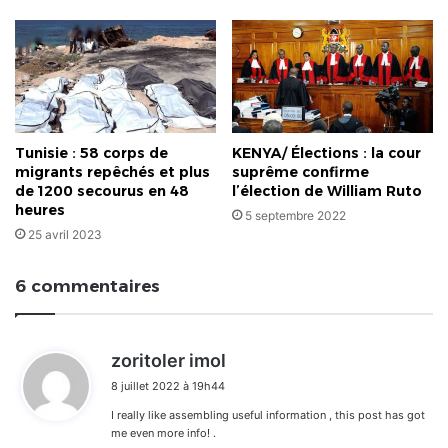
Tunisie : 58 corps de
KENYA/ Élections : la cour
migrants repêchés et plus
suprême confirme
de 1200 secourus en 48
l’élection de William Ruto
heures
5 septembre 2022
25 avril 2023
6 commentaires
d
zoritoler imol
i
8 juillet 2022 à 19h44
t
I really like assembling useful information , this post has got
:
me even more info! .