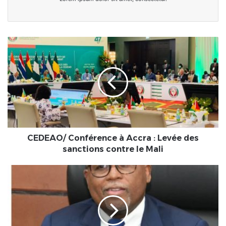
CEDEAO/
Conférence
à
Accra
:
Levée
des
sanctions
contre
le
CEDEAO/ Conférence à Accra : Levée des
Mali
sanctions contre le Mali
Bénin/Amélioration
vie
carcérale
:
La
construction