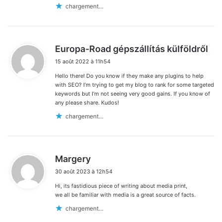
chargement…
d
Europa-Road gépszállítás külföldről
i
15 août 2022 à 11h54
t
Hello there! Do you know if they make any plugins to help
:
with SEO? I’m trying to get my blog to rank for some targeted
keywords but I’m not seeing very good gains. If you know of
any please share. Kudos!
chargement…
d
Margery
i
30 août 2023 à 12h54
t
Hi, its fastidious piece of writing about media print,
:
we all be familiar with media is a great source of facts.
chargement…