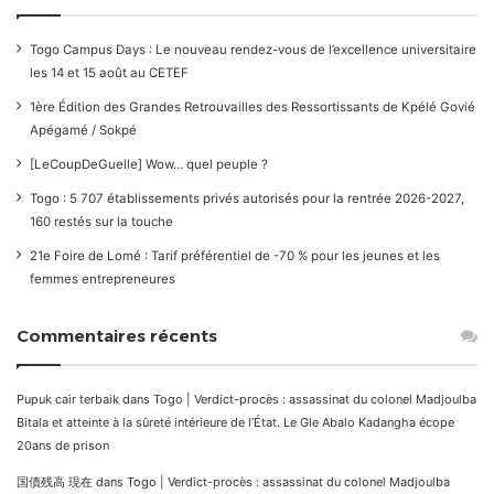
Togo Campus Days : Le nouveau rendez-vous de l’excellence universitaire
les 14 et 15 août au CETEF
1ère Édition des Grandes Retrouvailles des Ressortissants de Kpélé Govié
Apégamé / Sokpé
[LeCoupDeGuelle] Wow… quel peuple ?
Togo : 5 707 établissements privés autorisés pour la rentrée 2026-2027,
160 restés sur la touche
21e Foire de Lomé : Tarif préférentiel de -70 % pour les jeunes et les
femmes entrepreneures
Commentaires récents
Pupuk cair terbaik
dans
Togo | Verdict-procès : assassinat du colonel Madjoulba
Bitala et atteinte à la sûreté intérieure de l’État. Le Gle Abalo Kadangha écope
20ans de prison
国債残高 現在
dans
Togo | Verdict-procès : assassinat du colonel Madjoulba