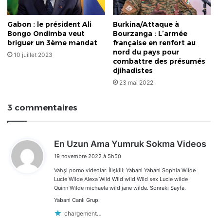
Gabon : le président Ali
Burkina/Attaque à
Bongo Ondimba veut
Bourzanga : L’armée
briguer un 3ème mandat
française en renfort au
nord du pays pour
10 juillet 2023
combattre des présumés
djihadistes
23 mai 2022
3 commentaires
d
En Uzun Ama Yumruk Sokma Videos
i
19 novembre 2022 à 5h50
t
Vahşi porno videolar. İlişkili: Yabani Yabani Sophia Wilde
:
Lucie Wilde Alexa Wild Wild wild Wild sex Lucie wilde
Quinn Wilde michaela wild jane wilde. Sonraki Sayfa.
Yabani Canlı Grup.
chargement…