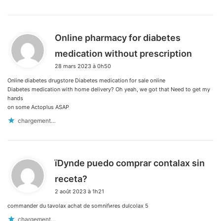
Online pharmacy for diabetes
d
medication without prescription
i
28 mars 2023 à 0h50
t
Online diabetes drugstore Diabetes medication for sale online
:
Diabetes medication with home delivery? Oh yeah, we got that Need to get my
hands
on some Actoplus ASAP
chargement…
їDуnde puedo comprar contalax sin
d
receta?
i
2 août 2023 à 1h21
t
commander du tavolax achat de somnifиres dulcolax 5
:
chargement…