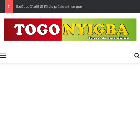
[LeCoupD’œil] Si j’étais président, ce que je ferai des « Évalas »
Menu