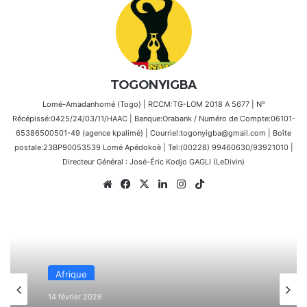
TOGONYIGBA
Lomé-Amadanhomé (Togo) | RCCM:TG-LOM 2018 A 5677 | N°
Récépissé:0425/24/03/11/HAAC | Banque:Orabank / Numéro de Compte:06101-
65386500501-49 (agence kpalimé) | Courriel:togonyigba@gmail.com | Boîte
postale:23BP90053539 Lomé Apédokoè | Tel:(00228) 99460630/93921010 |
Directeur Général : José-Éric Kodjo GAGLI (LeDivin)
Website
Facebook
X
Linkedin
Instagram
TikTok
Afrique
14 février 2026