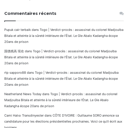
Commentaires récents
Pupuk cair terbaik
dans
Togo | Verdict-procès : assassinat du colonel Madjoulba
Bitala et atteinte à la sûreté intérieure de l’État. Le Gle Abalo Kadangha écope
20ans de prison
国債残高 現在
dans
Togo | Verdict-procès : assassinat du colonel Madjoulba
Bitala et atteinte à la sûreté intérieure de l’État. Le Gle Abalo Kadangha écope
20ans de prison
rtp sapporo88
dans
Togo | Verdict-procès : assassinat du colonel Madjoulba
Bitala et atteinte à la sûreté intérieure de l’État. Le Gle Abalo Kadangha écope
20ans de prison
Neatherland News Today
dans
Togo | Verdict-procès : assassinat du colonel
Madjoulba Bitala et atteinte à la sûreté intérieure de l’État. Le Gle Abalo
Kadangha écope 20ans de prison
Cami Halısı Transdinyester
dans
CÔTE D’IVOIRE : Guillaume SORO annonce sa
candidature pour les élections présidentielles prochaines. Voici ce qu’il écrit aux
Ivoiriens