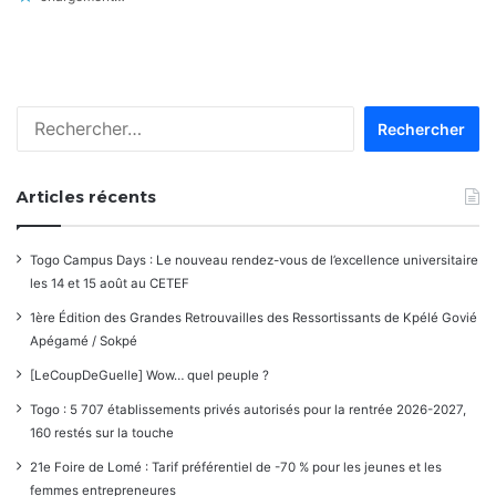
Rechercher :
Articles récents
Togo Campus Days : Le nouveau rendez-vous de l’excellence universitaire
les 14 et 15 août au CETEF
1ère Édition des Grandes Retrouvailles des Ressortissants de Kpélé Govié
Apégamé / Sokpé
[LeCoupDeGuelle] Wow… quel peuple ?
Togo : 5 707 établissements privés autorisés pour la rentrée 2026-2027,
160 restés sur la touche
21e Foire de Lomé : Tarif préférentiel de -70 % pour les jeunes et les
femmes entrepreneures