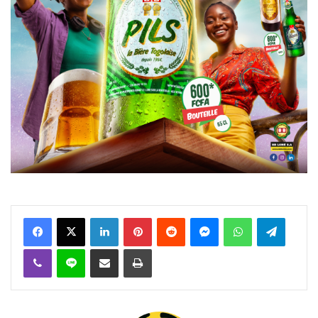
Facebook
X
Linkedin
Pinterest
Reddit
Messenger
WhatsApp
Telegra
Viber
Ligne
Partager par email
Imprimer