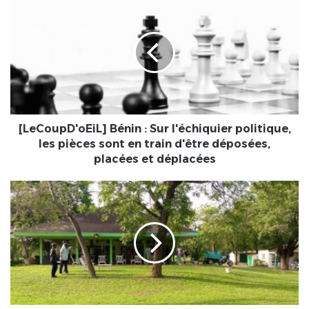
Bénin
:
Sur
l'échiquier
politique,
les
pièces
sont
en
[LeCoupD'oEiL] Bénin : Sur l'échiquier politique,
train
les pièces sont en train d'être déposées,
d'être
placées et déplacées
déposées,
placées
Togo/AFFAIRE
et
GOLF
déplacées
CLUB
:
DE
QUOI
SOUFFRE
L’EXÉCUTION
DE