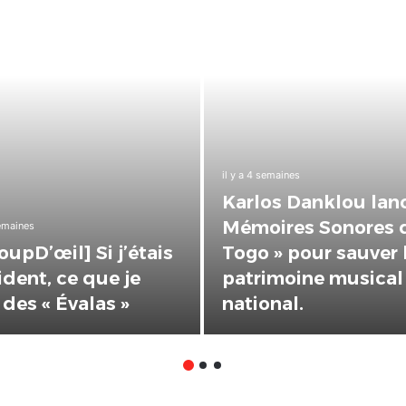
il y a 4 semaines
Karlos Danklou lanc
Mémoires Sonores 
semaines
oupD’œil] Si j’étais
Togo » pour sauver 
ident, ce que je
patrimoine musical
 des « Évalas »
national.