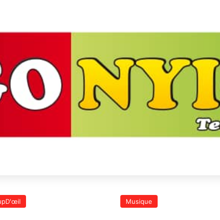
pD'œil
Musique