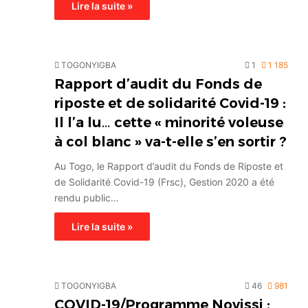
Lire la suite »
TOGONYIGBA
1
1 185
Rapport d’audit du Fonds de
riposte et de solidarité Covid-19 :
Il l’a lu… cette « minorité voleuse
à col blanc » va-t-elle s’en sortir ?
Au Togo, le Rapport d’audit du Fonds de Riposte et
de Solidarité Covid-19 (Frsc), Gestion 2020 a été
rendu public…
Lire la suite »
TOGONYIGBA
46
981
COVID-19/Programme Novissi :