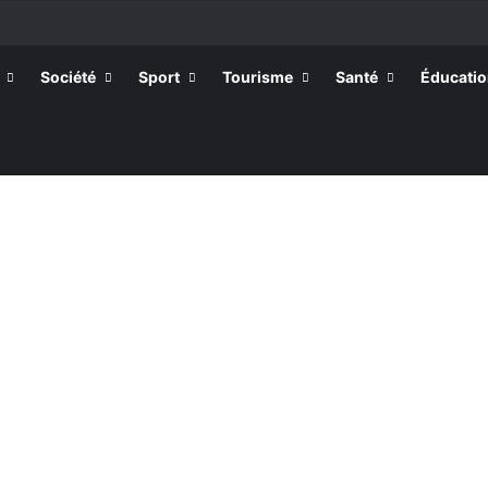
ssortissants de Kpélé Govié Apégamé / Sokpé
Société
Sport
Tourisme
Santé
Éducati