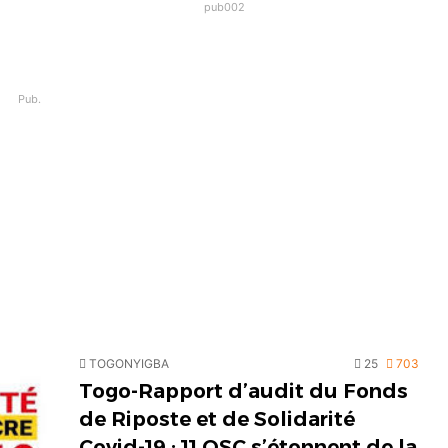
pub002
Pub.
TOGONYIGBA
25
703
Togo-Rapport d’audit du Fonds
de Riposte et de Solidarité
Covid-19 : 11 OSC s’étonnent de la