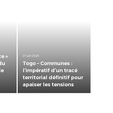
e «
27 juin 2026
24 juin 202
du
Togo – Communes :
Lomé 
le
l’impératif d’un tracé
éditio
territorial définitif pour
santé 
apaiser les tensions
cœur 