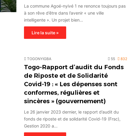
La commune Agoé-nyivé 1 ne renonce toujours pas
à son rêve d’être dans l’avenir « une ville
intelligente ». Un projet bien…
Lire la suite »
TOGONYIGBA
55
832
Togo-Rapport d’audit du Fonds
de Riposte et de Solidarité
Covid-19 : « Les dépenses sont
conformes, régulières et
sincères » (gouvernement)
Le 26 janvier 2023 dernier, le rapport d’audit du
fonds de riposte et de solidarité Covid-19 (Frsc),
Gestion 2020 a…