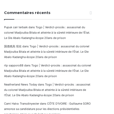
Commentaires récents
Pupuk cair terbaik
dans
Togo | Verdict-procès : assassinat du
colonel Madjoulba Bitala et atteinte à la sûreté intérieure de l’État.
Le Gle Abalo Kadangha écope 20ans de prison
国債残高 現在
dans
Togo | Verdict-procès : assassinat du colonel
Madjoulba Bitala et atteinte à la sûreté intérieure de l’État. Le Gle
Abalo Kadangha écope 20ans de prison
rtp sapporo88
dans
Togo | Verdict-procès : assassinat du colonel
Madjoulba Bitala et atteinte à la sûreté intérieure de l’État. Le Gle
Abalo Kadangha écope 20ans de prison
Neatherland News Today
dans
Togo | Verdict-procès : assassinat
du colonel Madjoulba Bitala et atteinte à la sûreté intérieure de
l’État. Le Gle Abalo Kadangha écope 20ans de prison
Cami Halısı Transdinyester
dans
CÔTE D’IVOIRE : Guillaume SORO
annonce sa candidature pour les élections présidentielles