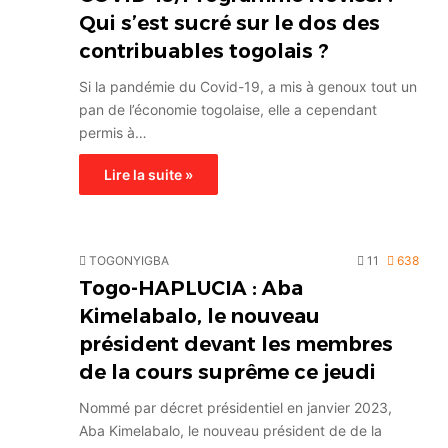
Qui s’est sucré sur le dos des
contribuables togolais ?
Si la pandémie du Covid-19, a mis à genoux tout un
pan de l’économie togolaise, elle a cependant
permis à…
Lire la suite »
TOGONYIGBA
11
638
Togo-HAPLUCIA : Aba
Kimelabalo, le nouveau
président devant les membres
de la cours suprême ce jeudi
Nommé par décret présidentiel en janvier 2023,
Aba Kimelabalo, le nouveau président de de la