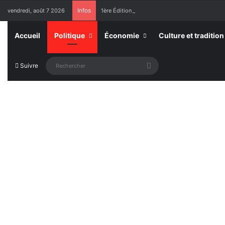
Infos
vendredi, août 7 2026
1ère Édition des Grandes Retrouvailles des Re
Accueil
Politique
Économie
Culture et tradition
Rechercher
Suivre