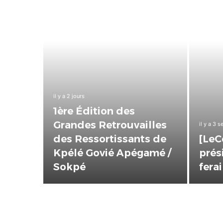
: Les
il y a 2 jours
1ère Édition des
tre
Grandes Retrouvailles
il y a 3 
é
des Ressortissants de
[LeC
mple
Kpélé Govié Apégamé /
prés
rative
Sokpé
ferai