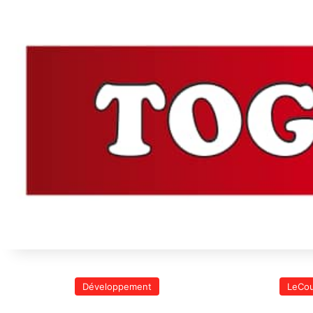
Développement
LeCou