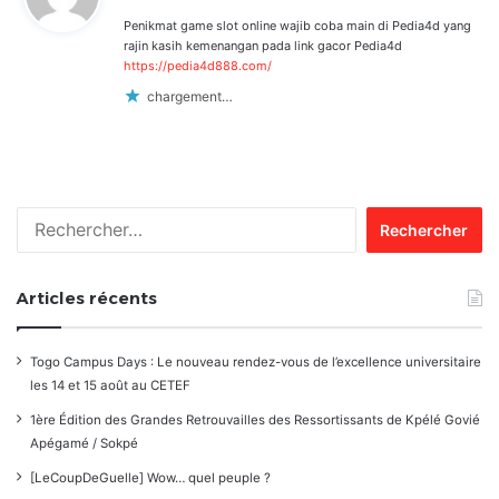
Penikmat game slot online wajib coba main di Pedia4d yang
:
rajin kasih kemenangan pada link gacor Pedia4d
https://pedia4d888.com/
chargement…
Rechercher :
Articles récents
Togo Campus Days : Le nouveau rendez-vous de l’excellence universitaire
les 14 et 15 août au CETEF
1ère Édition des Grandes Retrouvailles des Ressortissants de Kpélé Govié
Apégamé / Sokpé
[LeCoupDeGuelle] Wow… quel peuple ?