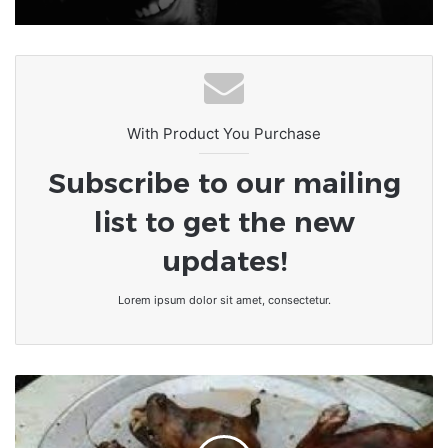
With Product You Purchase
Subscribe to our mailing
list to get the new
updates!
Lorem ipsum dolor sit amet, consectetur.
En
RDC,
consommer
la