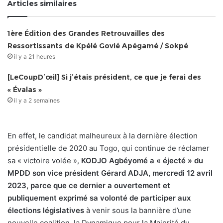
Articles similaires
1ère Édition des Grandes Retrouvailles des
Ressortissants de Kpélé Govié Apégamé / Sokpé
il y a 21 heures
[LeCoupD’œil] Si j’étais président, ce que je ferai des
« Évalas »
il y a 2 semaines
En effet, le candidat malheureux à la dernière élection
présidentielle de 2020 au Togo, qui continue de réclamer
sa « victoire volée »,
KODJO Agbéyomé a « éjecté » du
MPDD son vice président Gérard ADJA, mercredi 12 avril
2023, parce que ce dernier a ouvertement et
publiquement exprimé sa volonté de participer aux
élections législatives
à venir sous la bannière d’une
nouvelle coalition, la Dynamique pour la Majorité du