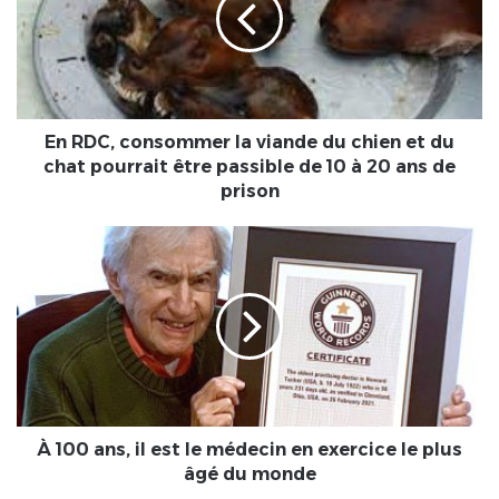
viande
du
chien
et
du
chat
En RDC, consommer la viande du chien et du
pourrait
chat pourrait être passible de 10 à 20 ans de
être
prison
passible
de
À
10
100
à
ans,
20
il
ans
est
de
le
prison
médecin
en
exercice
le
À 100 ans, il est le médecin en exercice le plus
plus
âgé du monde
âgé