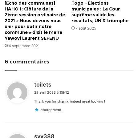
[Écho des communes]
Togo – Élections
HAHO 1: Clôture de la
municipales : La Cour
2ème session ordinaire de
suprême valide les
2021 « Nous devons nous
résultats, UNIR triomphe
unir pour bâtir notre
7 août 2025
commune » dixit le maire
Yawovi Laurent SEFENU
4 septembre 2021
6 commentaires
d
toilets
i
22 avril 2023 à 15h12
t
Thank you for sharing indeed great looking !
:
chargement…
d
svv388