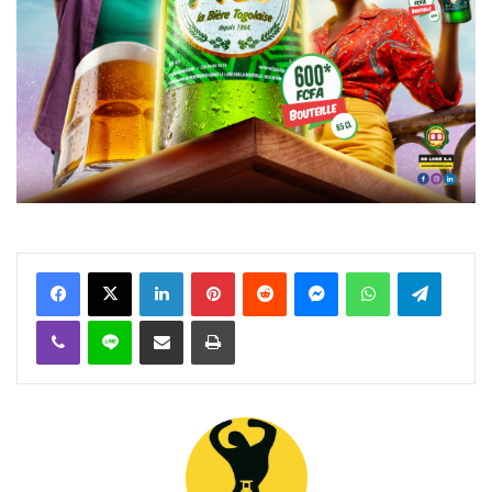
Facebook
X
Linkedin
Pinterest
Reddit
Messenger
WhatsApp
Telegra
Viber
Ligne
Partager par email
Imprimer