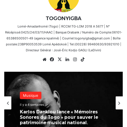
TOGONYIGBA
Lomé-Amadanhomé (Togo) | RCCM:TG-LOM 2018 A 5677 | N°
Récépissé:0425/24/03/11/HAAC | Banque:Orabank / Numéro de Compte:06101-
65386500501-49 (agence kpalimé) | Courriel:togonyigba@gmail.com | Boîte
postale:23BP90053539 Lomé Apédokoè | Tel:(00228) 99460630/93921010 |
Directeur Général : José-Éric Kodjo GAGLI (LeDivin)
Website
Facebook
X
Linkedin
Instagram
TikTok
Santé
24 juin 2026
Lomé accueille la 2ème édition
d’HUMANIS : la santé pour tous au
cœur du CETEF