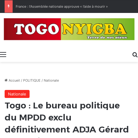
[LeCoupD’œil] Le chassé-croisé entre vacanciers de juillet et d’août a commencé.
Menu
Accueil
/
POLITIQUE
/
Nationale
Nationale
Togo : Le bureau politique
du MPDD exclu
définitivement ADJA Gérard