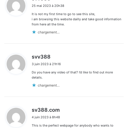
i
25 mai 2023 à 20h38
t
It is not my first time to go to see this site,
:
i am browsing this website dailly and take good information
from here all the time.
chargement…
d
svv388
i
3 juin 2023 à 21h16
t
Do you have any video of that? I’d like to find out more
:
details.
chargement…
d
sv388.com
i
4 juin 2023 à 8h48
t
This is the perfect webpage for anybody who wants to