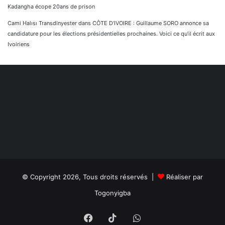
Kadangha écope 20ans de prison
Cami Halısı Transdinyester
dans
CÔTE D’IVOIRE : Guillaume SORO annonce sa
candidature pour les élections présidentielles prochaines. Voici ce qu’il écrit aux
Ivoiriens
© Copyright 2026, Tous droits réservés |
Réaliser par
Togonyigba
Facebook
TikTok
WhatsApp