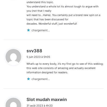
:
understand this topic.
You understand a whole lot its almost tough to argue with
you (not that I really
will need to…HaHa). You certainly put a brand new spin on a
topic that has been discussed for
decades. Wonderful stuff, just wonderful!
chargement…
d
svv388
i
5 juin 2023 à 5h05
t
What’s up to every body, it’s my first go to see of this weblog;
:
this web site consists of amazing and actually excellent
information designed for readers.
chargement…
d
Slot mudah maxwin
i
31 août 2023 à 4h33
t