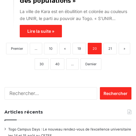
des populations »
La ville de Kara est en ébullition et colorée au couleurs
de UNIR, le parti au pouvoir au Togo. « S’UNIR…
Lire la suite »
Premier
...
10
«
19
20
21
»
30
40
...
Dernier
Rechercher :
Articles récents
Togo Campus Days : Le nouveau rendez-vous de l’excellence universitaire
les 14 et 15 août au CETEF