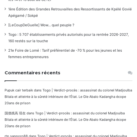
1ère Édition des Grandes Retrouvailles des Ressortissants de Kpélé Govié
Apégamé / Sokpé
[LeCoupDeGuelle] Wow… quel peuple ?
Togo : 5 707 établissements privés autorisés pour la rentrée 2026-2027,
160 restés sur la touche
21e Foire de Lomé : Tarif préférentiel de -70 % pour les jeunes et les
femmes entrepreneures
Commentaires récents
Pupuk cair terbaik
dans
Togo | Verdict-procès : assassinat du colonel Madjoulba
Bitala et atteinte à la sûreté intérieure de l’État. Le Gle Abalo Kadangha écope
20ans de prison
国債残高 現在
dans
Togo | Verdict-procès : assassinat du colonel Madjoulba
Bitala et atteinte à la sûreté intérieure de l’État. Le Gle Abalo Kadangha écope
20ans de prison
rtp sapporo88
dans
Togo | Verdict-procès : assassinat du colonel Madjoulba