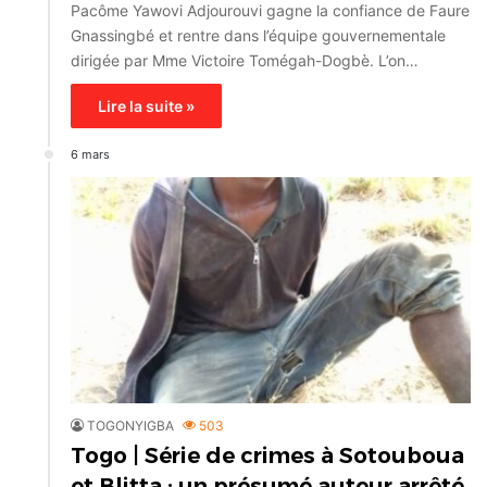
Pacôme Yawovi Adjourouvi gagne la confiance de Faure
Gnassingbé et rentre dans l’équipe gouvernementale
dirigée par Mme Victoire Tomégah-Dogbè. L’on…
Lire la suite »
6 mars
TOGONYIGBA
503
Togo | Série de crimes à Sotouboua
et Blitta : un présumé auteur arrêté