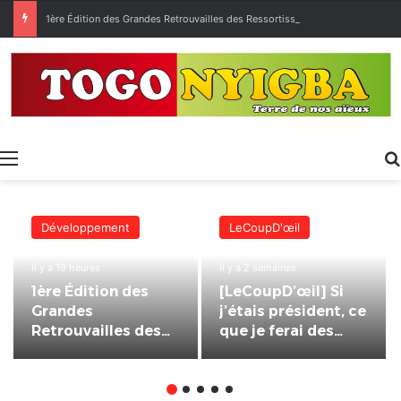
1ère Édition des Grandes Retrouvailles des Ressortissants de Kpélé Govié Apégamé / Sokpé
Menu
Développement
LeCoupD'œil
il y a 19 heures
il y a 2 semaines
1ère Édition des
[LeCoupD’œil] Si
Grandes
j’étais président, ce
Retrouvailles des
que je ferai des
Ressortissants de
« Évalas »
Kpélé Govié
Apégamé / Sokpé