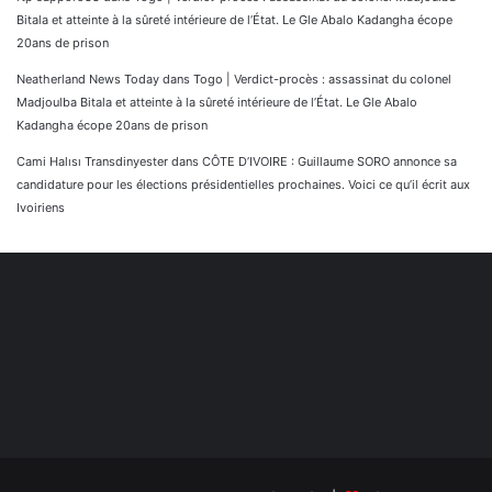
Bitala et atteinte à la sûreté intérieure de l’État. Le Gle Abalo Kadangha écope
20ans de prison
Neatherland News Today
dans
Togo | Verdict-procès : assassinat du colonel
Madjoulba Bitala et atteinte à la sûreté intérieure de l’État. Le Gle Abalo
Kadangha écope 20ans de prison
Cami Halısı Transdinyester
dans
CÔTE D’IVOIRE : Guillaume SORO annonce sa
candidature pour les élections présidentielles prochaines. Voici ce qu’il écrit aux
Ivoiriens