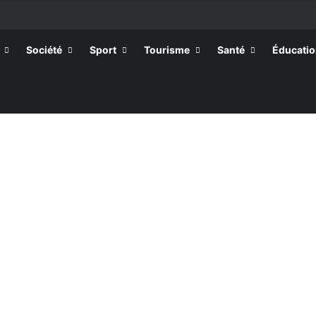
r la rentrée 2026-2027, 160 restés sur la touche
Société
Sport
Tourisme
Santé
Éducati