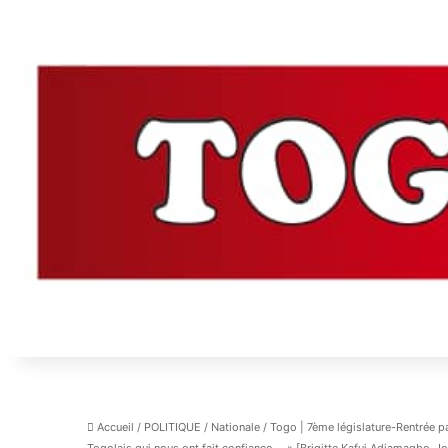
Accueil
/
POLITIQUE
/
Nationale
/
Togo | 7ème législature-Rentrée p