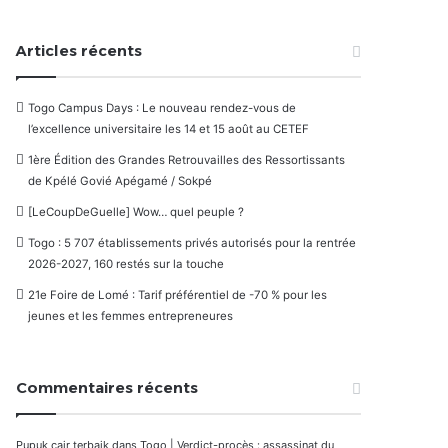
Articles récents
Togo Campus Days : Le nouveau rendez-vous de
l’excellence universitaire les 14 et 15 août au CETEF
1ère Édition des Grandes Retrouvailles des Ressortissants
de Kpélé Govié Apégamé / Sokpé
[LeCoupDeGuelle] Wow… quel peuple ?
Togo : 5 707 établissements privés autorisés pour la rentrée
2026-2027, 160 restés sur la touche
21e Foire de Lomé : Tarif préférentiel de -70 % pour les
jeunes et les femmes entrepreneures
Commentaires récents
Pupuk cair terbaik
dans
Togo | Verdict-procès : assassinat du