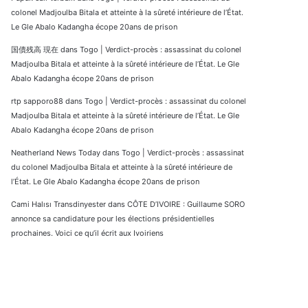
colonel Madjoulba Bitala et atteinte à la sûreté intérieure de l’État.
Le Gle Abalo Kadangha écope 20ans de prison
国債残高 現在
dans
Togo | Verdict-procès : assassinat du colonel
Madjoulba Bitala et atteinte à la sûreté intérieure de l’État. Le Gle
Abalo Kadangha écope 20ans de prison
rtp sapporo88
dans
Togo | Verdict-procès : assassinat du colonel
Madjoulba Bitala et atteinte à la sûreté intérieure de l’État. Le Gle
Abalo Kadangha écope 20ans de prison
Neatherland News Today
dans
Togo | Verdict-procès : assassinat
du colonel Madjoulba Bitala et atteinte à la sûreté intérieure de
l’État. Le Gle Abalo Kadangha écope 20ans de prison
Cami Halısı Transdinyester
dans
CÔTE D’IVOIRE : Guillaume SORO
annonce sa candidature pour les élections présidentielles
prochaines. Voici ce qu’il écrit aux Ivoiriens