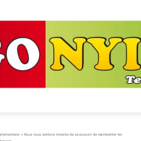
arlementaire. « Nous nous sentons investie de ce pouvoir de représenter les