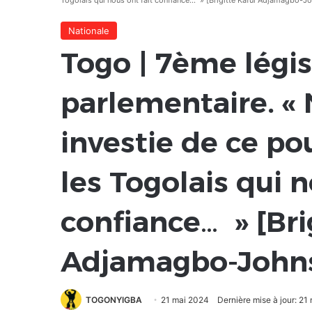
Togolais qui nous ont fait confiance… » [Brigitte Kafui Adjamagbo-J
Nationale
Togo | 7ème légi
parlementaire. «
investie de ce po
les Togolais qui n
confiance… » [Bri
Adjamagbo-John
TOGONYIGBA
21 mai 2024
Dernière mise à jour: 21