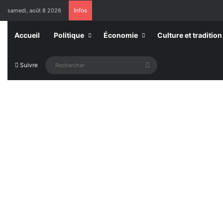
Infos
samedi, août 8 2026
Togo : 5 707 établissements privés autorisés pou
Accueil
Politique
Économie
Culture et tradition
Rechercher
Suivre