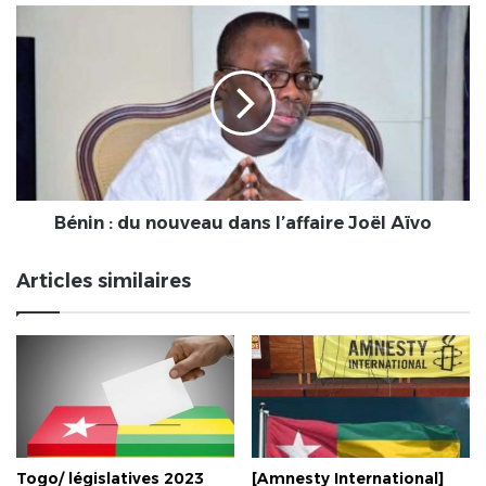
au
Bénin
Togo
:
du
nouveau
dans
l’affaire
Joël
Aïvo
Bénin : du nouveau dans l’affaire Joël Aïvo
Articles similaires
Togo/ législatives 2023
[Amnesty International]