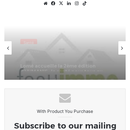
Website
Facebook
X
Linkedin
Instagram
TikTok
Nationale
31 mai 2026
CETEF Togo 2000 –
(FEST’IMMO/SOLARDAYZ : un franc
succès pour l’édition 2026 du Salon
de l’immobilier et de l’habitat
With Product You Purchase
Subscribe to our mailing