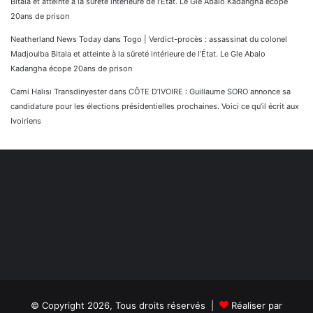
Bitala et atteinte à la sûreté intérieure de l’État. Le Gle Abalo Kadangha écope
20ans de prison
Neatherland News Today
dans
Togo | Verdict-procès : assassinat du colonel
Madjoulba Bitala et atteinte à la sûreté intérieure de l’État. Le Gle Abalo
Kadangha écope 20ans de prison
Cami Halısı Transdinyester
dans
CÔTE D’IVOIRE : Guillaume SORO annonce sa
candidature pour les élections présidentielles prochaines. Voici ce qu’il écrit aux
Ivoiriens
© Copyright 2026, Tous droits réservés |
Réaliser par