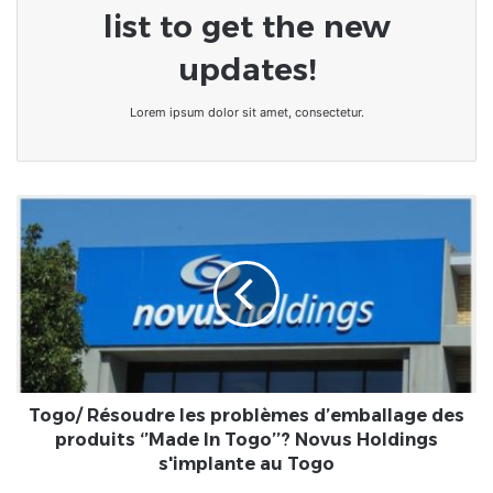
list to get the new
updates!
Lorem ipsum dolor sit amet, consectetur.
Togo/
Résoudre
les
problèmes
d’emballage
des
produits
‘’Made
In
Togo’’?
Togo/ Résoudre les problèmes d’emballage des
Novus
produits ‘’Made In Togo’’? Novus Holdings
Holdings
s'implante au Togo
s'implante