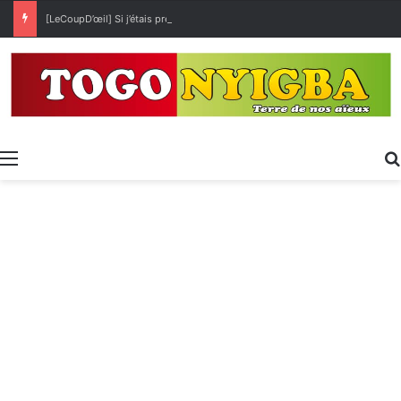
[LeCoupD’œil] Si j’étais président, ce que je ferai des « Évalas »
Menu