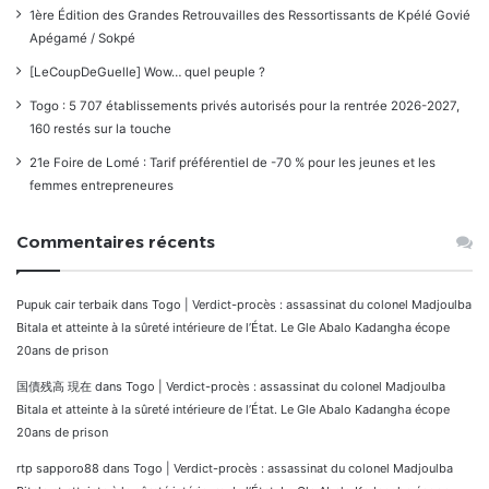
1ère Édition des Grandes Retrouvailles des Ressortissants de Kpélé Govié
Apégamé / Sokpé
[LeCoupDeGuelle] Wow… quel peuple ?
Togo : 5 707 établissements privés autorisés pour la rentrée 2026-2027,
160 restés sur la touche
21e Foire de Lomé : Tarif préférentiel de -70 % pour les jeunes et les
femmes entrepreneures
Commentaires récents
Pupuk cair terbaik
dans
Togo | Verdict-procès : assassinat du colonel Madjoulba
Bitala et atteinte à la sûreté intérieure de l’État. Le Gle Abalo Kadangha écope
20ans de prison
国債残高 現在
dans
Togo | Verdict-procès : assassinat du colonel Madjoulba
Bitala et atteinte à la sûreté intérieure de l’État. Le Gle Abalo Kadangha écope
20ans de prison
rtp sapporo88
dans
Togo | Verdict-procès : assassinat du colonel Madjoulba