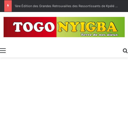
1ère Édition des Grandes Retrouvailles des Ressortissants de Kpélé Govié Apégamé / Sokpé
Menu