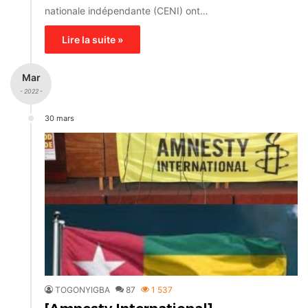
nationale indépendante (CENI) ont…
Lire la suite »
Mar
- 2022 -
30 mars
TOGONYIGBA
87
1 537