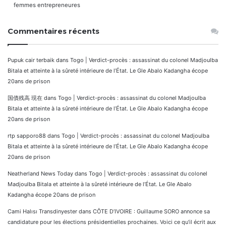
femmes entrepreneures
Commentaires récents
Pupuk cair terbaik
dans
Togo | Verdict-procès : assassinat du colonel Madjoulba
Bitala et atteinte à la sûreté intérieure de l’État. Le Gle Abalo Kadangha écope
20ans de prison
国債残高 現在
dans
Togo | Verdict-procès : assassinat du colonel Madjoulba
Bitala et atteinte à la sûreté intérieure de l’État. Le Gle Abalo Kadangha écope
20ans de prison
rtp sapporo88
dans
Togo | Verdict-procès : assassinat du colonel Madjoulba
Bitala et atteinte à la sûreté intérieure de l’État. Le Gle Abalo Kadangha écope
20ans de prison
Neatherland News Today
dans
Togo | Verdict-procès : assassinat du colonel
Madjoulba Bitala et atteinte à la sûreté intérieure de l’État. Le Gle Abalo
Kadangha écope 20ans de prison
Cami Halısı Transdinyester
dans
CÔTE D’IVOIRE : Guillaume SORO annonce sa
candidature pour les élections présidentielles prochaines. Voici ce qu’il écrit aux