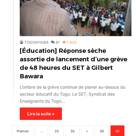
TOGONYIGBA
87
1 423
[Éducation] Réponse sèche
assortie de lancement d’une grève
de 48 heures du SET à Gilbert
Bawara
L’ombre de la grève continue de planer au-dessus du
secteur éducatif du Togo. Le SET, Syndicat des
Enseignants du Togo…
Lire la suite »
Premier
...
20
30
«
39
40