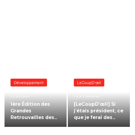
Développement
LeCoupD'œil
il y a 2 jours
il y a 3 semaines
1ère Édition des
[LeCoupD’œil] Si
Grandes
j’étais président, ce
Retrouvailles des
que je ferai des
Ressortissants de
« Évalas »
Kpélé Govié