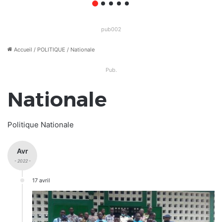
Apégamé / Sokpé
pub002
Accueil
/
POLITIQUE
/
Nationale
Pub.
Nationale
Politique Nationale
Avr
- 2022 -
17 avril