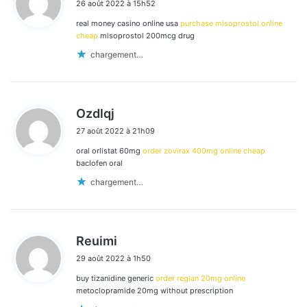
26 août 2022 à 15h52
t
real money casino online usa
purchase misoprostol online
:
cheap
misoprostol 200mcg drug
chargement…
d
Ozdlqj
i
27 août 2022 à 21h09
t
oral orlistat 60mg
order zovirax 400mg online cheap
:
baclofen oral
chargement…
d
Reuimi
i
29 août 2022 à 1h50
t
buy tizanidine generic
order reglan 20mg online
:
metoclopramide 20mg without prescription