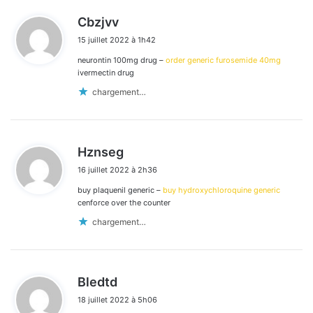
d
Cbzjvv
i
15 juillet 2022 à 1h42
t
neurontin 100mg drug –
order generic furosemide 40mg
:
ivermectin drug
chargement…
d
Hznseg
i
16 juillet 2022 à 2h36
t
buy plaquenil generic –
buy hydroxychloroquine generic
:
cenforce over the counter
chargement…
d
Bledtd
i
18 juillet 2022 à 5h06
t