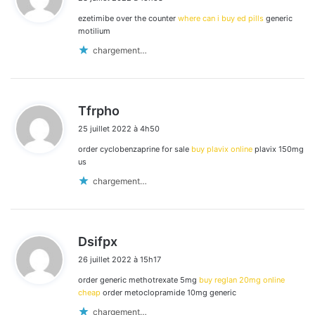
t
ezetimibe over the counter
where can i buy ed pills
generic
:
motilium
chargement…
d
Tfrpho
i
25 juillet 2022 à 4h50
t
order cyclobenzaprine for sale
buy plavix online
plavix 150mg
:
us
chargement…
d
Dsifpx
i
26 juillet 2022 à 15h17
t
order generic methotrexate 5mg
buy reglan 20mg online
:
cheap
order metoclopramide 10mg generic
chargement…