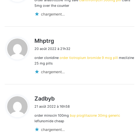
order anastrozole 1mg sale
clarithromycin 500mg pill
cialis
:
5mg over the counter
chargement…
d
Mhptrg
i
20 août 2022 à 21h32
t
order clonidine
order tiotropium bromide 9 mcg pill
meclizine
:
25 mg pills
chargement…
d
Zadbyb
i
21 août 2022 à 16h58
t
order minocin 100mg
buy pioglitazone 30mg generic
:
leflunomide cheap
chargement…