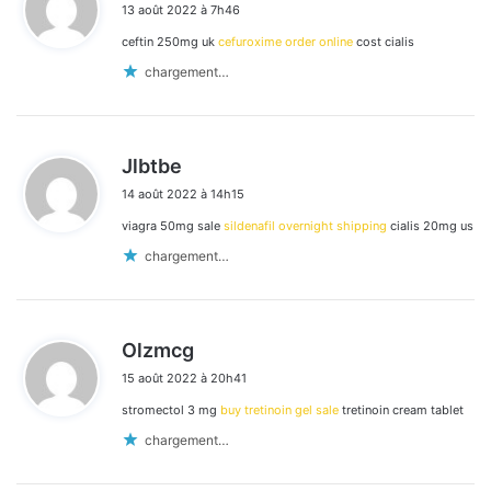
13 août 2022 à 7h46
t
ceftin 250mg uk
cefuroxime order online
cost cialis
:
chargement…
d
Jlbtbe
i
14 août 2022 à 14h15
t
viagra 50mg sale
sildenafil overnight shipping
cialis 20mg us
:
chargement…
d
Olzmcg
i
15 août 2022 à 20h41
t
stromectol 3 mg
buy tretinoin gel sale
tretinoin cream tablet
:
chargement…