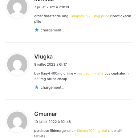
i
7 juillet 2022 à 23h10
t
order finasteride 1mg –
ampicillin 250mg price
ciprofloxacin
:
pills
chargement…
d
Vlugka
i
9 juillet 2022 à 6h17
t
buy flagyl 400mg online –
buy bactrim pills
buy cephalexin
:
250mg online cheap
chargement…
d
Gmumar
i
10 juillet 2022 à 10h46
t
purchase fildena generic –
fildena 100mg oral
sildenafil
:
tablets