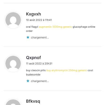
d
Kxgvxh
i
10 août 2022 à 11h41
t
oral flagyl
augmentin 1000mg generic
glucophage online
:
order
chargement…
d
Qxpnof
i
11 août 2022 à 20h31
t
buy cleocin pills
buy erythromycin 250mg generic
cost
:
budesonide
chargement…
d
Bfkvsq
i