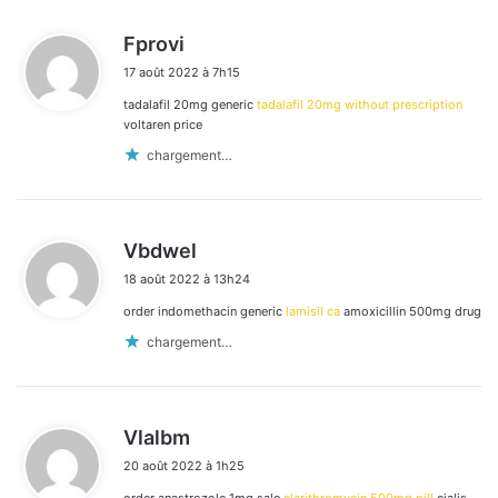
d
Fprovi
i
17 août 2022 à 7h15
t
tadalafil 20mg generic
tadalafil 20mg without prescription
:
voltaren price
chargement…
d
Vbdwel
i
18 août 2022 à 13h24
t
order indomethacin generic
lamisil ca
amoxicillin 500mg drug
:
chargement…
d
Vlalbm
i
20 août 2022 à 1h25
t