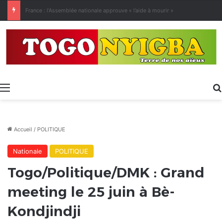
[LeCoupD’œil] Le chassé-croisé entre vacanciers de juillet et d’août a commencé.
Menu
Accueil
/
POLITIQUE
Nationale
POLITIQUE
Togo/Politique/DMK : Grand
meeting le 25 juin à Bè-
Kondjindji