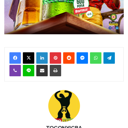
Facebook
X
Linkedin
Pinterest
Reddit
Messenger
WhatsApp
Telegra
Viber
Ligne
Partager par email
Imprimer
TOGONYIGBA