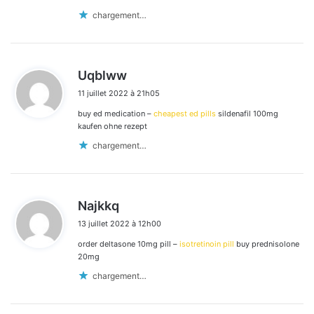
chargement…
d
Uqblww
i
11 juillet 2022 à 21h05
t
buy ed medication –
cheapest ed pills
sildenafil 100mg
:
kaufen ohne rezept
chargement…
d
Najkkq
i
13 juillet 2022 à 12h00
t
order deltasone 10mg pill –
isotretinoin pill
buy prednisolone
:
20mg
chargement…