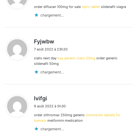
order diflucan 100mg for sale
cipro tablet
sildenafil viagra
:
chargement…
d
Fyjwbw
i
7 août 2022 à 23h20
t
cialis next day
buy generic cialis 20mg
order generic
:
sildenafil 50mg
chargement…
d
Ivifgi
i
9 août 2022 à 5h30
t
order zithromax 250mg generic
stromectol tablets for
:
humans
metformin medication
chargement…