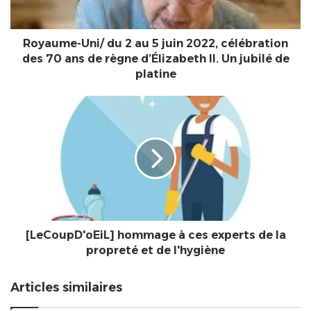
2022,
célébration
des
Royaume-Uni/ du 2 au 5 juin 2022, célébration
70
des 70 ans de règne d’Élizabeth II. Un jubilé de
ans
platine
de
règne
[LeCoupD'oEiL]
d’Élizabeth
hommage
II.
à
Un
ces
jubilé
experts
de
de
platine
la
propreté
et
de
[LeCoupD'oEiL] hommage à ces experts de la
l'hygiène
propreté et de l'hygiène
Articles similaires