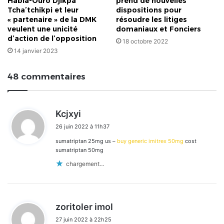
Habia-Ouro Djikpa
prend de nouvelles
Tcha’tchikpi et leur
dispositions pour
« partenaire » de la DMK
résoudre les litiges
veulent une unicité
domaniaux et Fonciers
d’action de l’opposition
18 octobre 2022
14 janvier 2023
48 commentaires
d
Kcjxyi
i
26 juin 2022 à 11h37
t
sumatriptan 25mg us –
buy generic imitrex 50mg
cost
:
sumatriptan 50mg
chargement…
d
zoritoler imol
i
27 juin 2022 à 22h25
t