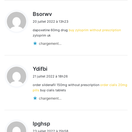
d
Bsorwv
i
20 juillet 2022 à 13h23
t
dapoxetine 60mg drug
buy zyloprim without prescription
:
zyloprim uk
chargement…
d
Ydifbi
i
21 juillet 2022 à 18h26
t
order sildenafil 150mg without prescription
order cialis 20mg
:
pills
buy cialis tablets
chargement…
d
Ipghsp
i
23 juillet 2022 à 15h58