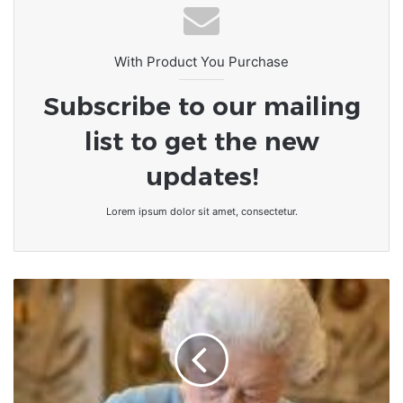
With Product You Purchase
Subscribe to our mailing
list to get the new
updates!
Lorem ipsum dolor sit amet, consectetur.
Royaume-
Uni/
du
2
au
5
juin