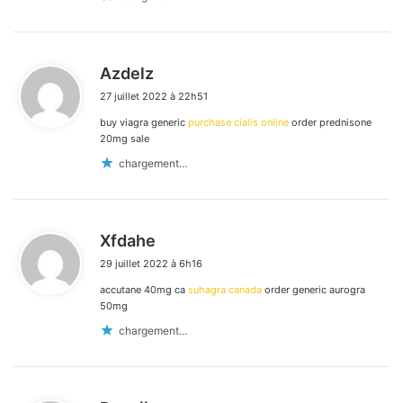
d
Azdelz
i
27 juillet 2022 à 22h51
t
buy viagra generic
purchase cialis online
order prednisone
:
20mg sale
chargement…
d
Xfdahe
i
29 juillet 2022 à 6h16
t
accutane 40mg ca
suhagra canada
order generic aurogra
:
50mg
chargement…
d