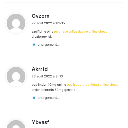
d
Ovzorx
i
22 août 2022 à 12h35
t
azulfidine pills
purchase sulfasalazine online cheap
:
divalproex uk
chargement…
d
Akrrtd
i
23 août 2022 à 8h13
t
buy imdur 40mg online
buy isosorbide 40mg online cheap
:
order tenormin 50mg generic
chargement…
d
Ybvasf
i