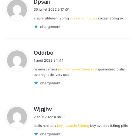
Dpsaii
i
30 juillet 2022 à 17h51
t
viagra sildenafil 25mg
cozaar 25mg usa
cozaar 25mg uk
:
chargement…
d
Oddrbo
i
1 août 2022 à 1h14
t
nexium canada
promethazine 25mg oral
guaranteed cialis
:
overnight delivery usa
chargement…
d
Wjgjhv
i
2 août 2022 à 8h10
t
cialis next day
buy levaquin 500mg
buy avodart 0.5mg pills
:
chargement…