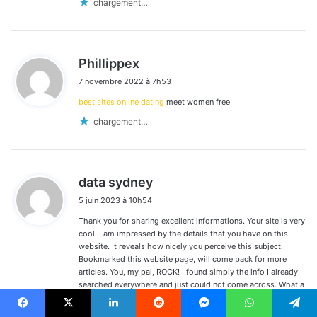
chargement…
d
Phillippex
i
7 novembre 2022 à 7h53
t
best sites online dating
meet women free
:
chargement…
d
data sydney
i
5 juin 2023 à 10h54
t
Thank you for sharing excellent informations. Your site is very
:
cool. I am impressed by the details that you have on this
website. It reveals how nicely you perceive this subject.
Bookmarked this website page, will come back for more
articles. You, my pal, ROCK! I found simply the info I already
searched everywhere and just could not come across. What a
perfect web-site.
Facebook
X
Linkedin
Reddit
Messenger
WhatsApp
Telegram
chargement…