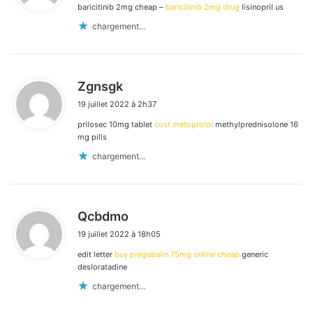
baricitinib 2mg cheap –
baricitinib 2mg drug
lisinopril us
:
chargement…
d
Zgnsgk
i
19 juillet 2022 à 2h37
t
prilosec 10mg tablet
cost metoprolol
methylprednisolone 16
:
mg pills
chargement…
d
Qcbdmo
i
19 juillet 2022 à 18h05
t
edit letter
buy pregabalin 75mg online cheap
generic
:
desloratadine
chargement…