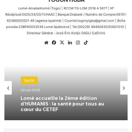
Lomé-Amadanhomé (Togo) | RCCM:TG-LOM 2018 A 5677 | N°
Récépissé:0425/24/03/11/HAAC | Banque:Orabank / Numéro de Compte:06101-
65386500501-49 (agence kpalimé) | Courriel:togonyigba@gmail.com | Boîte
postale:23BP90053539 Lomé Apédokoè | Tel:(00228) 99460630/93921010 |
Directeur Général : José-Éric Kodjo GAGLI (LeDivin)
Website
Facebook
X
Linkedin
Instagram
TikTok
Santé
24 juin 2026
Lomé accueille la 2ème édition
d’HUMANIS : la santé pour tous au
cœur du CETEF