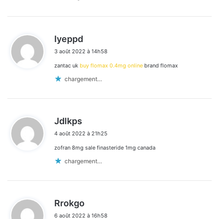
d
Iyeppd
i
3 août 2022 à 14h58
t
zantac uk
buy flomax 0.4mg online
brand flomax
:
chargement…
d
Jdlkps
i
4 août 2022 à 21h25
t
zofran 8mg sale finasteride 1mg canada
:
chargement…
d
Rrokgo
i
6 août 2022 à 16h58
t