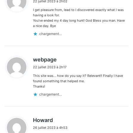
22 juillet 2023 à 2h02
t
I get pleasure from, lead to I discovered exactly what I was
:
having a look for.
You’ve ended my 4 day long hunt! God Bless you man. Have
a nice day. Bye
chargement…
d
webpage
i
22 juillet 2023 à 2h17
t
This site was… how do you say it? Relevant!! Finally I have
:
found something that helped me.
Thanks!
chargement…
d
Howard
i
26 juillet 2023 à 4h53
t