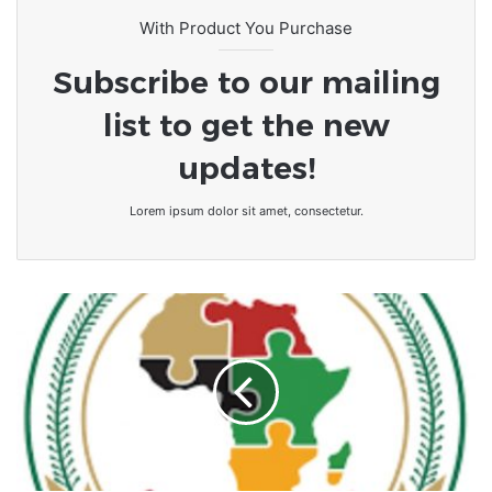
With Product You Purchase
Subscribe to our mailing
list to get the new
updates!
Lorem ipsum dolor sit amet, consectetur.
La
mise
en
œuvre
de
la
Zone
de
libre-