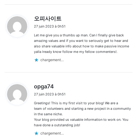
d
오피사이트
i
27 juin 2023 à 0h51
t
Let me give you a thumbs up man. Can I finally give back
:
amazing values and if you want to seriously get to hear and
also share valuable info about how to make passive income
yalla lready know follow me my fellow commenters!.
chargement…
d
opga74
i
27 juin 2023 à 0h51
t
Greetings! This is my first visit to your blog! We are a
:
team of volunteers and starting a new project in a community
in the same niche.
Your blog provided us valuable information to work on. You
have done a outstanding job!
chargement…