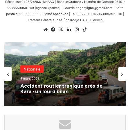
Récépissé:0425/24/03/11/HAAC | Banque:Orabank / Numéro de Compte:06101-
65386500501-49 (agence kpalimé) | Courriel:togonyigba@gmail.com | Boîte
postale:23BP90053539 Lomé Apédokoè | Tel:(00228) 99460630/93921010 |
Directeur Général : José-Éric Kodjo GAGLI (LeDivin)
Website
Facebook
X
Linkedin
Instagram
TikTok
Nationale
8 mars 2026
Accident routier tragique près de
Kara : un lourd bilan