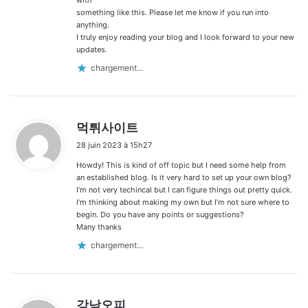
something like this. Please let me know if you run into
anything.
I truly enjoy reading your blog and I look forward to your new
updates.
chargement…
d
먹튀사이트
i
28 juin 2023 à 15h27
t
Howdy! This is kind of off topic but I need some help from
:
an established blog. Is it very hard to set up your own blog?
I’m not very techincal but I can figure things out pretty quick.
I’m thinking about making my own but I’m not sure where to
begin. Do you have any points or suggestions?
Many thanks
chargement…
d
강남오피