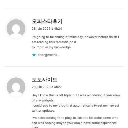
d
오피스타후기
i
28 juin 2023 à 4h24
t
It’s going to be ending of mine day, however before finish I
:
am reading this fantastic post
to improve my knowledge.
chargement…
d
토토사이트
i
28 juin 2023 à 4h27
t
Hey I know this is off topic but I was wondering if you knew
:
of any widgets
I could add to my blog that automatically tweet my newest
twitter updates.
I’ve been looking for a plug-in like this for quite some time
and was hoping maybe you would have some experience
with