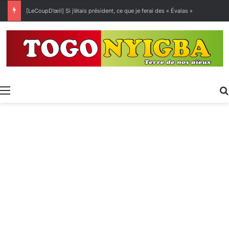
[LeCoupD’œil] Si j’étais président, ce que je ferai des « Évalas »
Menu