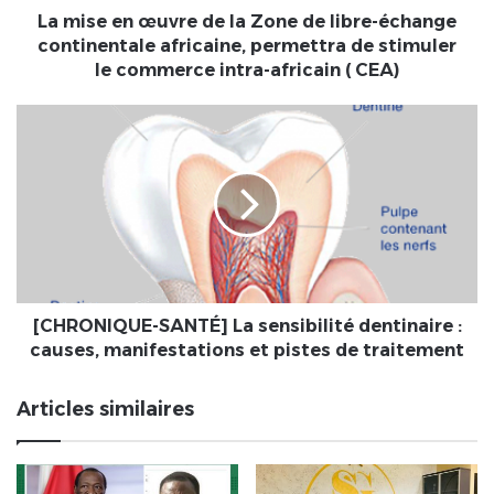
échange
La mise en œuvre de la Zone de libre-échange
continentale
continentale africaine, permettra de stimuler
africaine,
le commerce intra-africain ( CEA)
permettra
de
[CHRONIQUE-
stimuler
SANTÉ]
le
La
commerce
sensibilité
intra-
dentinaire
africain
:
(
causes,
CEA)
manifestations
et
pistes
[CHRONIQUE-SANTÉ] La sensibilité dentinaire :
de
causes, manifestations et pistes de traitement
traitement
Articles similaires