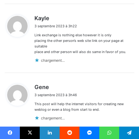
d
Kayle
i
3 septembre 2023 à 3h22
t
Link exchange is nothing else however it is only
:
placing the other person’s web site link on your page at
suitable
place and other person will also do same in favor of you.
chargement…
d
Gene
i
3 septembre 2023 à 3h46
t
This post will help the internet visitors for creating new
:
weblog or even a blog from start to end.
chargement…
Facebook
X
Linkedin
Reddit
Messenger
WhatsApp
Telegram