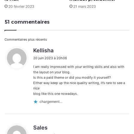
20 février 2023
21 mars 2023
51 commentaires
Navigation
Commentaires plus récents
d
Kellisha
dans
i
20 juin 2023 à 20h06
t
les
I am really impressed with your writing skills and also with
:
commentaires
the layout on your blog.
Is this a paid theme or did you modify it yourself?
Either way keep up the nice quality writing, it’s rare to see a
nice
blog like this one nowadays.
chargement…
d
Sales
i