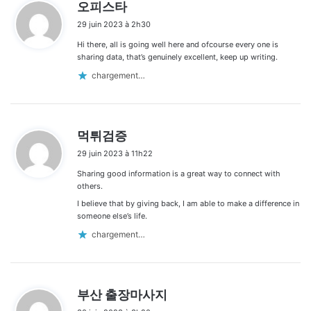
d
오피스타
i
29 juin 2023 à 2h30
t
Hi there, all is going well here and ofcourse every one is
:
sharing data, that’s genuinely excellent, keep up writing.
chargement…
d
먹튀검증
i
29 juin 2023 à 11h22
t
Sharing good information is a great way to connect with
:
others.
I believe that by giving back, I am able to make a difference in
someone else’s life.
chargement…
d
부산 출장마사지
i