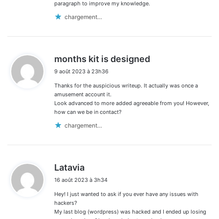
paragraph to improve my knowledge.
chargement…
d
months kit is designed
i
9 août 2023 à 23h36
t
Thanks for the auspicious writeup. It actually was once a
:
amusement account it.
Look advanced to more added agreeable from you! However,
how can we be in contact?
chargement…
d
Latavia
i
16 août 2023 à 3h34
t
Hey! I just wanted to ask if you ever have any issues with
:
hackers?
My last blog (wordpress) was hacked and I ended up losing