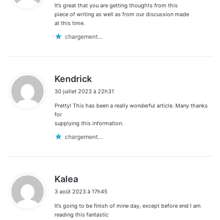
It’s great that you are getting thoughts from this
:
piece of writing as well as from our discussion made
at this time.
chargement…
d
Kendrick
i
30 juillet 2023 à 22h31
t
Pretty! This has been a really wonderful article. Many thanks
:
for
supplying this information.
chargement…
d
Kalea
i
3 août 2023 à 17h45
t
It’s going to be finish of mine day, except before end I am
:
reading this fantastic