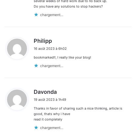
several weeks of hard work due to no back up.
Do you have any solutions to stop hackers?
chargement…
d
Philipp
i
16 août 2023 à 6h02
t
bookmarked!!, I really like your blog!
:
chargement…
d
Davonda
i
19 août 2023 à 1h49
t
Thanks in favor of sharing such a nice thinking, article is
:
good, thats why i have
read it completely
chargement…