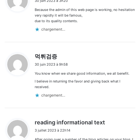
30 juin 2023 à 3h20
t
Because the admin of this web page is working, no hesitation
:
very rapidly it will be famous,
due to its quality contents.
chargement…
d
먹튀검증
i
30 juin 2023 à 9h58
t
You know when we share good information, we all benefit.
:
I believe in returning the favor and giving back what I
received.
chargement…
d
reading informational text
i
3 juillet 2023 à 22h14
t
After going over a number of the blog articles on your blog, I