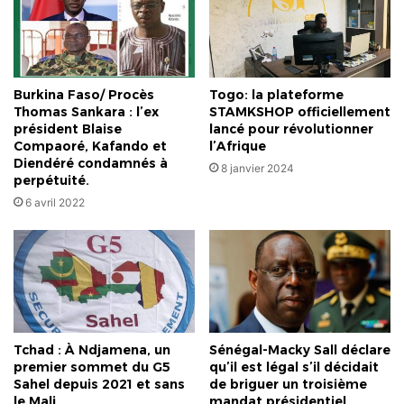
Burkina Faso/ Procès
Togo: la plateforme
Thomas Sankara : l’ex
STAMKSHOP officiellement
président Blaise
lancé pour révolutionner
Compaoré, Kafando et
l’Afrique
Diendéré condamnés à
8 janvier 2024
perpétuité.
6 avril 2022
Tchad : À Ndjamena, un
Sénégal-Macky Sall déclare
premier sommet du G5
qu’il est légal s’il décidait
Sahel depuis 2021 et sans
de briguer un troisième
le Mali
mandat présidentiel