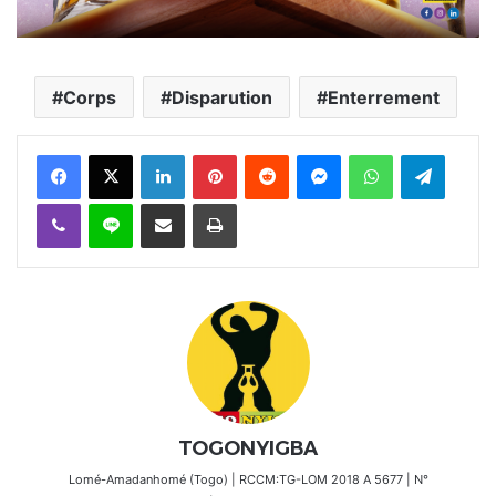
Corps
Disparution
Enterrement
Facebook
X
Linkedin
Pinterest
Reddit
Messenger
WhatsApp
Telegra
Viber
Ligne
Partager par email
Imprimer
TOGONYIGBA
Lomé-Amadanhomé (Togo) | RCCM:TG-LOM 2018 A 5677 | N°