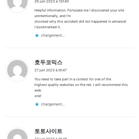
26 juin 2023 à 12h40
t
Helpful information. Fortunate me I discovered your site
:
unintentionally, and I’m
shocked why this accident did not happened in advance!
I bookmarked it.
chargement…
d
호두코믹스
i
27 juin 2023 à 0h47
t
You need to take part in a contest for one of the
:
highest quality websites on the net. I will recommend this
web
site!
chargement…
d
토토사이트
i
27 juin 2023 à 0h48