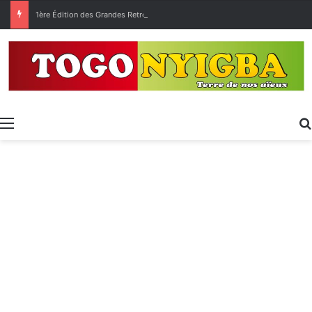
1ère Édition des Grandes Retrouvailles des Ressortissants de Kpélé Govié Apégamé / Sokpé
Menu