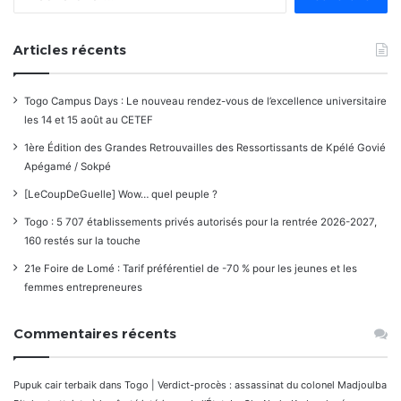
Articles récents
Togo Campus Days : Le nouveau rendez-vous de l’excellence universitaire
les 14 et 15 août au CETEF
1ère Édition des Grandes Retrouvailles des Ressortissants de Kpélé Govié
Apégamé / Sokpé
[LeCoupDeGuelle] Wow… quel peuple ?
Togo : 5 707 établissements privés autorisés pour la rentrée 2026-2027,
160 restés sur la touche
21e Foire de Lomé : Tarif préférentiel de -70 % pour les jeunes et les
femmes entrepreneures
Commentaires récents
Pupuk cair terbaik
dans
Togo | Verdict-procès : assassinat du colonel Madjoulba