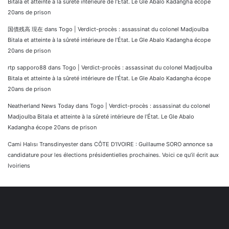
Bitala et atteinte à la sûreté intérieure de l’État. Le Gle Abalo Kadangha écope
20ans de prison
国債残高 現在
dans
Togo | Verdict-procès : assassinat du colonel Madjoulba
Bitala et atteinte à la sûreté intérieure de l’État. Le Gle Abalo Kadangha écope
20ans de prison
rtp sapporo88
dans
Togo | Verdict-procès : assassinat du colonel Madjoulba
Bitala et atteinte à la sûreté intérieure de l’État. Le Gle Abalo Kadangha écope
20ans de prison
Neatherland News Today
dans
Togo | Verdict-procès : assassinat du colonel
Madjoulba Bitala et atteinte à la sûreté intérieure de l’État. Le Gle Abalo
Kadangha écope 20ans de prison
Cami Halısı Transdinyester
dans
CÔTE D’IVOIRE : Guillaume SORO annonce sa
candidature pour les élections présidentielles prochaines. Voici ce qu’il écrit aux
Ivoiriens