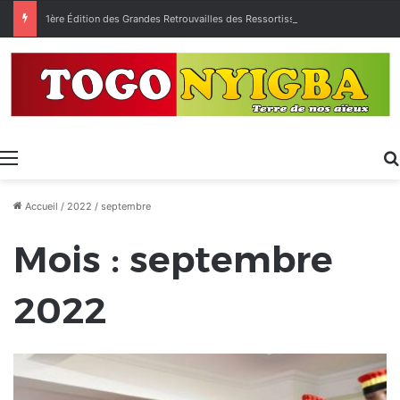
1ère Édition des Grandes Retrouvailles des Ressortissants de Kpélé Govié Apégamé / Sokpé
Menu
Accueil
/
2022
/
septembre
Mois :
septembre
2022