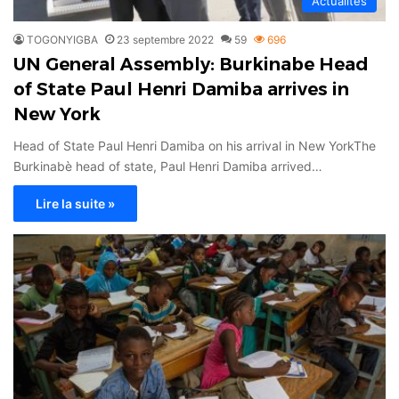
Actualités
TOGONYIGBA
23 septembre 2022
59
696
UN General Assembly: Burkinabe Head
of State Paul Henri Damiba arrives in
New York
Head of State Paul Henri Damiba on his arrival in New YorkThe
Burkinabè head of state, Paul Henri Damiba arrived…
Lire la suite »