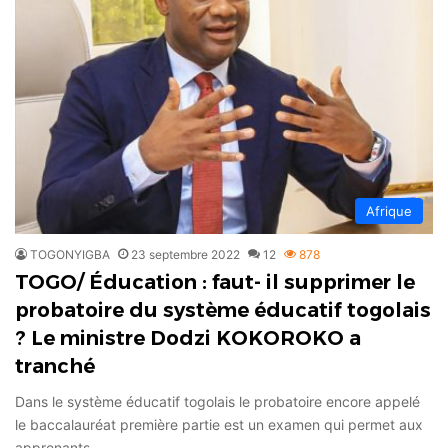
Afrique
TOGONYIGBA
23 septembre 2022
12
878
TOGO/ Éducation : faut- il supprimer le
probatoire du système éducatif togolais
? Le ministre Dodzi KOKOROKO a
tranché
Dans le système éducatif togolais le probatoire encore appelé
le baccalauréat première partie est un examen qui permet aux
apprenants…