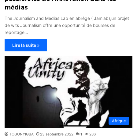
médias
The Journalism and Medias Lab en abrégé ( Jamlab),un projet
de wits Journalism offre une opportunité de bourses de
reportage…
Lire la suite »
Afrique
TOGONYIGBA
23 septembre 2022
1
286