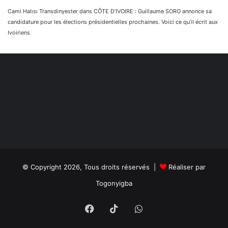
Cami Halısı Transdinyester
dans
CÔTE D’IVOIRE : Guillaume SORO annonce sa
candidature pour les élections présidentielles prochaines. Voici ce qu’il écrit aux
Ivoiriens
© Copyright 2026, Tous droits réservés |
Réaliser par
Togonyigba
Facebook
TikTok
WhatsApp