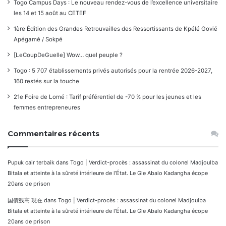
Togo Campus Days : Le nouveau rendez-vous de l’excellence universitaire
les 14 et 15 août au CETEF
1ère Édition des Grandes Retrouvailles des Ressortissants de Kpélé Govié
Apégamé / Sokpé
[LeCoupDeGuelle] Wow… quel peuple ?
Togo : 5 707 établissements privés autorisés pour la rentrée 2026-2027,
160 restés sur la touche
21e Foire de Lomé : Tarif préférentiel de -70 % pour les jeunes et les
femmes entrepreneures
Commentaires récents
Pupuk cair terbaik
dans
Togo | Verdict-procès : assassinat du colonel Madjoulba
Bitala et atteinte à la sûreté intérieure de l’État. Le Gle Abalo Kadangha écope
20ans de prison
国債残高 現在
dans
Togo | Verdict-procès : assassinat du colonel Madjoulba
Bitala et atteinte à la sûreté intérieure de l’État. Le Gle Abalo Kadangha écope
20ans de prison