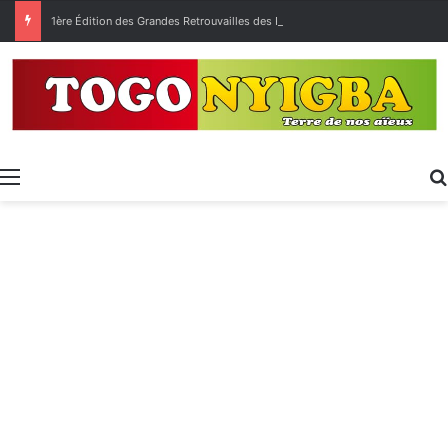
1ère Édition des Grandes Retrouvailles des Ressortissants de Kpélé Govié Apégamé / Sokpé
Menu