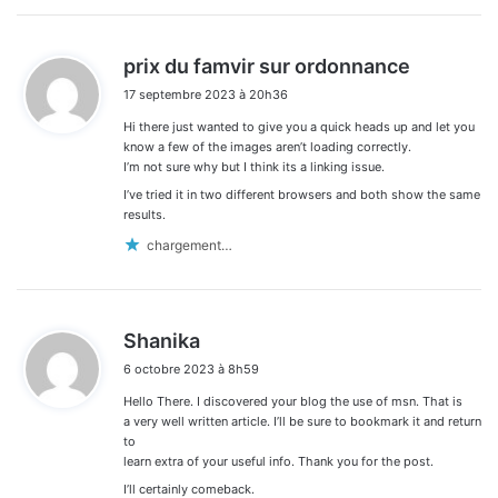
d
prix du famvir sur ordonnance
i
17 septembre 2023 à 20h36
t
Hi there just wanted to give you a quick heads up and let you
:
know a few of the images aren’t loading correctly.
I’m not sure why but I think its a linking issue.
I’ve tried it in two different browsers and both show the same
results.
chargement…
d
Shanika
i
6 octobre 2023 à 8h59
t
Hello There. I discovered your blog the use of msn. That is
:
a very well written article. I’ll be sure to bookmark it and return
to
learn extra of your useful info. Thank you for the post.
I’ll certainly comeback.