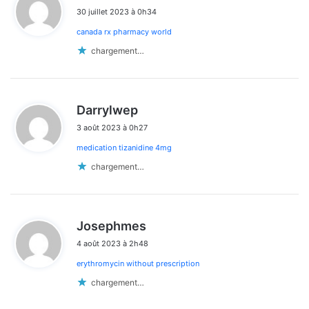
i
30 juillet 2023 à 0h34
t
canada rx pharmacy world
:
chargement…
d
Darrylwep
i
3 août 2023 à 0h27
t
medication tizanidine 4mg
:
chargement…
d
Josephmes
i
4 août 2023 à 2h48
t
erythromycin without prescription
:
chargement…