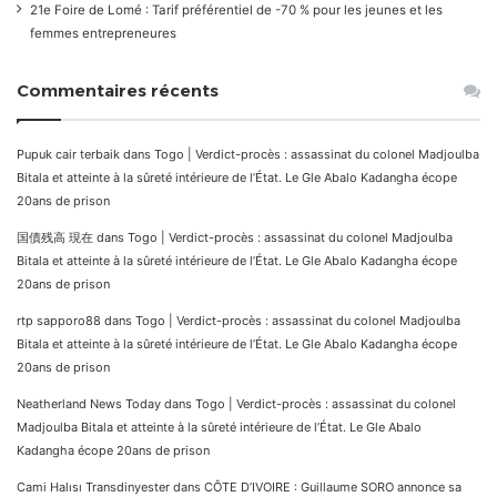
21e Foire de Lomé : Tarif préférentiel de -70 % pour les jeunes et les
femmes entrepreneures
Commentaires récents
Pupuk cair terbaik
dans
Togo | Verdict-procès : assassinat du colonel Madjoulba
Bitala et atteinte à la sûreté intérieure de l’État. Le Gle Abalo Kadangha écope
20ans de prison
国債残高 現在
dans
Togo | Verdict-procès : assassinat du colonel Madjoulba
Bitala et atteinte à la sûreté intérieure de l’État. Le Gle Abalo Kadangha écope
20ans de prison
rtp sapporo88
dans
Togo | Verdict-procès : assassinat du colonel Madjoulba
Bitala et atteinte à la sûreté intérieure de l’État. Le Gle Abalo Kadangha écope
20ans de prison
Neatherland News Today
dans
Togo | Verdict-procès : assassinat du colonel
Madjoulba Bitala et atteinte à la sûreté intérieure de l’État. Le Gle Abalo
Kadangha écope 20ans de prison
Cami Halısı Transdinyester
dans
CÔTE D’IVOIRE : Guillaume SORO annonce sa