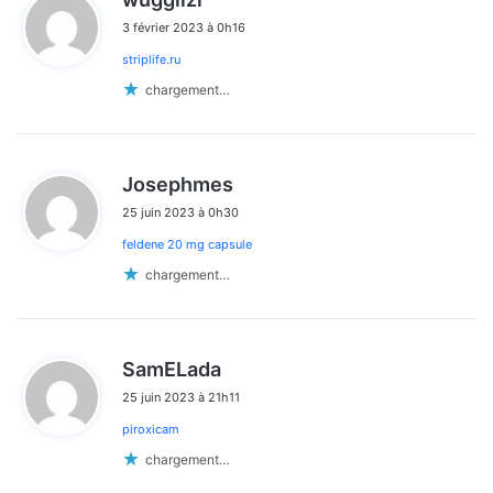
i
3 février 2023 à 0h16
t
striplife.ru
:
chargement…
d
Josephmes
i
25 juin 2023 à 0h30
t
feldene 20 mg capsule
:
chargement…
d
SamELada
i
25 juin 2023 à 21h11
t
piroxicam
:
chargement…