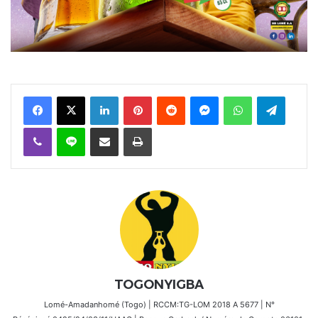
Facebook
X
Linkedin
Pinterest
Reddit
Messenger
WhatsApp
Telegra
Viber
Ligne
Partager par email
Imprimer
TOGONYIGBA
Lomé-Amadanhomé (Togo) | RCCM:TG-LOM 2018 A 5677 | N°