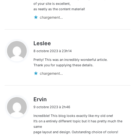
of your site is excellent,
as neatly as the content material!
chargement…
d
Leslee
i
8 octobre 2023 à 23h14
t
Pretty! This was an incredibly wonderful article.
:
Thank you for supplying these details.
chargement…
d
Ervin
i
9 octobre 2023 à 2h46
t
Incredible! This blog looks exactly like my old one!
:
It’s on a entirely different topic but it has pretty much the
same
page layout and design. Outstanding choice of colors!