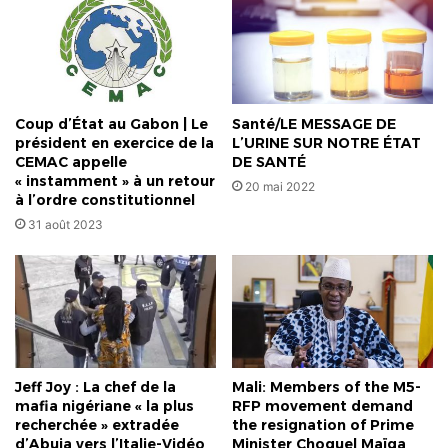
par
intérim
du
Mali
Abdoulaye
Maiga
Coup d’État au Gabon | Le
Santé/LE MESSAGE DE
président en exercice de la
L’URINE SUR NOTRE ÉTAT
CEMAC appelle
DE SANTÉ
« instamment » à un retour
20 mai 2022
à l’ordre constitutionnel
31 août 2023
Jeff Joy : La chef de la
Mali: Members of the M5-
mafia nigériane « la plus
RFP movement demand
recherchée » extradée
the resignation of Prime
d’Abuja vers l’Italie-Vidéo
Minister Choguel Maïga