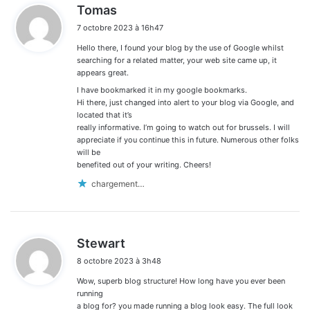
d
Tomas
i
7 octobre 2023 à 16h47
t
Hello there, I found your blog by the use of Google whilst
:
searching for a related matter, your web site came up, it
appears great.
I have bookmarked it in my google bookmarks.
Hi there, just changed into alert to your blog via Google, and
located that it’s
really informative. I’m going to watch out for brussels. I will
appreciate if you continue this in future. Numerous other folks
will be
benefited out of your writing. Cheers!
chargement…
d
Stewart
i
8 octobre 2023 à 3h48
t
Wow, superb blog structure! How long have you ever been
:
running
a blog for? you made running a blog look easy. The full look