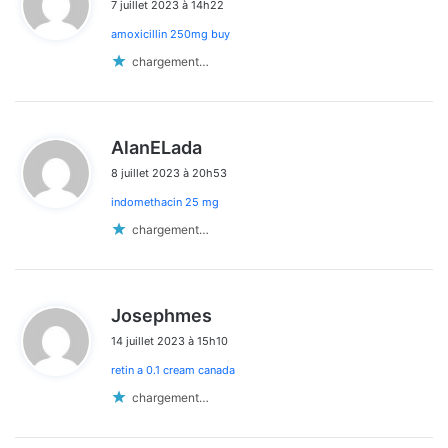
7 juillet 2023 à 14h22
t
amoxicillin 250mg buy
:
chargement…
d
AlanELada
i
8 juillet 2023 à 20h53
t
indomethacin 25 mg
:
chargement…
d
Josephmes
i
14 juillet 2023 à 15h10
t
retin a 0.1 cream canada
:
chargement…