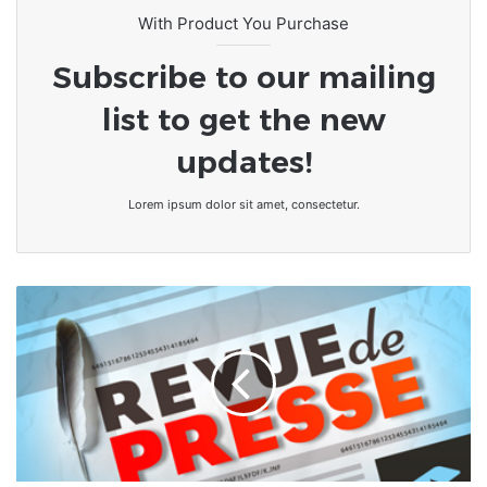
With Product You Purchase
Subscribe to our mailing
list to get the new
updates!
Lorem ipsum dolor sit amet, consectetur.
Afrique:
Revue
de
presse
de
l'Afrique
Francophone
du
24