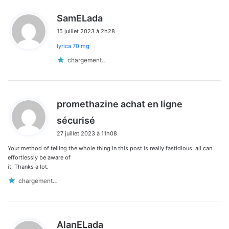
d
SamELada
i
15 juillet 2023 à 2h28
t
lyrica 70 mg
:
chargement…
promethazine achat en ligne
d
sécurisé
i
27 juillet 2023 à 11h08
t
Your method of telling the whole thing in this post is really fastidious, all can
:
effortlessly be aware of
it, Thanks a lot.
chargement…
d
AlanELada