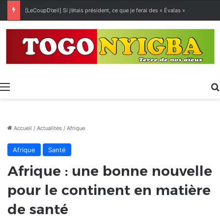
[LeCoupD’œil] Si j’étais président, ce que je ferai des « Évalas »
Menu
Accueil
/
Actualités
/
Afrique
Afrique
Santé
Afrique : une bonne nouvelle
pour le continent en matière
de santé