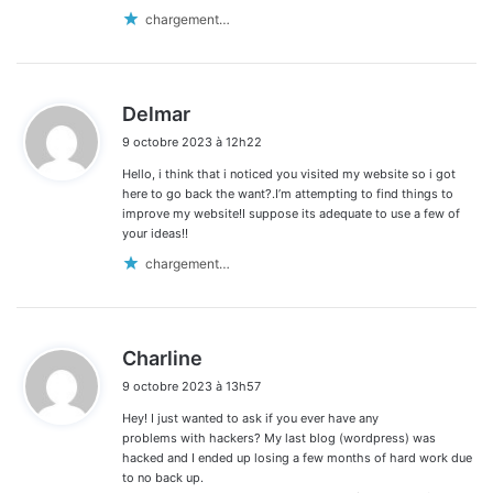
chargement…
d
Delmar
i
9 octobre 2023 à 12h22
t
Hello, i think that i noticed you visited my website so i got
:
here to go back the want?.I’m attempting to find things to
improve my website!I suppose its adequate to use a few of
your ideas!!
chargement…
d
Charline
i
9 octobre 2023 à 13h57
t
Hey! I just wanted to ask if you ever have any
:
problems with hackers? My last blog (wordpress) was
hacked and I ended up losing a few months of hard work due
to no back up.