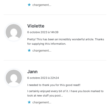
chargement…
d
Violette
i
6 octobre 2023 à 14h39
t
Pretty! This has been an incredibly wonderful article. Thanks
:
for supplying this information.
chargement…
d
Jann
i
6 octobre 2023 à 22h24
t
I needed to thank you for this good read!!
:
I certainly enjoyed every bit of it. I have you book marked to
look at new stuff you post…
chargement…