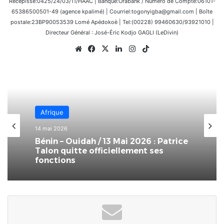
Récépissé:0425/24/03/11/HAAC | Banque:Orabank / Numéro de Compte:06101-
65386500501-49 (agence kpalimé) | Courriel:togonyigba@gmail.com | Boîte
postale:23BP90053539 Lomé Apédokoè | Tel:(00228) 99460630/93921010 |
Directeur Général : José-Éric Kodjo GAGLI (LeDivin)
Website
Facebook
X
Linkedin
Instagram
TikTok
Afrique
14 mai 2026
Bénin – Ouidah / 13 Mai 2026 : Patrice
Talon quitte officiellement ses
fonctions