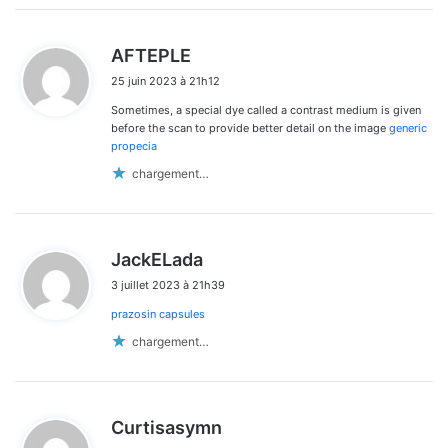
d
AFTEPLE
i
25 juin 2023 à 21h12
t
Sometimes, a special dye called a contrast medium is given
:
before the scan to provide better detail on the image
generic
propecia
chargement…
d
JackELada
i
3 juillet 2023 à 21h39
t
prazosin capsules
:
chargement…
d
Curtisasymn
i