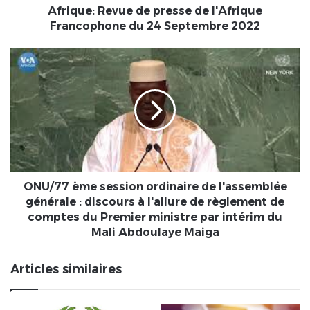
Septembre
Afrique: Revue de presse de l'Afrique
2022
Francophone du 24 Septembre 2022
ONU/77
ème
session
ordinaire
de
l'assemblée
générale
:
discours
à
ONU/77 ème session ordinaire de l'assemblée
l'allure
générale : discours à l'allure de règlement de
de
comptes du Premier ministre par intérim du
règlement
Mali Abdoulaye Maiga
de
comptes
Articles similaires
du
Premier
ministre