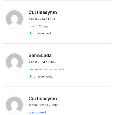
d
Curtisasymn
i
4 août 2023 à 5h04
t
toradol 20 mg
:
chargement…
d
SamELada
i
4 août 2023 à 12h47
t
best over the counter cialis
:
chargement…
d
Curtisasymn
i
11 août 2023 à 20h32
t
brand amoxil