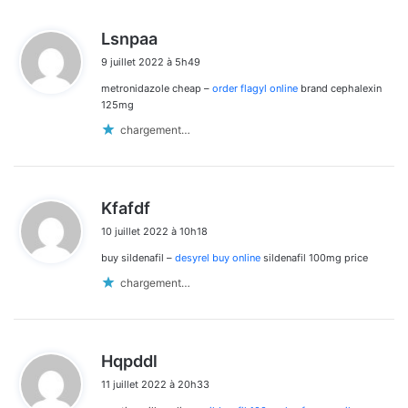
d
Lsnpaa
i
9 juillet 2022 à 5h49
t
metronidazole cheap –
order flagyl online
brand cephalexin
:
125mg
chargement…
d
Kfafdf
i
10 juillet 2022 à 10h18
t
buy sildenafil –
desyrel buy online
sildenafil 100mg price
:
chargement…
d
Hqpddl
i
11 juillet 2022 à 20h33
t