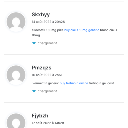
d
Skxhyy
i
14 août 2022 à 20h26
t
sildenafil 150mg pills
buy cialis 10mg generic
brand cialis
:
10mg
chargement…
d
Pmzqzs
i
16 août 2022 à 2h51
t
ivermectin generic
buy tretinoin online
tretinoin gel cost
:
chargement…
d
Fjybzh
i
17 août 2022 à 13h29
t