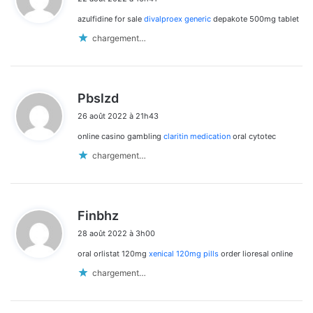
t
azulfidine for sale
divalproex generic
depakote 500mg tablet
:
chargement…
d
Pbslzd
i
26 août 2022 à 21h43
t
online casino gambling
claritin medication
oral cytotec
:
chargement…
d
Finbhz
i
28 août 2022 à 3h00
t
oral orlistat 120mg
xenical 120mg pills
order lioresal online
:
chargement…