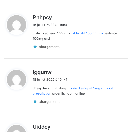
d
Pnhpcy
i
16 juillet 2022 à 11h54
t
order plaquenil 400mg –
sildenafil 100mg usa
cenforce
:
100mg oral
chargement…
d
Igqunw
i
18 juillet 2022 à 10h41
t
cheap baricitinib 4mg –
order lisinopril 5mg without
:
prescription
order lisinopril online
chargement…
d
Uiddcy
i