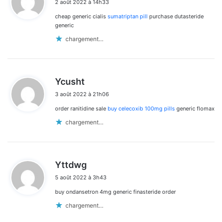
2 août 2022 à 14h33
t
cheap generic cialis
sumatriptan pill
purchase dutasteride
:
generic
chargement…
d
Ycusht
i
3 août 2022 à 21h06
t
order ranitidine sale
buy celecoxib 100mg pills
generic flomax
:
chargement…
d
Yttdwg
i
5 août 2022 à 3h43
t
buy ondansetron 4mg generic finasteride order
:
chargement…