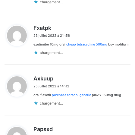
chargement…
d
Fxatpk
i
23 juillet 2022 à 21h56
t
ezetimibe 10mg oral
cheap tetracycline 500mg
buy motilium
:
chargement…
d
Axkuup
i
25 juillet 2022 à 14h12
t
oral flexeril
purchase toradol generic
plavix 150mg drug
:
chargement…
d
Papsxd
i