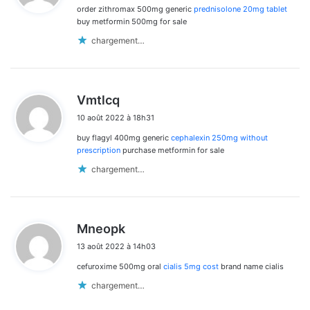
order zithromax 500mg generic
prednisolone 20mg tablet
:
buy metformin 500mg for sale
chargement…
d
Vmtlcq
i
10 août 2022 à 18h31
t
buy flagyl 400mg generic
cephalexin 250mg without
:
prescription
purchase metformin for sale
chargement…
d
Mneopk
i
13 août 2022 à 14h03
t
cefuroxime 500mg oral
cialis 5mg cost
brand name cialis
:
chargement…