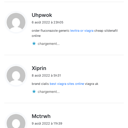
d
Uhpwok
i
6 août 2022 à 23h05
t
order fluconazole generic
levitra or viagra
cheap sildenafil
:
online
chargement…
d
Xiprin
i
8 août 2022 à 5h31
t
brand cialis
best viagra sites online
viagra uk
:
chargement…
d
Mctrwh
i
9 août 2022 à 11h39
t