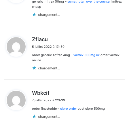
generic imitrex 50mg –
sumatriptan over the counter
imitrex
:
cheap
chargement…
d
Zfiacu
i
5 juillet 2022 à 17h50
t
order generic zofran 4mg –
valtrex 500mg uk
order valtrex
:
online
chargement…
d
Wbkcif
i
7 juillet 2022 à 22h39
t
order finasteride –
cipro order
cost cipro 500mg
:
chargement…