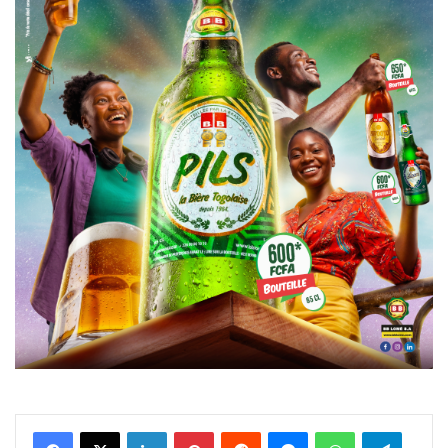
Facebook
X
Linkedin
Pinterest
Reddit
Messenger
WhatsApp
Telegra