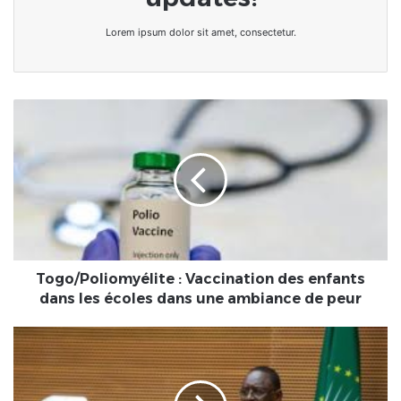
Lorem ipsum dolor sit amet, consectetur.
Togo/Poliomyélite
:
Vaccination
des
enfants
dans
les
écoles
dans
une
Togo/Poliomyélite : Vaccination des enfants
ambiance
dans les écoles dans une ambiance de peur
de
peur
Invasion
Russe
en
Ukraine