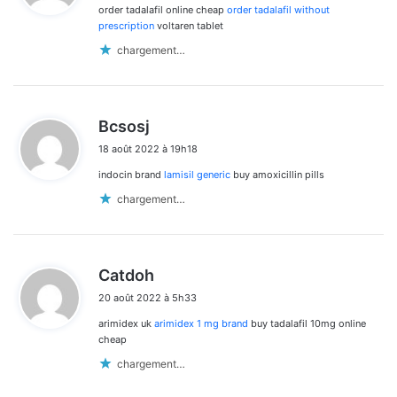
order tadalafil online cheap
order tadalafil without
:
prescription
voltaren tablet
chargement…
d
Bcsosj
i
18 août 2022 à 19h18
t
indocin brand
lamisil generic
buy amoxicillin pills
:
chargement…
d
Catdoh
i
20 août 2022 à 5h33
t
arimidex uk
arimidex 1 mg brand
buy tadalafil 10mg online
:
cheap
chargement…