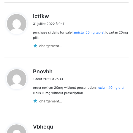
d
Ictfkw
i
31 juillet 2022 à 0h11
t
purchase sildalis for sale
lamictal 50mg tablet
losartan 25mg
:
pills
chargement…
d
Pnovhh
i
1 août 2022 à 7h33
t
order nexium 20mg without prescription
nexium 40mg oral
:
cialis 10mg without prescription
chargement…
d
Vbhequ
i