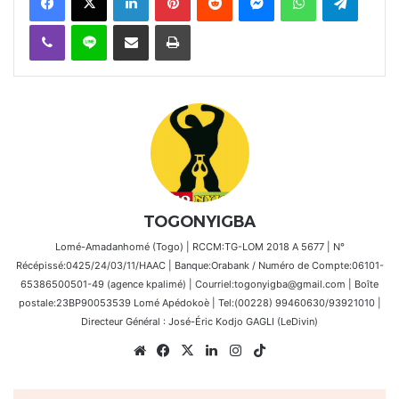
Viber
Ligne
Partager par email
Imprimer
TOGONYIGBA
Lomé-Amadanhomé (Togo) | RCCM:TG-LOM 2018 A 5677 | N°
Récépissé:0425/24/03/11/HAAC | Banque:Orabank / Numéro de Compte:06101-
65386500501-49 (agence kpalimé) | Courriel:togonyigba@gmail.com | Boîte
postale:23BP90053539 Lomé Apédokoè | Tel:(00228) 99460630/93921010 |
Directeur Général : José-Éric Kodjo GAGLI (LeDivin)
Website
Facebook
X
Linkedin
Instagram
TikTok