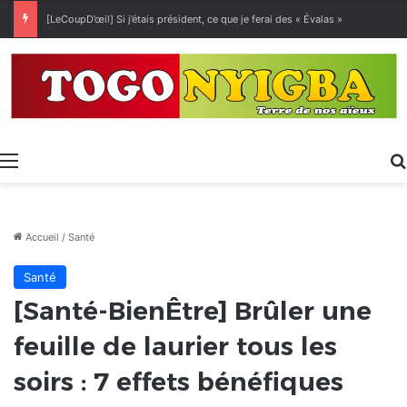
[LeCoupD’œil] Si j’étais président, ce que je ferai des « Évalas »
Menu
Accueil
/
Santé
Santé
[Santé-BienÊtre] Brûler une
feuille de laurier tous les
soirs : 7 effets bénéfiques