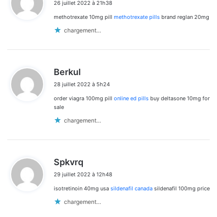
26 juillet 2022 à 21h38
t
methotrexate 10mg pill
methotrexate pills
brand reglan 20mg
:
chargement…
d
Berkul
i
28 juillet 2022 à 5h24
t
order viagra 100mg pill
online ed pills
buy deltasone 10mg for
:
sale
chargement…
d
Spkvrq
i
29 juillet 2022 à 12h48
t
isotretinoin 40mg usa
sildenafil canada
sildenafil 100mg price
:
chargement…