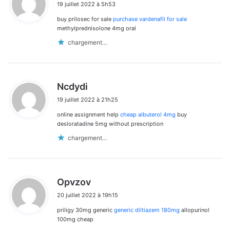
19 juillet 2022 à 5h53
t
buy prilosec for sale
purchase vardenafil for sale
:
methylprednisolone 4mg oral
chargement…
d
Ncdydi
i
19 juillet 2022 à 21h25
t
online assignment help
cheap albuterol 4mg
buy
:
desloratadine 5mg without prescription
chargement…
d
Opvzov
i
20 juillet 2022 à 19h15
t
priligy 30mg generic
generic diltiazem 180mg
allopurinol
:
100mg cheap