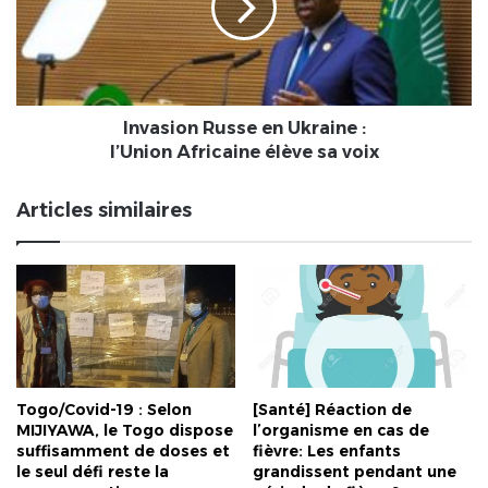
:
l’Union
Africaine
élève
sa
voix
Invasion Russe en Ukraine :
l’Union Africaine élève sa voix
Articles similaires
Togo/Covid-19 : Selon
[Santé] Réaction de
MIJIYAWA, le Togo dispose
l’organisme en cas de
suffisamment de doses et
fièvre: Les enfants
le seul défi reste la
grandissent pendant une