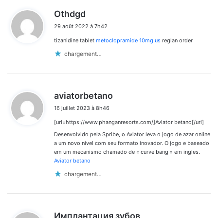
d
Othdgd
i
29 août 2022 à 7h42
t
tizanidine tablet
metoclopramide 10mg us
reglan order
:
chargement…
d
aviatorbetano
i
16 juillet 2023 à 8h46
t
[url=https://www.phanganresorts.com/]Aviator betano[/url]
:
Desenvolvido pela Spribe, o Aviator leva o jogo de azar online
a um novo nivel com seu formato inovador. O jogo e baseado
em um mecanismo chamado de « curve bang » em ingles.
Aviator betano
chargement…
d
Имплантация зубов