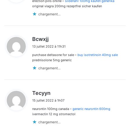
erection pills online –
sildenafil 100mg kaufen generika
:
original viagra 200mg rezeptfrei sicher kaufen
chargement…
d
Bcwxjj
i
13 juillet 2022 à 11h31
t
purchase deltasone for sale –
buy isotretinoin 40mg sale
:
prednisolone 5mg generic
chargement…
d
Tecyyn
i
15 juillet 2022 à 1h07
t
neurontin 100mg canada –
generic neurontin 600mg
:
ivermectin 12 mg stromectol
chargement…