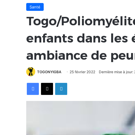
Santé
Togo/Poliomyélite
enfants dans les
ambiance de peu
TOGONYIGBA
25 février 2022
Dernière mise à jour:
Facebook
X
Linkedin