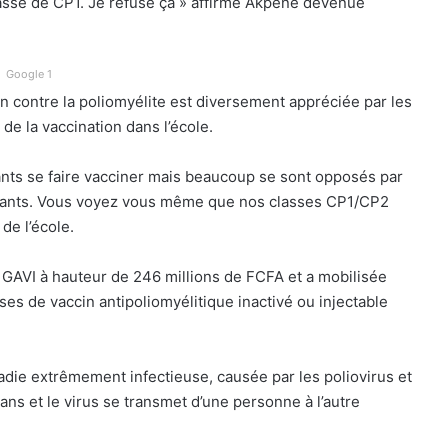
lasse de CP1. Je refuse ça » affirme Akpéné devenue
Google 1
on contre la poliomyélite est diversement appréciée par les
 de la vaccination dans l’école.
fants se faire vacciner mais beaucoup se sont opposés par
 enfants. Vous voyez vous même que nos classes CP1/CP2
de l’école.
s GAVI à hauteur de 246 millions de FCFA et a mobilisée
es de vaccin antipoliomyélitique inactivé ou injectable
ladie extrêmement infectieuse, causée par les poliovirus et
ns et le virus se transmet d’une personne à l’autre