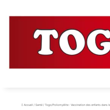
Accueil
/
Santé
/
Togo/Poliomyélite : Vaccination des enfants dans 