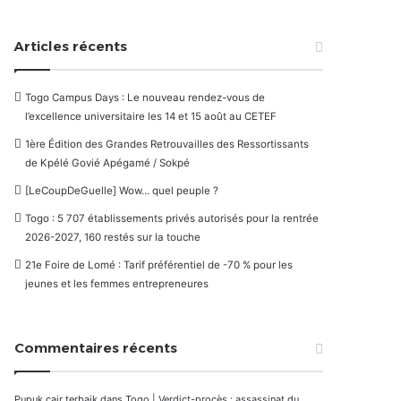
Articles récents
Togo Campus Days : Le nouveau rendez-vous de
l’excellence universitaire les 14 et 15 août au CETEF
1ère Édition des Grandes Retrouvailles des Ressortissants
de Kpélé Govié Apégamé / Sokpé
[LeCoupDeGuelle] Wow… quel peuple ?
Togo : 5 707 établissements privés autorisés pour la rentrée
2026-2027, 160 restés sur la touche
21e Foire de Lomé : Tarif préférentiel de -70 % pour les
jeunes et les femmes entrepreneures
Commentaires récents
Pupuk cair terbaik
dans
Togo | Verdict-procès : assassinat du