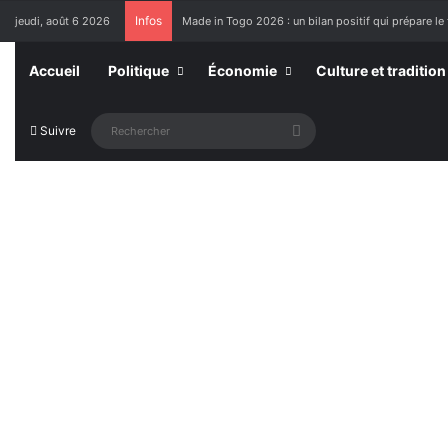
Infos
jeudi, août 6 2026
Made in Togo 2026 : un bilan positif qui prépare le 
Accueil
Politique
Économie
Culture et tradition
Rechercher
Suivre