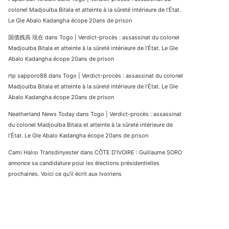
colonel Madjoulba Bitala et atteinte à la sûreté intérieure de l’État.
Le Gle Abalo Kadangha écope 20ans de prison
国債残高 現在
dans
Togo | Verdict-procès : assassinat du colonel
Madjoulba Bitala et atteinte à la sûreté intérieure de l’État. Le Gle
Abalo Kadangha écope 20ans de prison
rtp sapporo88
dans
Togo | Verdict-procès : assassinat du colonel
Madjoulba Bitala et atteinte à la sûreté intérieure de l’État. Le Gle
Abalo Kadangha écope 20ans de prison
Neatherland News Today
dans
Togo | Verdict-procès : assassinat
du colonel Madjoulba Bitala et atteinte à la sûreté intérieure de
l’État. Le Gle Abalo Kadangha écope 20ans de prison
Cami Halısı Transdinyester
dans
CÔTE D’IVOIRE : Guillaume SORO
annonce sa candidature pour les élections présidentielles
prochaines. Voici ce qu’il écrit aux Ivoiriens