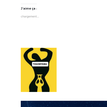
J’aime ça :
chargement…