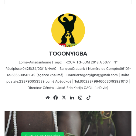
TOGONYIGBA
Lomé-Amadanhomé (Togo) | RCCM:TG-LOM 2018 A 5677 | N°
Récépissé:0425/24/03/11/HAAC | Banque:Orabank / Numéro de Compte:06101-
65386500501-49 (agence kpalimé) | Courriel:togonyigba@gmail.com | Boîte
postale:23BP90053539 Lomé Apédokoè | Tel:(00228) 99460630/93921010 |
Directeur Général : José-Éric Kodjo GAGLI (LeDivin)
Website
Facebook
X
Linkedin
Instagram
TikTok
Culture et tradition