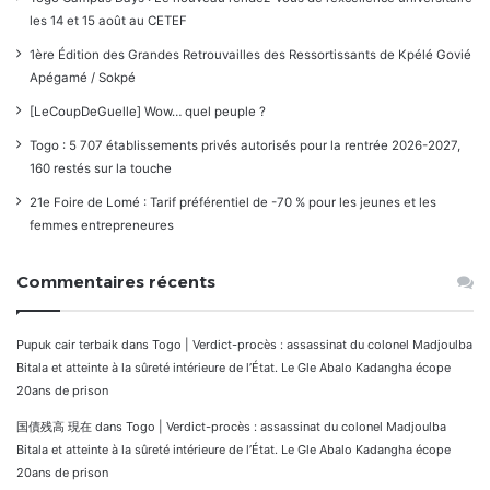
les 14 et 15 août au CETEF
1ère Édition des Grandes Retrouvailles des Ressortissants de Kpélé Govié
Apégamé / Sokpé
[LeCoupDeGuelle] Wow… quel peuple ?
Togo : 5 707 établissements privés autorisés pour la rentrée 2026-2027,
160 restés sur la touche
21e Foire de Lomé : Tarif préférentiel de -70 % pour les jeunes et les
femmes entrepreneures
Commentaires récents
Pupuk cair terbaik
dans
Togo | Verdict-procès : assassinat du colonel Madjoulba
Bitala et atteinte à la sûreté intérieure de l’État. Le Gle Abalo Kadangha écope
20ans de prison
国債残高 現在
dans
Togo | Verdict-procès : assassinat du colonel Madjoulba
Bitala et atteinte à la sûreté intérieure de l’État. Le Gle Abalo Kadangha écope
20ans de prison