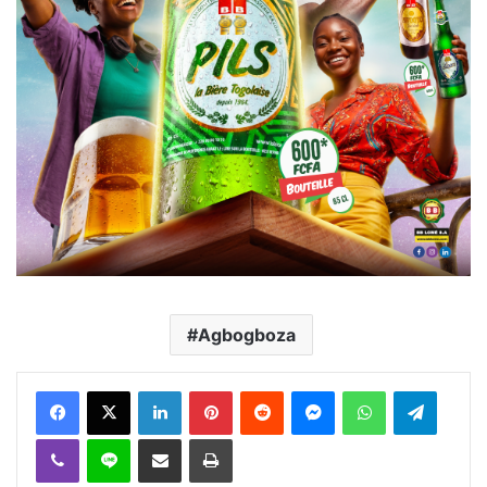
Agbogboza
Facebook
X
Linkedin
Pinterest
Reddit
Messenger
WhatsApp
Telegra
Viber
Ligne
Partager par email
Imprimer