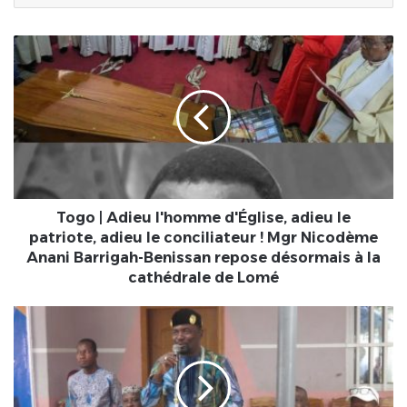
Togo
|
Adieu
l'homme
d'Église,
adieu
le
patriote,
adieu
le
Togo | Adieu l'homme d'Église, adieu le
conciliateur
patriote, adieu le conciliateur ! Mgr Nicodème
!
Anani Barrigah-Benissan repose désormais à la
Mgr
cathédrale de Lomé
Nicodème
Anani
Rentrée
Barrigah-
scolaire
Benissan
au
repose
Togo
désormais
|
à