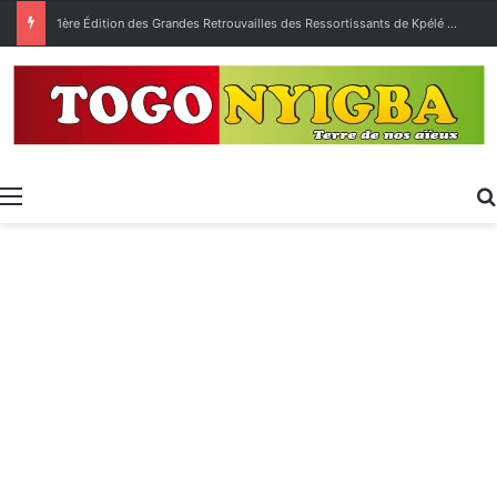
1ère Édition des Grandes Retrouvailles des Ressortissants de Kpélé Govié Apégamé / Sokpé
Menu