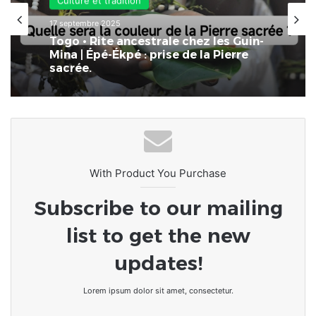
3 septembre 2025
Culture et tradition
Burkina Faso • Homosexualité :
Peines de prison, amendes et
17 septembre 2025
expulsions pour les adeptes de
telles relations
Togo • Rite ancestrale chez les Guin-
Mina | Épé-Ékpé : prise de la Pierre
sacrée.
With Product You Purchase
Subscribe to our mailing
list to get the new
updates!
Lorem ipsum dolor sit amet, consectetur.