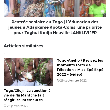
L'éducation
la
des
cathédrale
jeunes
de
à
Lomé
Adapkamé
Rentrée scolaire au Togo | L'éducation des
Kpota-
jeunes à Adapkamé Kpota-Colas, une priorité
Colas,
pour Togbui Kodjo Neuville LANKLIVI 1ER
une
priorité
Articles similaires
pour
Togbui
Kodjo
Togo-Aného / Revivez les
Neuville
moments forts de
LANKLIVI
l’élection « Miss Epé Ékpé
1ER
2022 » (vidéo)
26 septembre 2022
Togo/Glidji : La sanction à
vie de Nii Mantchè fait
réagir les internautes
26 janvier 2022