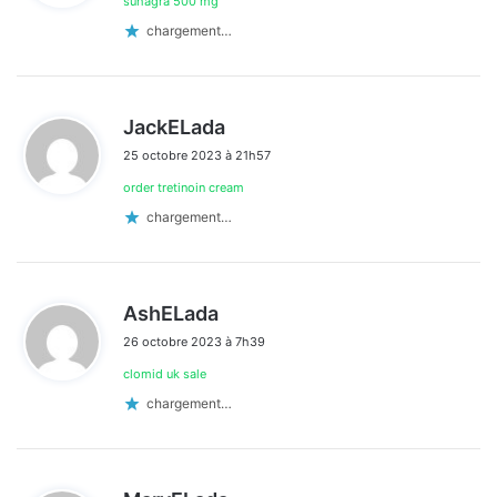
suhagra 500 mg
:
chargement…
d
JackELada
i
25 octobre 2023 à 21h57
t
order tretinoin cream
:
chargement…
d
AshELada
i
26 octobre 2023 à 7h39
t
clomid uk sale
:
chargement…
d