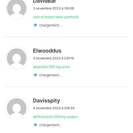
DavidBaf
i
3 novembre 2023 à 13h38
t
cost of brand name synthroid
:
chargement…
d
Elwooddus
i
3 novembre 2023 à 23h19
t
ampicillin 250 mg price
:
chargement…
d
Davisspity
i
4 novembre 2023 à 20h34
t
azithromycin 250mg coupon
:
chargement…