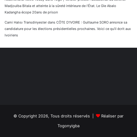
Madjoulba Bitala et atteinte à la sûreté intérieure de l’État. Le Gle Abalo
Kadangha écope 20ans de prison
Cami Halısı Transdinyester
dans
CÔTE D’IVOIRE : Guillaume SORO annonce sa
candidature pour les élections présidentielles prochaines. Voici ce qu’il écrit aux
Ivoiriens
© Copyright 2026, Tous droits réservés |
Réaliser par
Togonyigba