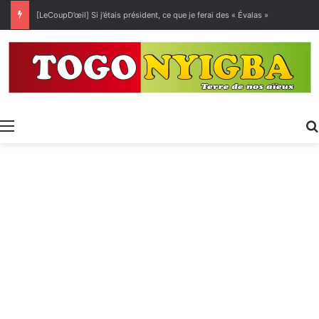
[LeCoupD’œil] Si j’étais président, ce que je ferai des « Évalas »
Menu