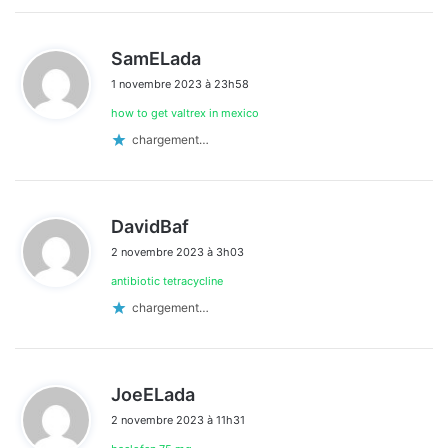
d
SamELada
i
1 novembre 2023 à 23h58
t
how to get valtrex in mexico
:
chargement…
d
DavidBaf
i
2 novembre 2023 à 3h03
t
antibiotic tetracycline
:
chargement…
d
JoeELada
i
2 novembre 2023 à 11h31
t