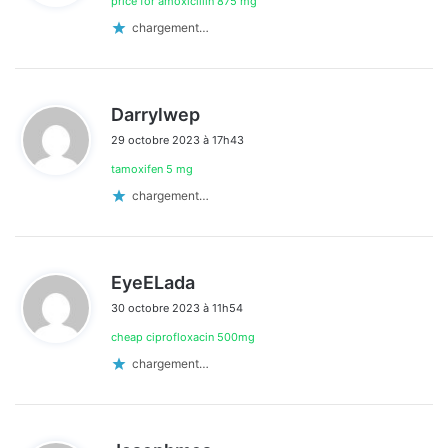
price for amoxicillin 875 mg
:
chargement…
d
Darrylwep
i
29 octobre 2023 à 17h43
t
tamoxifen 5 mg
:
chargement…
d
EyeELada
i
30 octobre 2023 à 11h54
t
cheap ciprofloxacin 500mg
:
chargement…
d