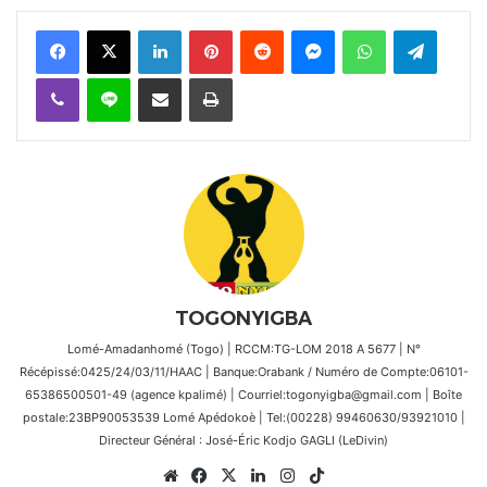
Facebook
X
Linkedin
Pinterest
Reddit
Messenger
WhatsApp
Telegra
Viber
Ligne
Partager par email
Imprimer
TOGONYIGBA
Lomé-Amadanhomé (Togo) | RCCM:TG-LOM 2018 A 5677 | N°
Récépissé:0425/24/03/11/HAAC | Banque:Orabank / Numéro de Compte:06101-
65386500501-49 (agence kpalimé) | Courriel:togonyigba@gmail.com | Boîte
postale:23BP90053539 Lomé Apédokoè | Tel:(00228) 99460630/93921010 |
Directeur Général : José-Éric Kodjo GAGLI (LeDivin)
Website
Facebook
X
Linkedin
Instagram
TikTok