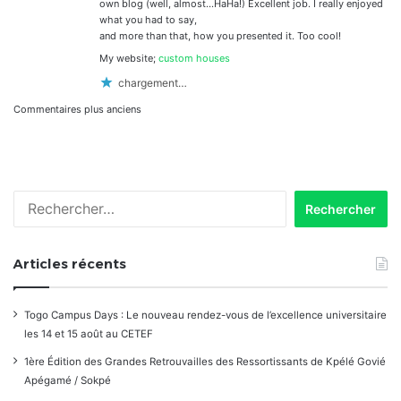
own blog (well, almost…HaHa!) Excellent job. I really enjoyed
what you had to say,
and more than that, how you presented it. Too cool!
My website;
custom houses
chargement…
Navigation
Commentaires plus anciens
dans
les
Rechercher :
commentaires
Articles récents
Togo Campus Days : Le nouveau rendez-vous de l’excellence universitaire
les 14 et 15 août au CETEF
1ère Édition des Grandes Retrouvailles des Ressortissants de Kpélé Govié
Apégamé / Sokpé