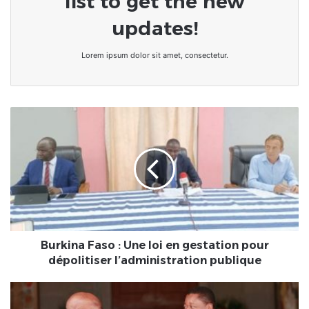
list to get the new
updates!
Lorem ipsum dolor sit amet, consectetur.
Burkina
Faso :
Une
loi
en
gestation
pour
dépolitiser
l’administration
publique
Burkina Faso : Une loi en gestation pour
dépolitiser l’administration publique
Togo/Avant
sa