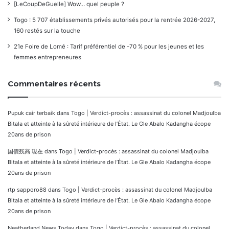
[LeCoupDeGuelle] Wow… quel peuple ?
Togo : 5 707 établissements privés autorisés pour la rentrée 2026-2027,
160 restés sur la touche
21e Foire de Lomé : Tarif préférentiel de -70 % pour les jeunes et les
femmes entrepreneures
Commentaires récents
Pupuk cair terbaik
dans
Togo | Verdict-procès : assassinat du colonel Madjoulba
Bitala et atteinte à la sûreté intérieure de l’État. Le Gle Abalo Kadangha écope
20ans de prison
国債残高 現在
dans
Togo | Verdict-procès : assassinat du colonel Madjoulba
Bitala et atteinte à la sûreté intérieure de l’État. Le Gle Abalo Kadangha écope
20ans de prison
rtp sapporo88
dans
Togo | Verdict-procès : assassinat du colonel Madjoulba
Bitala et atteinte à la sûreté intérieure de l’État. Le Gle Abalo Kadangha écope
20ans de prison
Neatherland News Today
dans
Togo | Verdict-procès : assassinat du colonel