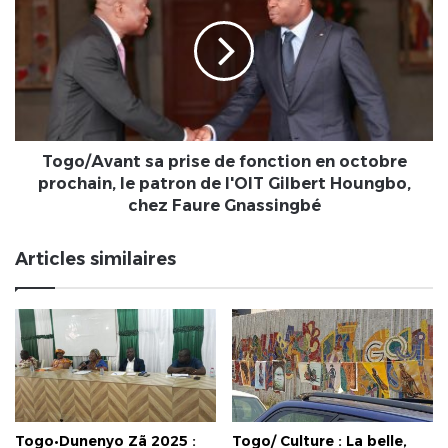
prise
de
fonction
en
octobre
prochain,
le
patron
Togo/Avant sa prise de fonction en octobre
de
prochain, le patron de l'OIT Gilbert Houngbo,
l'OIT
chez Faure Gnassingbé
Gilbert
Houngbo,
Articles similaires
chez
Faure
Gnassingbé
Togo•Dunenyo Zã 2025 :
Togo/ Culture : La belle,