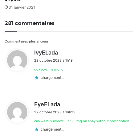
31 janvier 2021
281 commentaires
Navigation
Commentaires plus anciens
d
IvyELada
dans
i
22 octobre 2023 à 1h19
t
les
doxycycline mono
:
commentaires
chargement…
d
EyeELada
i
22 octobre 2023 à 16h29
t
can we buy amoxcillin 500mg on ebay without prescription
:
chargement…