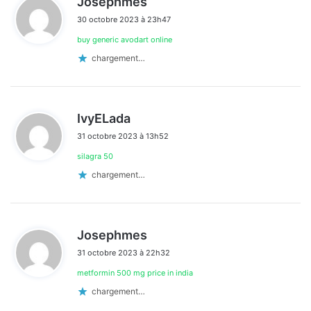
Josephmes
i
30 octobre 2023 à 23h47
t
buy generic avodart online
:
chargement…
d
IvyELada
i
31 octobre 2023 à 13h52
t
silagra 50
:
chargement…
d
Josephmes
i
31 octobre 2023 à 22h32
t
metformin 500 mg price in india
:
chargement…