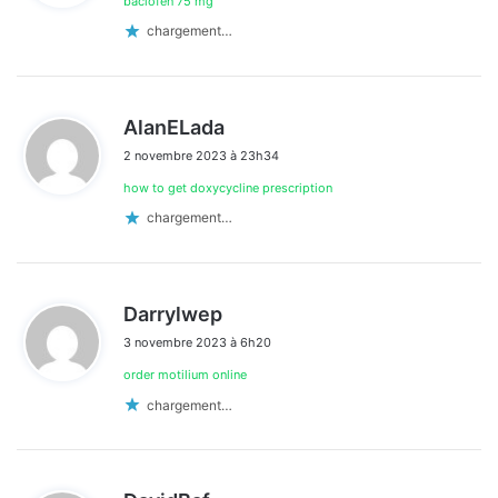
baclofen 75 mg
:
chargement…
d
AlanELada
i
2 novembre 2023 à 23h34
t
how to get doxycycline prescription
:
chargement…
d
Darrylwep
i
3 novembre 2023 à 6h20
t
order motilium online
:
chargement…
d