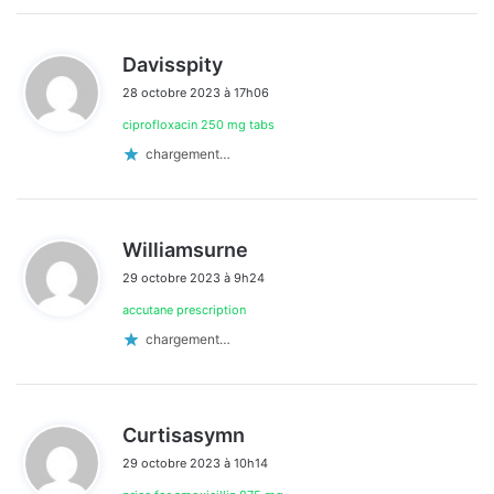
d
Davisspity
i
28 octobre 2023 à 17h06
t
ciprofloxacin 250 mg tabs
:
chargement…
d
Williamsurne
i
29 octobre 2023 à 9h24
t
accutane prescription
:
chargement…
d
Curtisasymn
i
29 octobre 2023 à 10h14
t