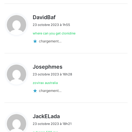
d
DavidBaf
i
23 octobre 2023 à 1h55
t
where can you get clonidine
:
chargement…
d
Josephmes
i
23 octobre 2023 à 16h28
t
zovirax australia
:
chargement…
d
JackELada
i
23 octobre 2023 à 18h21
t