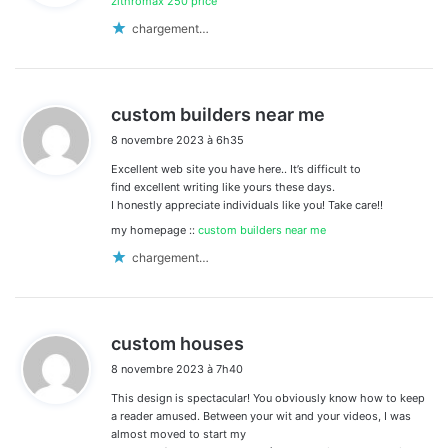
zithromax 250 price
:
chargement…
d
custom builders near me
i
8 novembre 2023 à 6h35
t
Excellent web site you have here.. It’s difficult to
:
find excellent writing like yours these days.
I honestly appreciate individuals like you! Take care!!
my homepage ::
custom builders near me
chargement…
d
custom houses
i
8 novembre 2023 à 7h40
t
This design is spectacular! You obviously know how to keep
:
a reader amused. Between your wit and your videos, I was
almost moved to start my