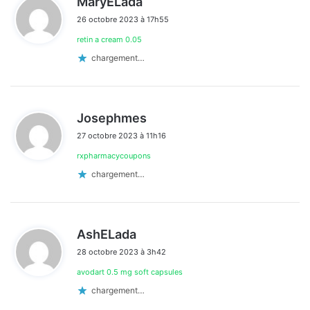
MaryELada
i
26 octobre 2023 à 17h55
t
retin a cream 0.05
:
chargement…
d
Josephmes
i
27 octobre 2023 à 11h16
t
rxpharmacycoupons
:
chargement…
d
AshELada
i
28 octobre 2023 à 3h42
t
avodart 0.5 mg soft capsules
:
chargement…