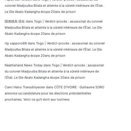
colonel Madjoulba Bitala et atteinte à la sûreté intérieure de l’État.
Le Gle Abalo Kadangha écope 20ans de prison
国債残高 現在
dans
Togo | Verdict-procès : assassinat du colonel
Madjoulba Bitala et atteinte à la sûreté intérieure de l’État. Le Gle
Abalo Kadangha écope 20ans de prison
rtp sapporo88
dans
Togo | Verdict-procès : assassinat du colonel
Madjoulba Bitala et atteinte à la sûreté intérieure de l’État. Le Gle
Abalo Kadangha écope 20ans de prison
Neatherland News Today
dans
Togo | Verdict-procès : assassinat
du colonel Madjoulba Bitala et atteinte à la sûreté intérieure de
l’État. Le Gle Abalo Kadangha écope 20ans de prison
Cami Halısı Transdinyester
dans
CÔTE D’IVOIRE : Guillaume SORO
annonce sa candidature pour les élections présidentielles
prochaines. Voici ce qu’il écrit aux Ivoiriens