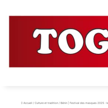
Accueil
/
Culture et tradition
/
Bénin | Festival des masques 2025 : l