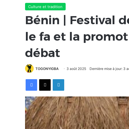
Culture et tradition
Bénin | Festival 
le fa et la promo
débat
TOGONYIGBA
3 août 2025
Dernière mise à jour: 3 
Facebook
X
Linkedin