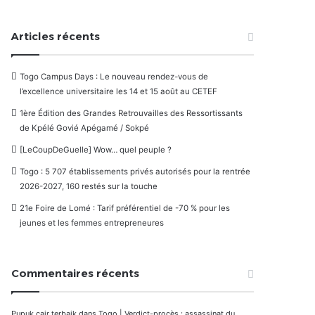
Articles récents
Togo Campus Days : Le nouveau rendez-vous de
l’excellence universitaire les 14 et 15 août au CETEF
1ère Édition des Grandes Retrouvailles des Ressortissants
de Kpélé Govié Apégamé / Sokpé
[LeCoupDeGuelle] Wow… quel peuple ?
Togo : 5 707 établissements privés autorisés pour la rentrée
2026-2027, 160 restés sur la touche
21e Foire de Lomé : Tarif préférentiel de -70 % pour les
jeunes et les femmes entrepreneures
Commentaires récents
Pupuk cair terbaik
dans
Togo | Verdict-procès : assassinat du