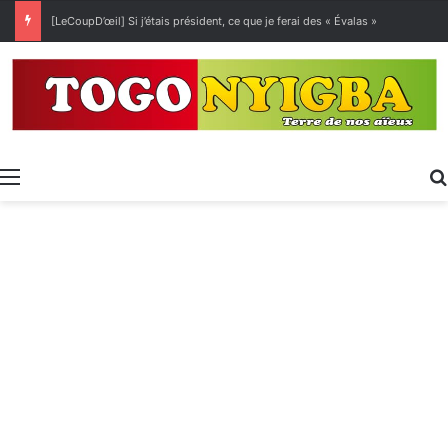
[LeCoupD’œil] Si j’étais président, ce que je ferai des « Évalas »
Menu