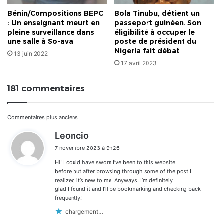
Bénin/Compositions BEPC
Bola Tinubu, détient un
: Un enseignant meurt en
passeport guinéen. Son
pleine surveillance dans
éligibilité à occuper le
une salle à So-ava
poste de président du
Nigeria fait débat
13 juin 2022
17 avril 2023
181 commentaires
Navigation
Commentaires plus anciens
d
Leoncio
dans
i
7 novembre 2023 à 9h26
t
les
Hi! I could have sworn I’ve been to this website
:
commentaires
before but after browsing through some of the post I
realized it’s new to me. Anyways, I’m definitely
glad I found it and I’ll be bookmarking and checking back
frequently!
chargement…