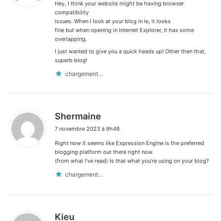
Hey, I think your website might be having browser
:
compatibility
issues. When I look at your blog in Ie, it looks
fine but when opening in Internet Explorer, it has some
overlapping.
I just wanted to give you a quick heads up! Other then that,
superb blog!
chargement…
d
Shermaine
i
7 novembre 2023 à 9h46
t
Right now it seems like Expression Engine is the preferred
:
blogging platform out there right now.
(from what I’ve read) Is that what you’re using on your blog?
chargement…
d
Kieu