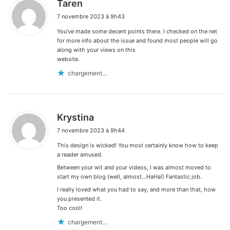
d
Taren
i
7 novembre 2023 à 9h43
t
You’ve made some decent points there. I checked on the net
:
for more info about the issue and found most people will go
along with your views on this
website.
chargement…
d
Krystina
i
7 novembre 2023 à 9h44
t
This design is wicked! You most certainly know how to keep
:
a reader amused.
Between your wit and your videos, I was almost moved to
start my own blog (well, almost…HaHa!) Fantastic job.
I really loved what you had to say, and more than that, how
you presented it.
Too cool!
chargement…