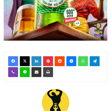
Facebook
X
Linkedin
Pinterest
Reddit
Messenger
WhatsApp
Telegra
Viber
Ligne
Partager par email
Imprimer