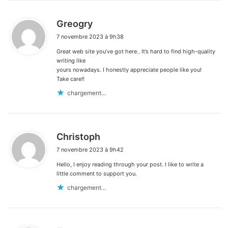
d
Greogry
i
7 novembre 2023 à 9h38
t
Great web site you’ve got here.. It’s hard to find high-quality
:
writing like
yours nowadays. I honestly appreciate people like you!
Take care!!
chargement…
d
Christoph
i
7 novembre 2023 à 9h42
t
Hello, I enjoy reading through your post. I like to write a
:
little comment to support you.
chargement…