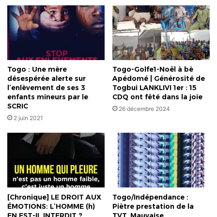
Togo : Une mère
Togo-Golfe1-Noël à bè
désespérée alerte sur
Apédomé | Générosité de
l’enlèvement de ses 3
Togbui LANKLIVI 1er : 15
enfants mineurs par le
CDQ ont fêté dans la joie
SCRIC
26 décembre 2024
2 juin 2021
[Chronique] LE DROIT AUX
Togo/Indépendance :
ÉMOTIONS: L’HOMME (h)
Piètre prestation de la
EN EST-IL INTERDIT ?
TVT. Mauvaise