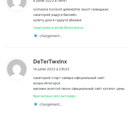
6 juillet 2023 à 19h47
t
orchestra horizont gelendzhik resort геленджик
:
санаторий радуга бассейн
купить дом в гудауте абхазия
санатории в алтае белокуриха
chargement…
d
DeTerTwxlnx
i
14 juillet 2023 à 23h22
t
санаторий старт самара официальный сайт
:
искра пятигорск
магазин золотой песок официальный сайт каталог цены
бригантина село витязево
chargement…