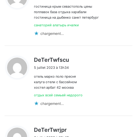
гостиница крым севастополь цены
:
поплавок база отдыха харабали
гостиница на дыбенко санкт петербург
санаторий алатырь ичалки
chargement…
d
DeTerTwfscu
i
5 juillet 2023 à 13h34
t
отель марко поло пресня
:
калуга отели с бассейном
хостел арбат 42 москва
отдых всей семьей недорого
chargement…
d
DeTerTwrjpr
i