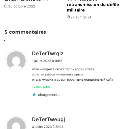
retransmission du défilé
30 octobre 2022
militaire
27 avril 2021
5 commentaires
d
DeTerTwrqiz
i
1 juillet 2023 à 19h21
t
ялта интурист карта территории отеля
:
золотая рыбка николаевка крым
отель музыка и время ярославль официальный сайт
туапсе ржд
chargement…
d
DeTerTweugj
i
3 juillet 2023 à 2h04
t