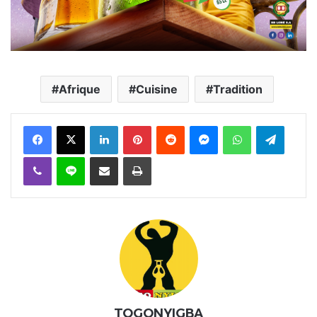
Afrique
Cuisine
Tradition
Facebook
X
Linkedin
Pinterest
Reddit
Messenger
WhatsApp
Telegra
Viber
Ligne
Partager par email
Imprimer
TOGONYIGBA