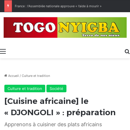
[LeCoupD’œil] Le chassé-croisé entre vacanciers de juillet et d’août a commencé.
Menu
Accueil
/
Culture et tradition
Culture et tradition
Société
[Cuisine africaine] le
« DJONGOLI » : préparation
Apprenons à cuisiner des plats africains