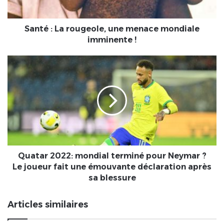
imminente
!
Santé : La rougeole, une menace mondiale
imminente !
Quatar
2022:
mondial
terminé
pour
Neymar
?
Le
joueur
fait
Quatar 2022: mondial terminé pour Neymar ?
une
Le joueur fait une émouvante déclaration après
émouvante
sa blessure
déclaration
après
Articles similaires
sa
blessure