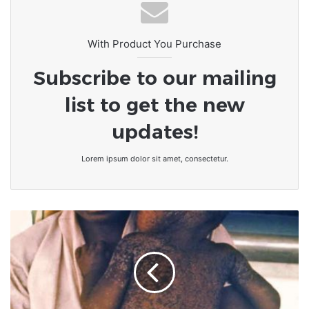
Programme des Obsèques du
Pasteur Dr Luc Russel Adjaho
With Product You Purchase
Subscribe to our mailing
list to get the new
updates!
Lorem ipsum dolor sit amet, consectetur.
Santé
:
La
rougeole,
une
menace
mondiale