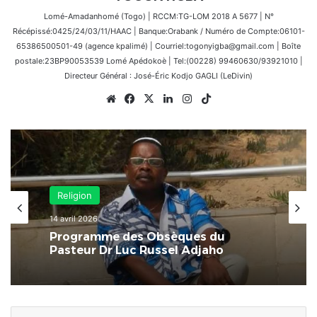
Lomé-Amadanhomé (Togo) | RCCM:TG-LOM 2018 A 5677 | N°
Récépissé:0425/24/03/11/HAAC | Banque:Orabank / Numéro de Compte:06101-
65386500501-49 (agence kpalimé) | Courriel:togonyigba@gmail.com | Boîte
postale:23BP90053539 Lomé Apédokoè | Tel:(00228) 99460630/93921010 |
Directeur Général : José-Éric Kodjo GAGLI (LeDivin)
Website
Facebook
X
Linkedin
Instagram
TikTok
Spiritualité
9 avril 2026
Togo•Peuple-Guin-Mina | Épé-Ékpé
Religion
2026 : Tensions autour de la
14 avril 2026
célébration : Nii Mantchè au centre
de la controverse