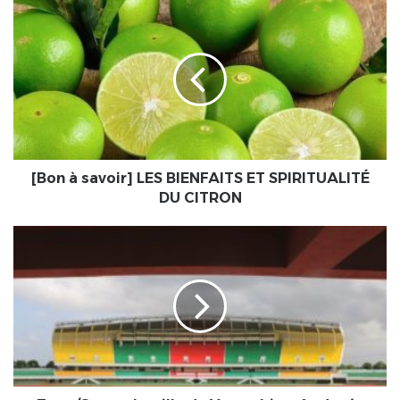
[Bon
à
savoir]
LES
BIENFAITS
ET
SPIRITUALITÉ
DU
CITRON
[Bon à savoir] LES BIENFAITS ET SPIRITUALITÉ
DU CITRON
Togo/Sport
:
La
ville
de
Vogan
bientôt
dotée
d'un