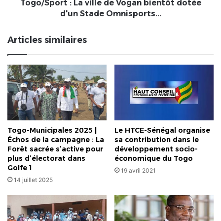
Stade
Togo/Sport : La ville de Vogan bientôt dotée
Omnisports...
d'un Stade Omnisports...
Articles similaires
Togo-Municipales 2025 |
Le HTCE-Sénégal organise
Échos de la campagne : La
sa contribution dans le
Forêt sacrée s’active pour
développement socio-
plus d’électorat dans
économique du Togo
Golfe 1
19 avril 2021
14 juillet 2025