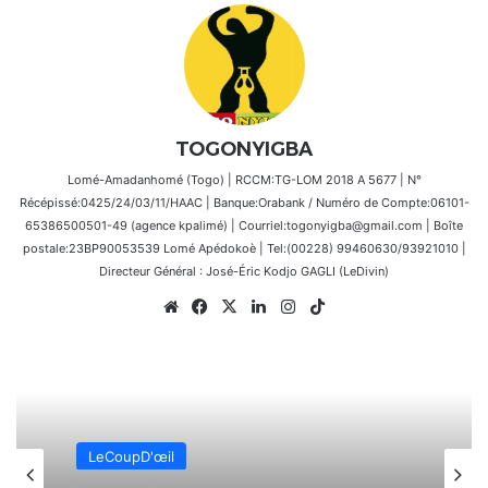
TOGONYIGBA
Lomé-Amadanhomé (Togo) | RCCM:TG-LOM 2018 A 5677 | N°
Récépissé:0425/24/03/11/HAAC | Banque:Orabank / Numéro de Compte:06101-
65386500501-49 (agence kpalimé) | Courriel:togonyigba@gmail.com | Boîte
postale:23BP90053539 Lomé Apédokoè | Tel:(00228) 99460630/93921010 |
Directeur Général : José-Éric Kodjo GAGLI (LeDivin)
Website
Facebook
X
Linkedin
Instagram
TikTok
LeCoupD'œil