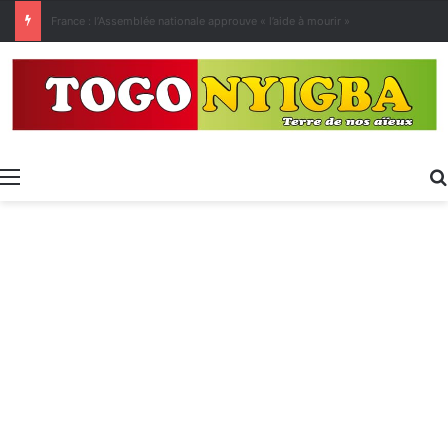
[LeCoupD’œil] Le chassé-croisé entre vacanciers de juillet et d’août a commencé.
Menu