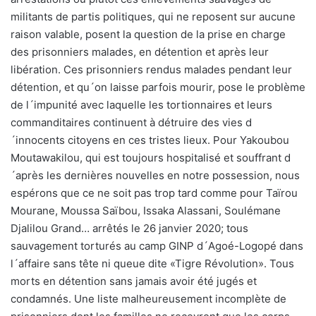
militants de partis politiques, qui ne reposent sur aucune
raison valable, posent la question de la prise en charge
des prisonniers malades, en détention et après leur
libération. Ces prisonniers rendus malades pendant leur
détention, et qu´on laisse parfois mourir, pose le problème
de l´impunité avec laquelle les tortionnaires et leurs
commanditaires continuent à détruire des vies d
´innocents citoyens en ces tristes lieux. Pour Yakoubou
Moutawakilou, qui est toujours hospitalisé et souffrant d
´après les dernières nouvelles en notre possession, nous
espérons que ce ne soit pas trop tard comme pour Taïrou
Mourane, Moussa Saïbou, Issaka Alassani, Soulémane
Djalilou Grand… arrêtés le 26 janvier 2020; tous
sauvagement torturés au camp GINP d´Agoé-Logopé dans
l´affaire sans tête ni queue dite «Tigre Révolution». Tous
morts en détention sans jamais avoir été jugés et
condamnés. Une liste malheureusement incomplète de