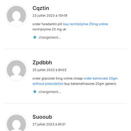
d
Cqztin
i
23 juillet 2023 à 15h19
t
order furadantin pill
buy nortriptyline 25mg online
:
nortriptyline 25 mg uk
chargement…
d
Zpdbbh
i
25 juillet 2023 à 8h03
t
order glipizide 5mg online cheap
order betnovate 20gm
:
without prescription
buy betamethasone 20gm generic
chargement…
d
Suooub
i
27 juillet 2023 à 6h31
t