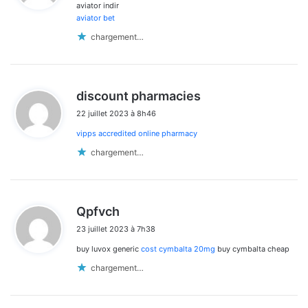
aviator indir
:
aviator bet
chargement…
d
discount pharmacies
i
22 juillet 2023 à 8h46
t
vipps accredited online pharmacy
:
chargement…
d
Qpfvch
i
23 juillet 2023 à 7h38
t
buy luvox generic
cost cymbalta 20mg
buy cymbalta cheap
:
chargement…