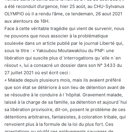
a été reconduit d’urgence, hier 25 août, au CHU-Sylvanus
OLYMPIO où il a rendu l’âme, ce lendemain, 26 aout 2021
aux alentours de 16H.
Face à cette véritable tragédie qui vient de survenir, nous
ne pouvons que nous associer à la problématique
soulevée dans un article publié par le journal Liberté qui,
sous le titre : « Yakoubou Moutawakilou du PNP: une
libération qui suscite plus d´interrogations qu´elle n´en
résout », lui a consacré un dossier dans son N° 3433 du
27 juillet 2021 où est écrit ceci :
« Malade depuis plusieurs mois, mais ils avaient préféré
que son état se détériore à son lieu de détention avant de
se résoudre à le conduire à l´hôpital. Gravement malade,
laissé à la charge de sa famille, sa détention et aujourd´hui
sa libération provisoire, dit-on, posent le problème de ces
détentions arbitraires, fantaisistes, à coloration tribale, qui
renvoient plus à la formule de la loi du plus fort. Ces
arrestations ou plutôt ces enlèvements sauvages de