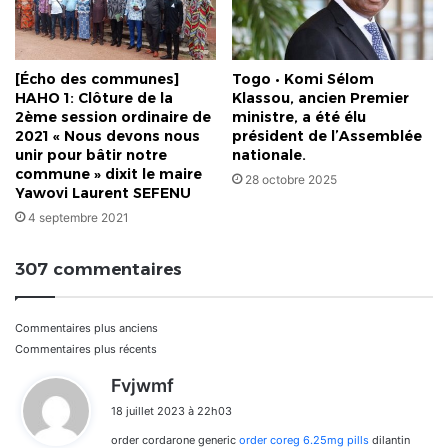
[Écho des communes]
Togo • Komi Sélom
HAHO 1: Clôture de la
Klassou, ancien Premier
2ème session ordinaire de
ministre, a été élu
2021 « Nous devons nous
président de l’Assemblée
unir pour bâtir notre
nationale.
commune » dixit le maire
28 octobre 2025
Yawovi Laurent SEFENU
4 septembre 2021
307 commentaires
Navigation
Commentaires plus anciens
Commentaires plus récents
dans
d
Fvjwmf
i
les
18 juillet 2023 à 22h03
t
commentaires
order cordarone generic
order coreg 6.25mg pills
dilantin