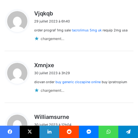
d
Vjqkqb
i
29 juillet 2023 à 6h40
t
order prograf 1mg sale
tacrolimus 5mg uk
requip 2mg usa
:
chargement…
d
Xmnjxe
i
30 juillet 2023 à 3h29
t
diovan order
buy generic clozapine online
buy ipratropium
:
chargement…
d
Williamsurne
i
30 juillet 2023 à 12h04
t
aurogra 100 online
Facebook
X
Linkedin
Reddit
Messenger
WhatsApp
Telegram