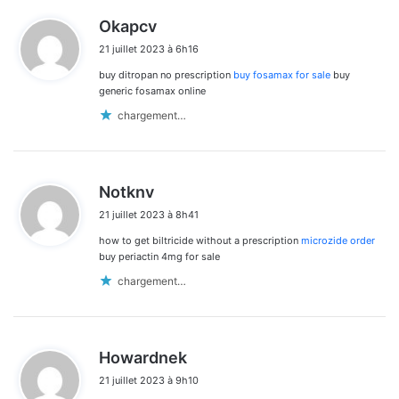
d
Okapcv
i
21 juillet 2023 à 6h16
t
buy ditropan no prescription
buy fosamax for sale
buy
:
generic fosamax online
chargement…
d
Notknv
i
21 juillet 2023 à 8h41
t
how to get biltricide without a prescription
microzide order
:
buy periactin 4mg for sale
chargement…
d
Howardnek
i
21 juillet 2023 à 9h10
t