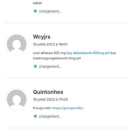
:
tablet
chargement…
d
Wcyjrs
i
19 juillet 2023 à 16h01
t
cost albenza 400 mg
buy albendazole 400mg pill
buy
:
medroxyprogesterone 5mg pill
chargement…
d
Quintonhes
i
19 juillet 2023 à 17h25
t
Provpn.info:
https://provpn.info/
:
chargement…