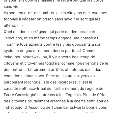
prisonniers dont les familles ne recevront que les corps
sans vie.
Ils sont encore très nombreux, ces citoyens et citoyennes
togolais à végéter en prison sans savoir le sort qui les
attend. (…)
Quel est donc ce régime qui parle de démocratie et d
´élections, et en même temps engage une chasse à l
´homme tous azimuts contre les vrais opposants à son
système de gouvernement décrié par tous? Comme
Yakoubou Moutawakilou, il y a encore beaucoup de
citoyens et citoyennes togolais, comme nous venons de le
démontrer, arbitrairement arrêtés et détenus dans des
conditions inhumaines. Et ce qui saute aux yeux en
parcourant la longue liste des incarcérés, c´est le
caractère éthnico-tribal de l´acharnement du régime de
Faure Gnassingbé contre certains Togolais. Plus de 99%
des citoyens brutalement arrachés à la liberté sont, soit de
Tchaoudjo, d´Assoli ou de Tchamba. Est-ce la bonne voie,