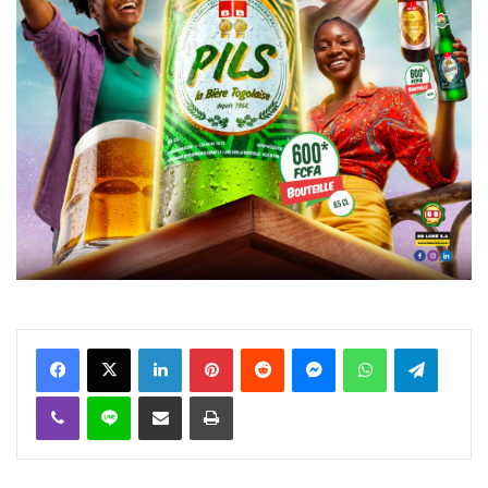
Facebook
X
Linkedin
Pinterest
Reddit
Messenger
WhatsApp
Telegra
Viber
Ligne
Partager par email
Imprimer