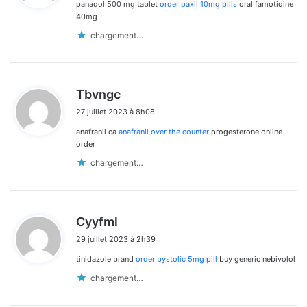
panadol 500 mg tablet
order paxil 10mg pills
oral famotidine
:
40mg
chargement…
d
Tbvngc
i
27 juillet 2023 à 8h08
t
anafranil ca
anafranil over the counter
progesterone online
:
order
chargement…
d
Cyyfml
i
29 juillet 2023 à 2h39
t
tinidazole brand
order bystolic 5mg pill
buy generic nebivolol
:
chargement…