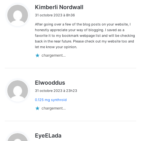
d
Kimberli Nordwall
i
31 octobre 2023 à 8h36
t
After going over a few of the blog posts on your website, I
:
honestly appreciate your way of blogging. I saved as a
favorite it to my bookmark webpage list and will be checking
back in the near future. Please check out my website too and
let me know your opinion.
chargement…
d
Elwooddus
i
31 octobre 2023 à 23h23
t
0.125 mg synthroid
:
chargement…
d
EyeELada
i