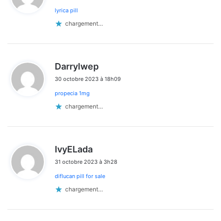
les
lyrica pill
:
commentaires
chargement…
d
Darrylwep
i
30 octobre 2023 à 18h09
t
propecia 1mg
:
chargement…
d
IvyELada
i
31 octobre 2023 à 3h28
t
diflucan pill for sale
:
chargement…