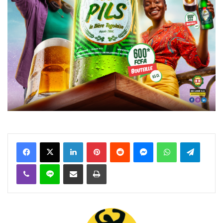
Facebook
X
Linkedin
Pinterest
Reddit
Messenger
WhatsApp
Telegra
Viber
Ligne
Partager par email
Imprimer