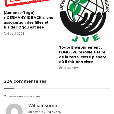
[Annonce-Togo]
« GERMANY IS BACK », une
association des filles et
fils de l’Ogou est née
4 avril 2023
Togo/ Environnement :
l’ONG JVE résolue à faire
de la terre, cette planète
où il fait bon vivre
19 mai 2021
224 commentaires
Navigation
Commentaires plus anciens
d
Williamsurne
dans
i
30 octobre 2023 à 7h25
t