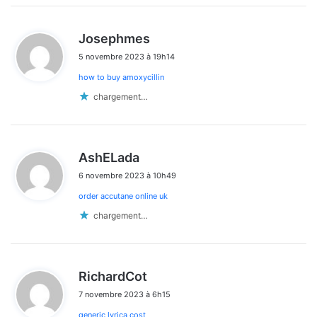
d
Josephmes
i
5 novembre 2023 à 19h14
t
how to buy amoxycillin
:
chargement…
d
AshELada
i
6 novembre 2023 à 10h49
t
order accutane online uk
:
chargement…
d
RichardCot
i
7 novembre 2023 à 6h15
t
generic lyrica cost