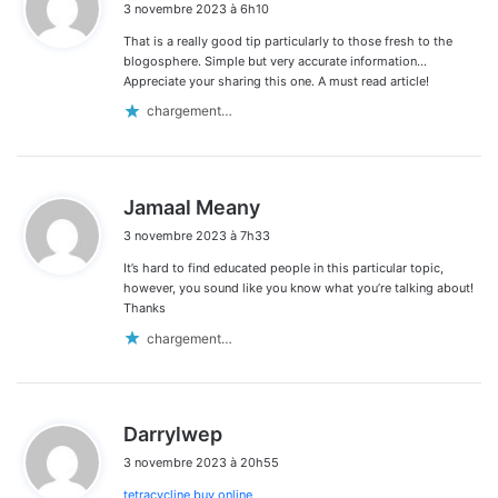
3 novembre 2023 à 6h10
t
That is a really good tip particularly to those fresh to the
:
blogosphere. Simple but very accurate information…
Appreciate your sharing this one. A must read article!
chargement…
d
Jamaal Meany
i
3 novembre 2023 à 7h33
t
It’s hard to find educated people in this particular topic,
:
however, you sound like you know what you’re talking about!
Thanks
chargement…
d
Darrylwep
i
3 novembre 2023 à 20h55
t
tetracycline buy online