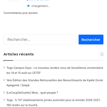
:
chargement…
Navigation
Commentaires plus anciens
dans
les
Rechercher :
commentaires
Articles récents
Togo Campus Days : Le nouveau rendez-vous de l’excellence universitaire
les 14 et 15 août au CETEF
1ère Édition des Grandes Retrouvailles des Ressortissants de Kpélé Govié
Apégamé / Sokpé
[LeCoupDeGuelle] Wow… quel peuple ?
Togo : 5 707 établissements privés autorisés pour la rentrée 2026-2027,
160 restés sur la touche