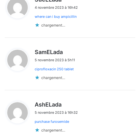
i
4 novembre 2023 à 16h42
t
where can i buy ampicillin
:
chargement…
d
SamELada
i
5 novembre 2023 à 5h11
t
ciprofloxacin 250 tablet
:
chargement…
d
AshELada
i
5 novembre 2023 à 16h32
t
purchase furosemide
:
chargement…