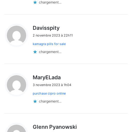
chargement…
d
Davisspity
i
2 novembre 2023 à 22h11
t
kamagra pills for sale
:
chargement…
d
MaryELada
i
3 novembre 2023 à 1h04
t
purchase cipro online
:
chargement…
d
Glenn Pyanowski
i