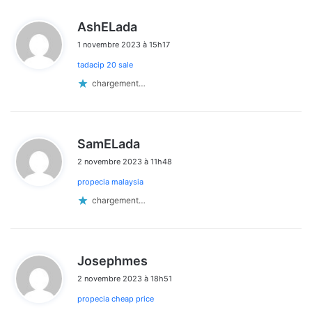
d
AshELada
i
1 novembre 2023 à 15h17
t
tadacip 20 sale
:
chargement…
d
SamELada
i
2 novembre 2023 à 11h48
t
propecia malaysia
:
chargement…
d
Josephmes
i
2 novembre 2023 à 18h51
t
propecia cheap price
: