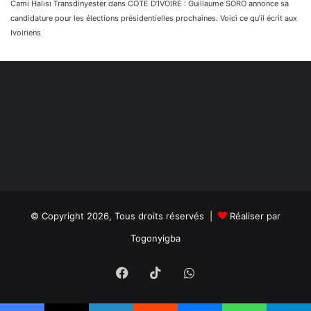
Cami Halısı Transdinyester
dans
CÔTE D’IVOIRE : Guillaume SORO annonce sa
candidature pour les élections présidentielles prochaines. Voici ce qu’il écrit aux
Ivoiriens
© Copyright 2026, Tous droits réservés |
Réaliser par
Togonyigba
Facebook
TikTok
WhatsApp