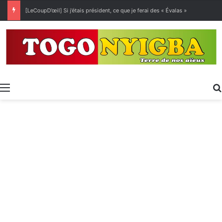
[LeCoupD’œil] Si j’étais président, ce que je ferai des « Évalas »
Menu