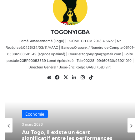
TOGONYIGBA
Lomé-Amadanhomé (Togo) | RCCM:TG-LOM 2018 A 5677 | N°
Récépissé:0425/24/03/11/HAAC | Banque:Orabank / Numéro de Compte:06101-
65386500501-49 (agence kpalimé) | Courriel:togonyigba@gmail.com | Boîte
postale:23BP90053539 Lomé Apédokoè | Tel:(00228) 99460630/93921010 |
Directeur Général : José-Éric Kodjo GAGLI (LeDivin)
Website
Facebook
X
Linkedin
Instagram
TikTok
Économie
3 mars 2026
Au Togo, il existe un écart
significatif entre les performances