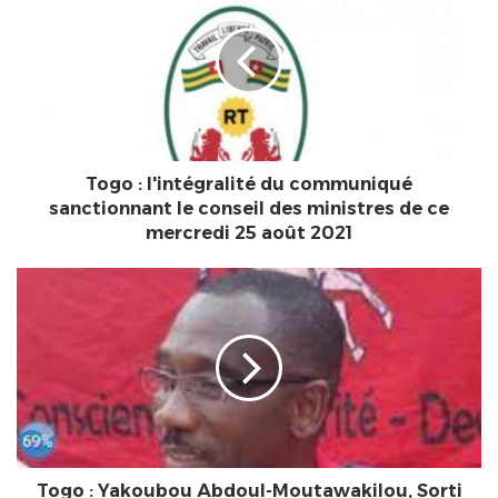
l'intégralité
du
communiqué
sanctionnant
le
conseil
des
ministres
Togo : l'intégralité du communiqué
de
sanctionnant le conseil des ministres de ce
ce
mercredi 25 août 2021
mercredi
25
Togo
août
:
2021
Yakoubou
Abdoul-
Moutawakilou,
Sorti
d'une
tombe
à
ciel
Togo : Yakoubou Abdoul-Moutawakilou, Sorti