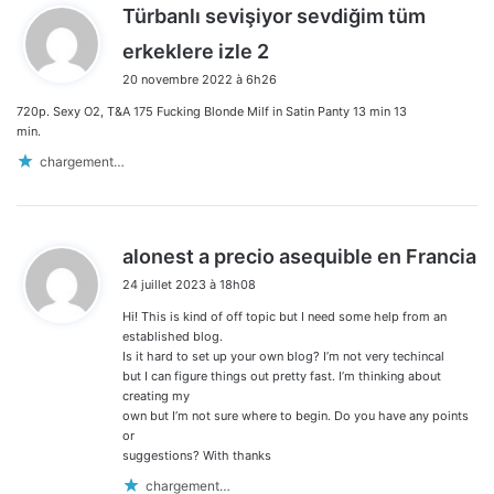
Türbanlı sevişiyor sevdiğim tüm
d
erkeklere izle 2
i
20 novembre 2022 à 6h26
t
720p. Sexy O2, T&A 175 Fucking Blonde Milf in Satin Panty 13 min 13
:
min.
chargement…
d
alonest a precio asequible en Francia
i
24 juillet 2023 à 18h08
t
Hi! This is kind of off topic but I need some help from an
:
established blog.
Is it hard to set up your own blog? I’m not very techincal
but I can figure things out pretty fast. I’m thinking about
creating my
own but I’m not sure where to begin. Do you have any points
or
suggestions? With thanks
chargement…