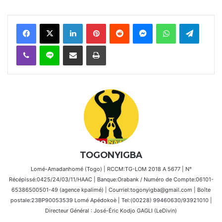
Facebook
X
Linkedin
Pinterest
Reddit
Messenger
WhatsApp
Telegra
Viber
Ligne
Partager par email
Imprimer
TOGONYIGBA
Lomé-Amadanhomé (Togo) | RCCM:TG-LOM 2018 A 5677 | N°
Récépissé:0425/24/03/11/HAAC | Banque:Orabank / Numéro de Compte:06101-
65386500501-49 (agence kpalimé) | Courriel:togonyigba@gmail.com | Boîte
postale:23BP90053539 Lomé Apédokoè | Tel:(00228) 99460630/93921010 |
Directeur Général : José-Éric Kodjo GAGLI (LeDivin)