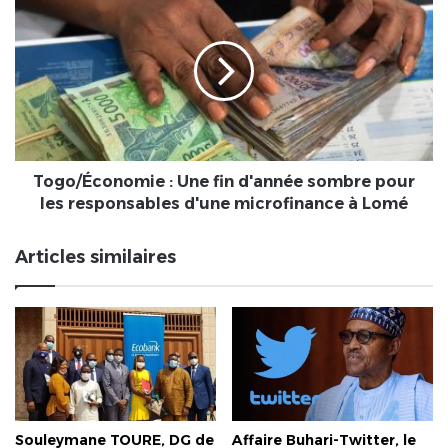
Économie
:
Une
fin
d'année
sombre
pour
les
responsables
Togo/Économie : Une fin d'année sombre pour
d'une
les responsables d'une microfinance à Lomé
microfinance
à
Articles similaires
Lomé
Souleymane TOURE, DG de
Affaire Buhari-Twitter, le