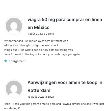
viagra 50 mg para comprar en línea
d
en México
i
1 août 2023 à 23h41
t
My partner and I stumbled over here different web
:
address and thought I might as well check
things out. I like what I see so now i am following you.
Look forward to finding out about your web page yet again.
chargement…
Aanwijzingen voor amen te koop in
d
Rotterdam
i
13 août 2023 à 3h21
t
Hello, i read your blog from time to time and i own a similar one and i was just
:
wondering if