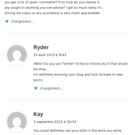
you get a lot of spam comments? If so how do you reduce it,
any plugin or anything you can advise? I get so much lately it’s
driving me crazy so any assistance is very much appreciated.
chargement…
d
Ryder
i
25 août 2023 à 1h43
t
Hello! Do you use Twitter? I’d like to follow you if that would
:
be okay.
I’m definitely enjoying your blog and look forward to new
posts.
chargement…
d
Kay
i
3 septembre 2023 à 12h34
t
You could definitely see your skills in the work you write.