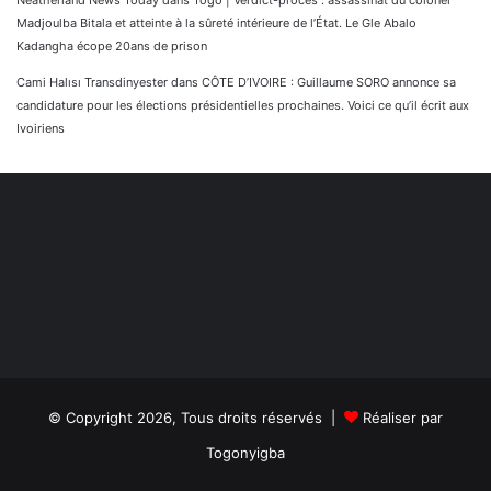
Neatherland News Today
dans
Togo | Verdict-procès : assassinat du colonel
Madjoulba Bitala et atteinte à la sûreté intérieure de l’État. Le Gle Abalo
Kadangha écope 20ans de prison
Cami Halısı Transdinyester
dans
CÔTE D’IVOIRE : Guillaume SORO annonce sa
candidature pour les élections présidentielles prochaines. Voici ce qu’il écrit aux
Ivoiriens
© Copyright 2026, Tous droits réservés |
Réaliser par
Togonyigba