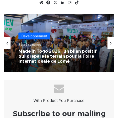
Website
Facebook
X
Linkedin
Instagram
TikTok
Économie
il y a 3 semaines
Développement
Exposition spécialisée • Expo 2027 :
il y a 2 semaines
Sélection des entreprises togolaises
pour la « Journée économique »
Made in Togo 2026 : un bilan positif
qui prépare le terrain pour la Foire
Internationale de Lomé
With Product You Purchase
Subscribe to our mailing