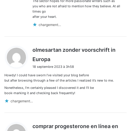
:
The sector hopes for more passionate writers such as
you who are not afraid to mention how they believe. At all
times go
after your heart.
chargement…
olmesartan zonder voorschrift in
d
Europa
i
18 septembre 2023 à 3h58
t
Howdy! I could have sworn I’ve visited your blog before
:
but after browsing through a few of the articles I realized it’s new to me.
Nonetheless, I’m certainly pleased I discovered it and I’ll be
book-marking it and checking back frequently!
chargement…
comprar progesterone en línea en