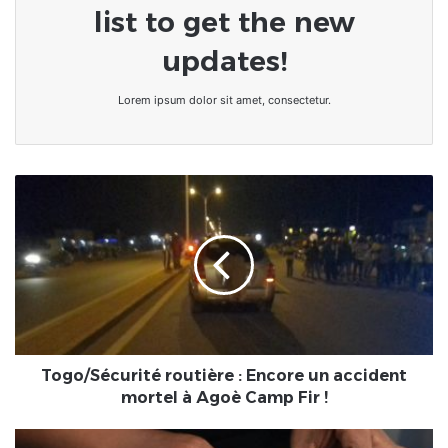
list to get the new
updates!
Lorem ipsum dolor sit amet, consectetur.
Togo/Sécurité
routière
:
Encore
un
accident
mortel
à
Agoè
Camp
Togo/Sécurité routière : Encore un accident
Fir
mortel à Agoè Camp Fir !
!
Togo/