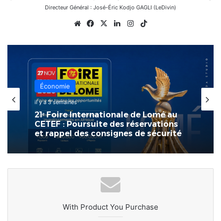
Directeur Général : José-Éric Kodjo GAGLI (LeDivin)
Website
Facebook
X
Linkedin
Instagram
TikTok
Économie
il y a 3 semaines
21ᵉ Foire Internationale de Lomé au
CETEF : Poursuite des réservations
et rappel des consignes de sécurité
With Product You Purchase