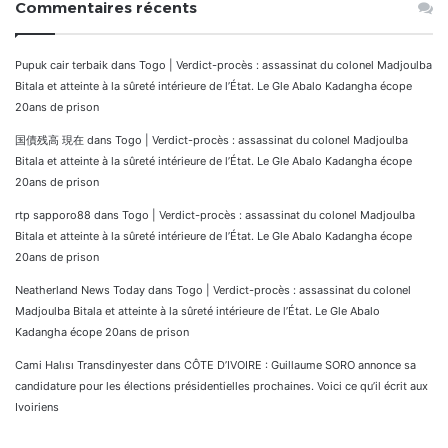
Commentaires récents
Pupuk cair terbaik
dans
Togo | Verdict-procès : assassinat du colonel Madjoulba
Bitala et atteinte à la sûreté intérieure de l’État. Le Gle Abalo Kadangha écope
20ans de prison
国債残高 現在
dans
Togo | Verdict-procès : assassinat du colonel Madjoulba
Bitala et atteinte à la sûreté intérieure de l’État. Le Gle Abalo Kadangha écope
20ans de prison
rtp sapporo88
dans
Togo | Verdict-procès : assassinat du colonel Madjoulba
Bitala et atteinte à la sûreté intérieure de l’État. Le Gle Abalo Kadangha écope
20ans de prison
Neatherland News Today
dans
Togo | Verdict-procès : assassinat du colonel
Madjoulba Bitala et atteinte à la sûreté intérieure de l’État. Le Gle Abalo
Kadangha écope 20ans de prison
Cami Halısı Transdinyester
dans
CÔTE D’IVOIRE : Guillaume SORO annonce sa
candidature pour les élections présidentielles prochaines. Voici ce qu’il écrit aux
Ivoiriens