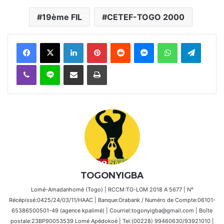
19ème FIL
CETEF-TOGO 2000
Facebook
X
Linkedin
Pinterest
Reddit
Messenger
WhatsApp
Telegra
Viber
Ligne
Partager par email
Imprimer
TOGONYIGBA
Lomé-Amadanhomé (Togo) | RCCM:TG-LOM 2018 A 5677 | N°
Récépissé:0425/24/03/11/HAAC | Banque:Orabank / Numéro de Compte:06101-
65386500501-49 (agence kpalimé) | Courriel:togonyigba@gmail.com | Boîte
postale:23BP90053539 Lomé Apédokoè | Tel:(00228) 99460630/93921010 |