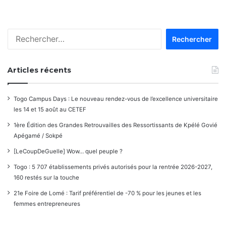
Rechercher :
Articles récents
Togo Campus Days : Le nouveau rendez-vous de l’excellence universitaire
les 14 et 15 août au CETEF
1ère Édition des Grandes Retrouvailles des Ressortissants de Kpélé Govié
Apégamé / Sokpé
[LeCoupDeGuelle] Wow… quel peuple ?
Togo : 5 707 établissements privés autorisés pour la rentrée 2026-2027,
160 restés sur la touche
21e Foire de Lomé : Tarif préférentiel de -70 % pour les jeunes et les
femmes entrepreneures