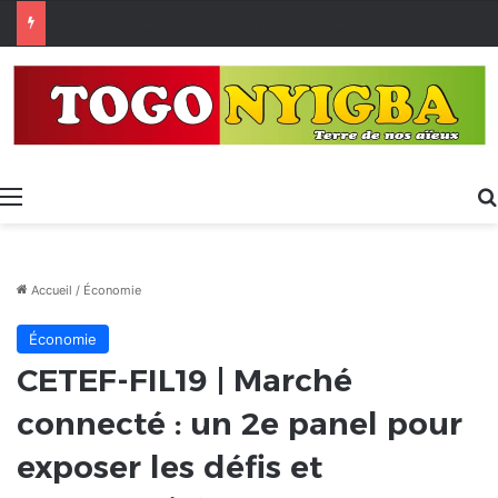
Made in Togo 2026 : un bilan positif qui prépare le terrain pour la Foire Internationale de Lomé
Menu
Accueil
/
Économie
Économie
CETEF-FIL19 | Marché
connecté : un 2e panel pour
exposer les défis et