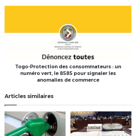
end
prochain
Togo-
Protection
des
consommateurs
:
un
numéro
vert,
le
8585
Togo-Protection des consommateurs : un
pour
numéro vert, le 8585 pour signaler les
signaler
anomalies de commerce
les
anomalies
Articles similaires
de
commerce