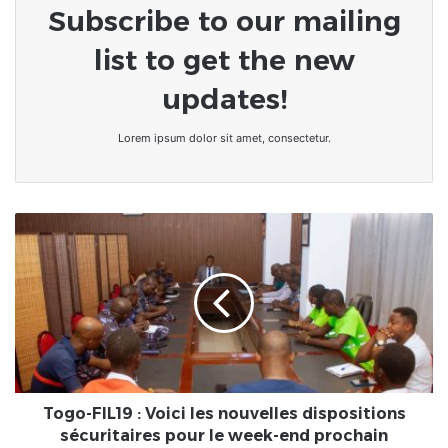
Subscribe to our mailing
list to get the new
updates!
Lorem ipsum dolor sit amet, consectetur.
Togo-
FIL19
:
Voici
les
nouvelles
dispositions
sécuritaires
pour
le
Togo-FIL19 : Voici les nouvelles dispositions
week-
sécuritaires pour le week-end prochain