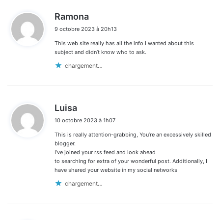
d
Ramona
i
9 octobre 2023 à 20h13
t
This web site really has all the info I wanted about this
:
subject and didn’t know who to ask.
chargement…
d
Luisa
i
10 octobre 2023 à 1h07
t
This is really attention-grabbing, You’re an excessively skilled
:
blogger.
I’ve joined your rss feed and look ahead
to searching for extra of your wonderful post. Additionally, I
have shared your website in my social networks
chargement…