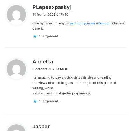
d
PLepeexpaskyj
i
14 février 2023 à 17h40
t
chlamydia azithromycin
azithromycin ear infection
zithromax
:
generic
chargement…
d
Annetta
i
6 octobre 2023 à 6h30
t
It’s amazing to pay a quick visit this site and reading
:
the views of all colleagues on the topic of this piece of
writing, while I
am also zealous of getting experience.
chargement…
d
Jasper
i