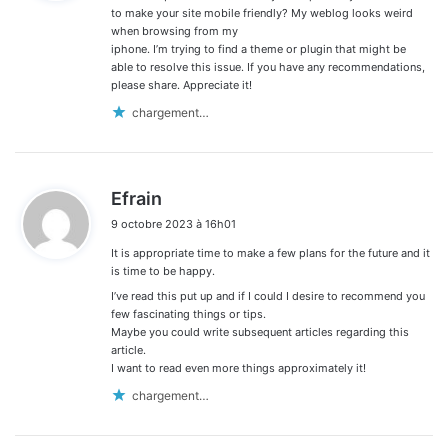
:
to make your site mobile friendly? My weblog looks weird
when browsing from my
iphone. I’m trying to find a theme or plugin that might be
able to resolve this issue. If you have any recommendations,
please share. Appreciate it!
chargement…
d
Efrain
i
9 octobre 2023 à 16h01
t
It is appropriate time to make a few plans for the future and it
:
is time to be happy.
I’ve read this put up and if I could I desire to recommend you
few fascinating things or tips.
Maybe you could write subsequent articles regarding this
article.
I want to read even more things approximately it!
chargement…