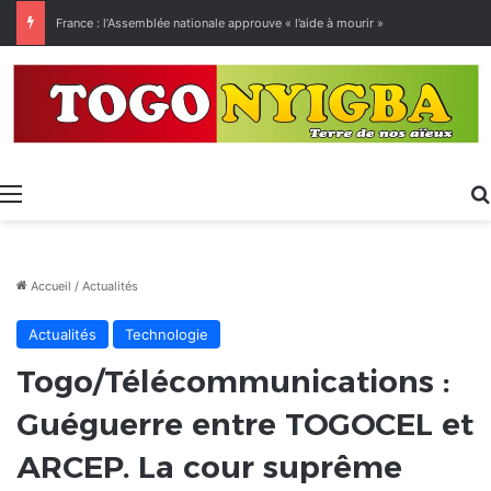
[LeCoupD’œil] Le chassé-croisé entre vacanciers de juillet et d’août a commencé.
Menu
Accueil
/
Actualités
Actualités
Technologie
Togo/Télécommunications :
Guéguerre entre TOGOCEL et
ARCEP. La cour suprême