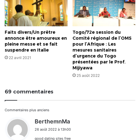
Faits divers/Un prêtre
Togo/72e session du
annonce être amoureux en
Comité régional de l’OMS
pleine messe et se fait
pour l’Afrique : Les
suspendre en Italie
mesures sanitaires
d’urgence du Togo
22 avril 2021
présentées par le Prof.
Mijiyawa
25 août 2022
69 commentaires
Navigation
Commentaires plus anciens
d
BerthemnMa
dans
i
26 août 2022 à 13h00
t
les
good dating sites free