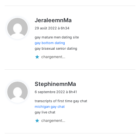
d
JeraleemnMa
i
29 août 2022 à 6h34
t
gay mature men dating site
:
gay bottom dating
gay bisexual senior dating
chargement…
d
StephinemnMa
i
6 septembre 2022 à 8h41
t
transcripts of first time gay chat
:
michigan gay chat
gay live chat
chargement…