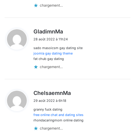
chargement…
d
GladimnMa
i
28 août 2022 à 11h24
t
sado masoicsm gay dating site
:
joomla gay dating theme
fat chub gay dating
chargement…
d
ChelsaemnMa
i
29 août 2022 à 6h18
t
granny fuck dating
:
free online chat and dating sites
rhondacaringmom online dating
chargement…