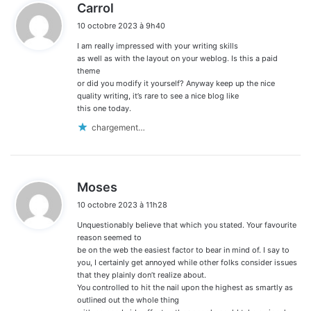
d
Carrol
i
10 octobre 2023 à 9h40
t
I am really impressed with your writing skills
:
as well as with the layout on your weblog. Is this a paid
theme
or did you modify it yourself? Anyway keep up the nice
quality writing, it’s rare to see a nice blog like
this one today.
chargement…
d
Moses
i
10 octobre 2023 à 11h28
t
Unquestionably believe that which you stated. Your favourite
:
reason seemed to
be on the web the easiest factor to bear in mind of. I say to
you, I certainly get annoyed while other folks consider issues
that they plainly don’t realize about.
You controlled to hit the nail upon the highest as smartly as
outlined out the whole thing