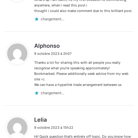
:
anywhere, when i read this post i
thought i could also make comment due to this brilliant post.
chargement…
d
Alphonso
i
9 octobre 2023 à 2h07
t
Thanks a lot for sharing this with all people you really
:
recognise what you’re speaking approximately!
Bookmarked. Please additionally seek advice from my web
site =).
We can have a hyperlink trade arrangement between us
chargement…
d
Lelia
i
9 octobre 2023 à 15h22
t
Hi! Quick question that’s entirely off topic. Do you know how