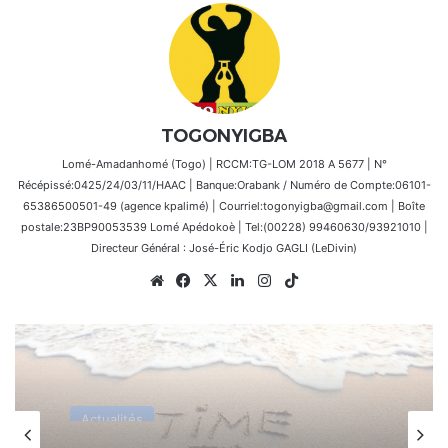
TOGONYIGBA
Lomé-Amadanhomé (Togo) | RCCM:TG-LOM 2018 A 5677 | N°
Récépissé:0425/24/03/11/HAAC | Banque:Orabank / Numéro de Compte:06101-
65386500501-49 (agence kpalimé) | Courriel:togonyigba@gmail.com | Boîte
postale:23BP90053539 Lomé Apédokoè | Tel:(00228) 99460630/93921010 |
Directeur Général : José-Éric Kodjo GAGLI (LeDivin)
Website
Facebook
X
Linkedin
Instagram
TikTok
Actualités