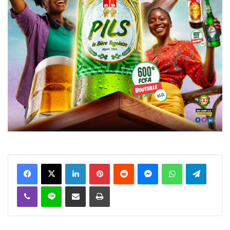
Facebook
X
Linkedin
Pinterest
Reddit
Messenger
WhatsApp
Telegra
Viber
Ligne
Partager par email
Imprimer