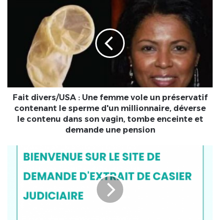
Fait
divers/USA
:
Une
femme
vole
un
préservatif
contenant
le
Fait divers/USA : Une femme vole un préservatif
sperme
contenant le sperme d'un millionnaire, déverse
d'un
le contenu dans son vagin, tombe enceinte et
millionnaire,
demande une pension
déverse
le
Togo
contenu
:
dans
Une
son
plateforme
vagin,
pour
tombe
l’obtention
enceinte
rapide
et