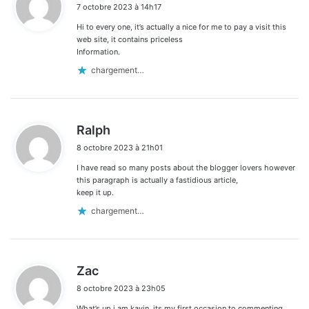
7 octobre 2023 à 14h17
t
Hi to every one, it’s actually a nice for me to pay a visit this
:
web site, it contains priceless
Information.
chargement…
d
Ralph
i
8 octobre 2023 à 21h01
t
I have read so many posts about the blogger lovers however
:
this paragraph is actually a fastidious article,
keep it up.
chargement…
d
Zac
i
8 octobre 2023 à 23h05
t
What’s up i am kavin, its my first occasion to commenting