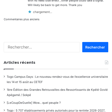
with no need side effect , other people could take a signal.
Will likely be back to get more. Thank you
chargement…
Navigation
Commentaires plus anciens
dans
les
Rechercher :
commentaires
Articles récents
Togo Campus Days : Le nouveau rendez-vous de l’excellence universitaire
les 14 et 15 août au CETEF
1ère Édition des Grandes Retrouvailles des Ressortissants de Kpélé Govié
Apégamé / Sokpé
[LeCoupDeGuelle] Wow… quel peuple ?
Togo : 5 707 établissements privés autorisés pour la rentrée 2026-2027,