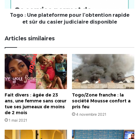
et
demande
sûr
une
du
Togo : Une plateforme pour l’obtention rapide
pension
casier
et sûr du casier judiciaire disponible
judiciaire
disponible
Articles similaires
Fait divers : âgée de 23
Togo/Zone franche : la
ans, une femme sans cœur
société Mousse confort a
tue ses jumeaux de moins
pris feu
de 2 mois
4 novembre 2021
1 mai 2021