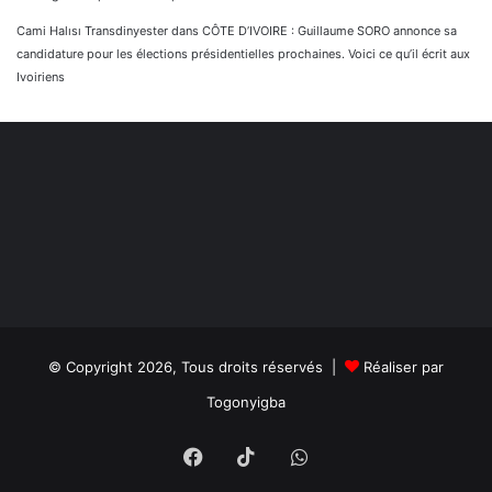
Cami Halısı Transdinyester
dans
CÔTE D’IVOIRE : Guillaume SORO annonce sa
candidature pour les élections présidentielles prochaines. Voici ce qu’il écrit aux
Ivoiriens
© Copyright 2026, Tous droits réservés |
Réaliser par
Togonyigba
Facebook
TikTok
WhatsApp