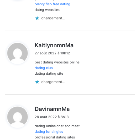
:
commentaires
plenty fish free dating
datng websites
chargement…
d
KaitlynnmnMa
i
27 août 2022 à 10h12
t
best dating websites online
:
dating club
dating dating site
chargement…
d
DavinamnMa
i
28 août 2022 à 8h13
t
dating online chat and meet
:
dating for singles
professional dating sites