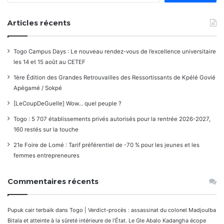
Articles récents
Togo Campus Days : Le nouveau rendez-vous de l’excellence universitaire
les 14 et 15 août au CETEF
1ère Édition des Grandes Retrouvailles des Ressortissants de Kpélé Govié
Apégamé / Sokpé
[LeCoupDeGuelle] Wow… quel peuple ?
Togo : 5 707 établissements privés autorisés pour la rentrée 2026-2027,
160 restés sur la touche
21e Foire de Lomé : Tarif préférentiel de -70 % pour les jeunes et les
femmes entrepreneures
Commentaires récents
Pupuk cair terbaik
dans
Togo | Verdict-procès : assassinat du colonel Madjoulba
Bitala et atteinte à la sûreté intérieure de l’État. Le Gle Abalo Kadangha écope