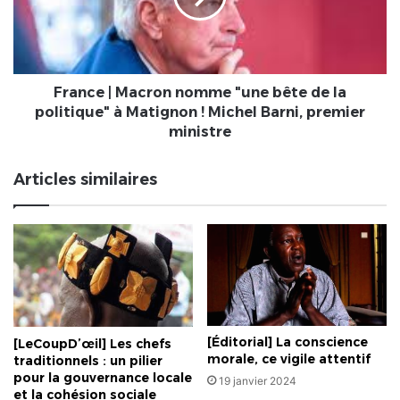
privés
bête
!
de
la
politique"
à
France | Macron nomme "une bête de la
Matignon
politique" à Matignon ! Michel Barni, premier
!
ministre
Michel
Barni,
Articles similaires
premier
ministre
[Éditorial] La conscience
[LeCoupD’œil] Les chefs
morale, ce vigile attentif
traditionnels : un pilier
pour la gouvernance locale
19 janvier 2024
et la cohésion sociale