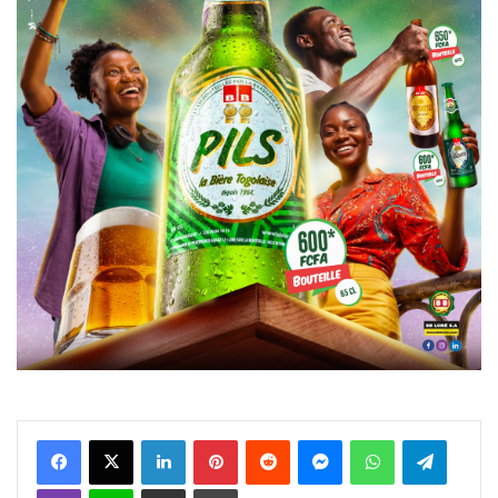
Facebook
X
Linkedin
Pinterest
Reddit
Messenger
WhatsApp
Telegra
Viber
Ligne
Partager par email
Imprimer