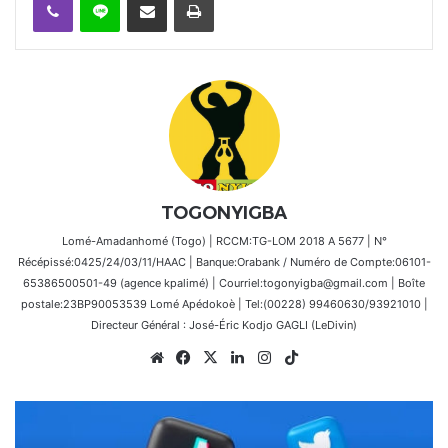
TOGONYIGBA
Lomé-Amadanhomé (Togo) | RCCM:TG-LOM 2018 A 5677 | N°
Récépissé:0425/24/03/11/HAAC | Banque:Orabank / Numéro de Compte:06101-
65386500501-49 (agence kpalimé) | Courriel:togonyigba@gmail.com | Boîte
postale:23BP90053539 Lomé Apédokoè | Tel:(00228) 99460630/93921010 |
Directeur Général : José-Éric Kodjo GAGLI (LeDivin)
Website
Facebook
X
Linkedin
Instagram
TikTok