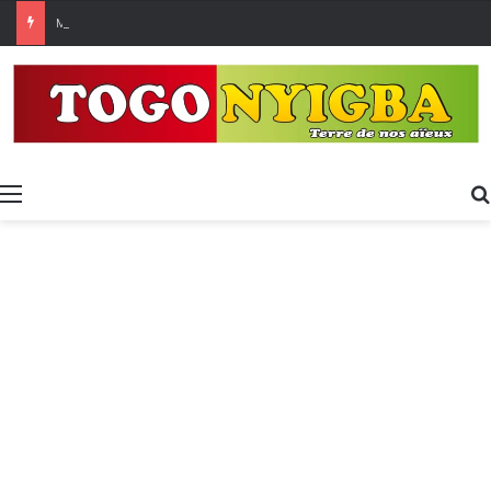
Made in Togo 2026 : un bilan positif qui prépare le terrain pour la Foire Internationale de Lomé
Menu