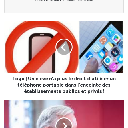
Togo
|
Un
élève
n'a
plus
le
droit
d'utiliser
un
Togo | Un élève n'a plus le droit d'utiliser un
téléphone
téléphone portable dans l'enceinte des
portable
établissements publics et privés !
dans
l'enceinte
France
des
|
établissements
Macron
publics
nomme
et
"une