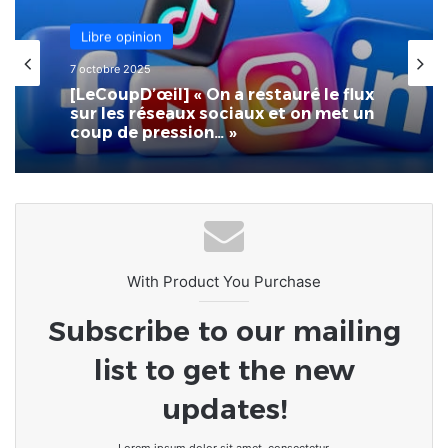
Libre opinion
7 octobre 2025
[LeCoupD’œil] « On a restauré le flux
sur les réseaux sociaux et on met un
coup de pression… »
With Product You Purchase
Subscribe to our mailing
list to get the new
updates!
Lorem ipsum dolor sit amet, consectetur.