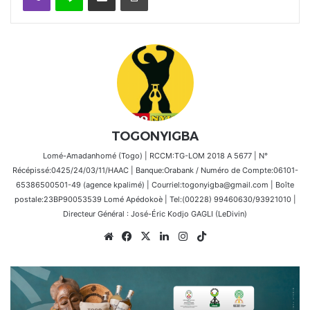
TOGONYIGBA
Lomé-Amadanhomé (Togo) | RCCM:TG-LOM 2018 A 5677 | N°
Récépissé:0425/24/03/11/HAAC | Banque:Orabank / Numéro de Compte:06101-
65386500501-49 (agence kpalimé) | Courriel:togonyigba@gmail.com | Boîte
postale:23BP90053539 Lomé Apédokoè | Tel:(00228) 99460630/93921010 |
Directeur Général : José-Éric Kodjo GAGLI (LeDivin)
Website
Facebook
X
Linkedin
Instagram
TikTok