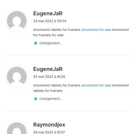
d
EugeneJaR
i
24 mai 2022 à 12h14
t
stromectol tablets for humans
stromectol for sale
stromectol
:
for humans for sale
chargement…
d
EugeneJaR
i
25 mai 2022 à 4h26
t
stromectol tablets for humans
stromectol for sale
stromectol
:
tablets for humans
chargement…
d
Raymondjex
i
26 mai 2022 à 0h37
t