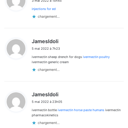
3 mai 2022 à 15h45
t
les
injections for ed
:
commentaires
chargement…
d
JamesIdoli
i
5 mai 2022 à 7h23
t
ivermectin sheep drench for dogs
ivermectin poultry
:
ivermectin generic cream
chargement…
d
JamesIdoli
i
5 mai 2022 à 23h05
t
ivermectin bottle
ivermectin horse paste humans
ivermectin
:
pharmacokinetics
chargement…