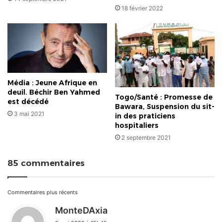
18 février 2022
Média : Jeune Afrique en
deuil. Béchir Ben Yahmed
Togo/Santé : Promesse de
est décédé
Bawara, Suspension du sit-
3 mai 2021
in des praticiens
hospitaliers
2 septembre 2021
85 commentaires
Navigation
Commentaires plus récents
d
MonteDAxia
dans
i