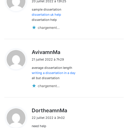
20 juillet 2022 à 13h25
t
sample dissertation
:
dissertation uk help
dissertation help
chargement…
d
AvivamnMa
i
21 juillet 2022 à 7h29
t
average dissertation length
:
writing a dissertation in a day
all but dissertation
chargement…
d
DortheamnMa
i
22 juillet 2022 à 3h02
t
need help