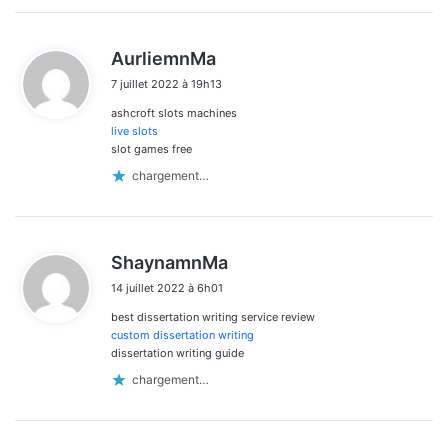
d
AurliemnMa
i
7 juillet 2022 à 19h13
t
ashcroft slots machines
:
live slots
slot games free
chargement…
d
ShaynamnMa
i
14 juillet 2022 à 6h01
t
best dissertation writing service review
:
custom dissertation writing
dissertation writing guide
chargement…