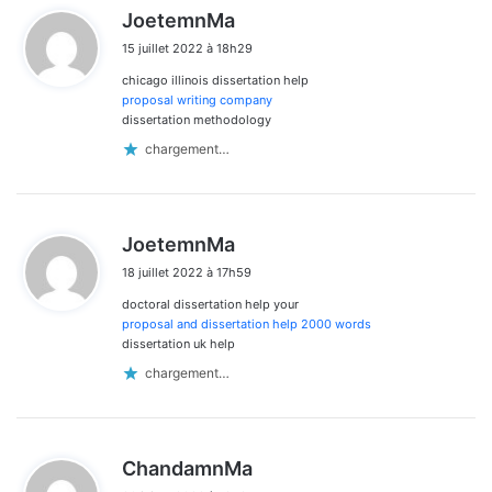
d
JoetemnMa
i
15 juillet 2022 à 18h29
t
chicago illinois dissertation help
:
proposal writing company
dissertation methodology
chargement…
d
JoetemnMa
i
18 juillet 2022 à 17h59
t
doctoral dissertation help your
:
proposal and dissertation help 2000 words
dissertation uk help
chargement…
d
ChandamnMa
i