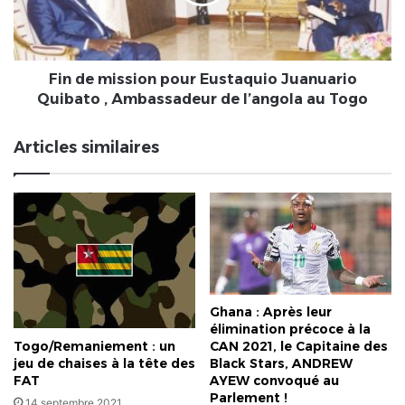
Juanuario
Quibato
,
Ambassadeur
de
Fin de mission pour Eustaquio Juanuario
l’angola
Quibato , Ambassadeur de l’angola au Togo
au
Togo
Articles similaires
Ghana : Après leur
élimination précoce à la
Togo/Remaniement : un
CAN 2021, le Capitaine des
jeu de chaises à la tête des
Black Stars, ANDREW
FAT
AYEW convoqué au
Parlement !
14 septembre 2021