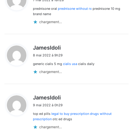
t
prednisone oral
prednisone without rx
prednisone 10 mg
:
brand name
chargement…
d
JamesIdoli
i
8 mai 2022 à 9h29
t
generic cialis 5 mg
cialis usa
cialis daily
:
chargement…
d
JamesIdoli
i
9 mai 2022 à 0h29
t
top ed pills
legal to buy prescription drugs without
:
prescription
otc ed drugs
chargement…