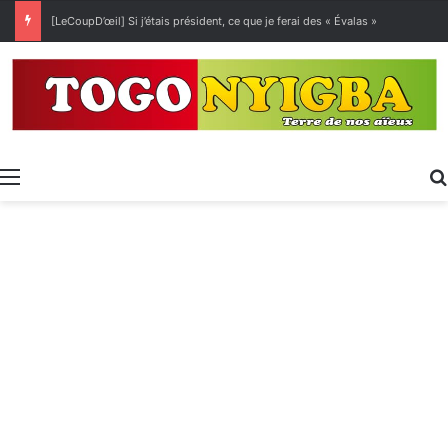
[LeCoupD’œil] Si j’étais président, ce que je ferai des « Évalas »
Menu