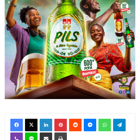
Facebook
X
Linkedin
Pinterest
Reddit
Messenger
WhatsApp
Telegra
Viber
Ligne
Partager par email
Imprimer