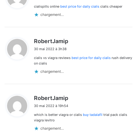
cialispills online
best price for daily cialis
cialis cheaper
:
chargement…
d
RobertJamip
i
30 mai 2022 à 3h38
t
cialis vs viagra reviews
best price for daily cialis
rush delivery
:
on cialis
chargement…
d
RobertJamip
i
30 mai 2022 à 19h54
t
which is better viagra or cialis
buy tadalafil
trial pack cialis
:
viagra levitro
chargement…