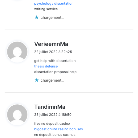
:
psychology dissertation
writing service
chargement…
d
VerieemnMa
i
22 juillet 2022 à 22h25
t
get help with dissertation
:
thesis defense
dissertation proposal help
chargement…
d
TandimnMa
i
25 juillet 2022 à 18h50
t
free no deposit casino
:
biggest online casino bonuses
no deposit bonus casinos