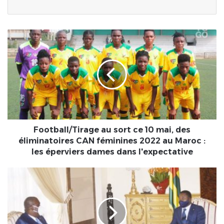
Football/Tirage
au
sort
ce
10
mai,
des
éliminatoires
CAN
féminines
Football/Tirage au sort ce 10 mai, des
2022
éliminatoires CAN féminines 2022 au Maroc :
au
les éperviers dames dans l'expectative
Maroc
:
Fin
les
de
éperviers
mission
dames
pour
dans
Eustaquio
l'expectative