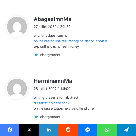
d
AbagaelmnMa
i
27 juillet 2022 à 20h59
t
cherry jackpot casino
:
online casino usa real money no deposit bonus
top online casino real money
chargement…
d
HerminamnMa
i
28 juillet 2022 à 14h00
t
writing dissertation abstract
:
dissertation handbook
online dissertation help veroffentlichen
chargement…
Facebook
X
Linkedin
Reddit
Messenger
WhatsApp
Telegram