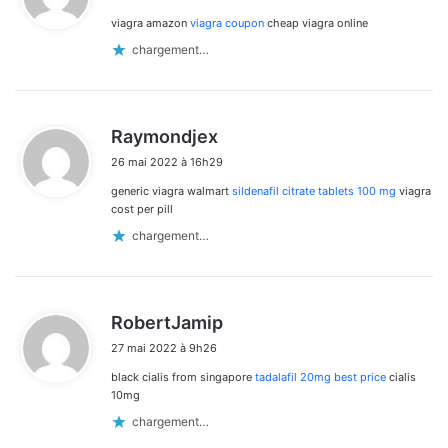
viagra amazon
viagra coupon
cheap viagra online
:
chargement…
d
Raymondjex
i
26 mai 2022 à 16h29
t
generic viagra walmart
sildenafil citrate tablets 100 mg
viagra
:
cost per pill
chargement…
d
RobertJamip
i
27 mai 2022 à 9h26
t
black cialis from singapore
tadalafil 20mg best price
cialis
:
10mg
chargement…