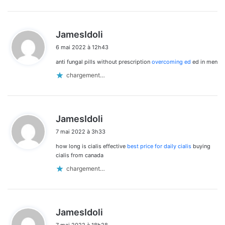
d
JamesIdoli
i
6 mai 2022 à 12h43
t
anti fungal pills without prescription
overcoming ed
ed in men
:
chargement…
d
JamesIdoli
i
7 mai 2022 à 3h33
t
how long is cialis effective
best price for daily cialis
buying
:
cialis from canada
chargement…
d
JamesIdoli
i
7 mai 2022 à 18h28