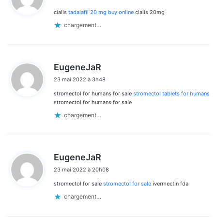
t
cialis
tadalafil 20 mg buy online
cialis 20mg
:
chargement…
d
EugeneJaR
i
23 mai 2022 à 3h48
t
stromectol for humans for sale
stromectol tablets for humans
:
stromectol for humans for sale
chargement…
d
EugeneJaR
i
23 mai 2022 à 20h08
t
stromectol for sale
stromectol for sale
ivermectin fda
:
chargement…