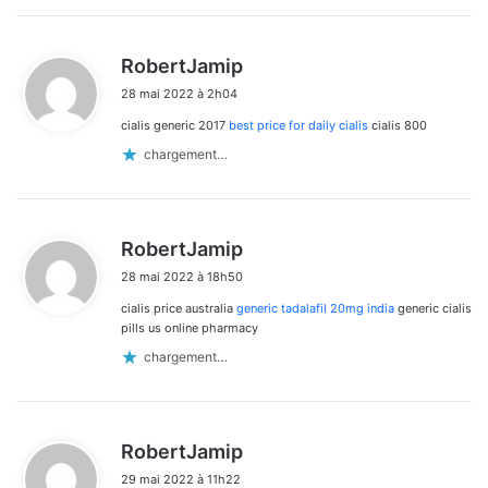
d
RobertJamip
i
28 mai 2022 à 2h04
t
cialis generic 2017
best price for daily cialis
cialis 800
:
chargement…
d
RobertJamip
i
28 mai 2022 à 18h50
t
cialis price australia
generic tadalafil 20mg india
generic cialis
:
pills us online pharmacy
chargement…
d
RobertJamip
i
29 mai 2022 à 11h22
t