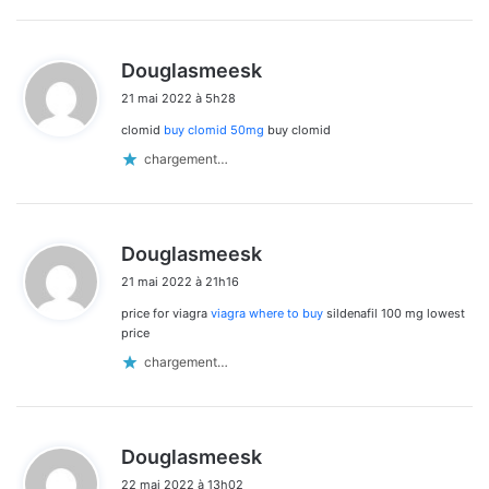
d
Douglasmeesk
i
21 mai 2022 à 5h28
t
clomid
buy clomid 50mg
buy clomid
:
chargement…
d
Douglasmeesk
i
21 mai 2022 à 21h16
t
price for viagra
viagra where to buy
sildenafil 100 mg lowest
:
price
chargement…
d
Douglasmeesk
i
22 mai 2022 à 13h02