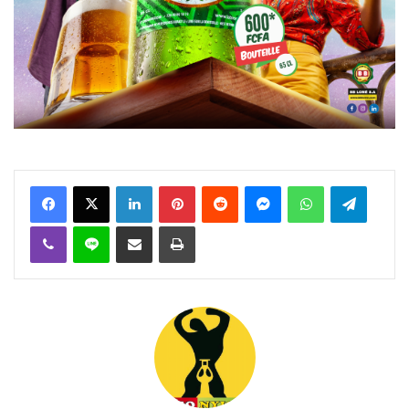
Facebook
X
Linkedin
Pinterest
Reddit
Messenger
WhatsApp
Telegra
Viber
Ligne
Partager par email
Imprimer