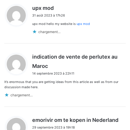
d
upx mod
i
31 août 2023 à 17h26
t
upx mod hello my website is
upx mod
:
chargement…
indication de vente de perlutex au
d
Maroc
i
14 septembre 2023 à 22h11
t
It’s enormous that you are getting ideas from this article as well as from our
:
discussion made here.
chargement…
d
emorivir om te kopen in Nederland
i
29 septembre 2023 à 19h18
t