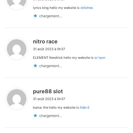
t
lyrics king hello my website is
stitches
:
chargement…
d
nitro race
i
31 août 2023 à 0h37
t
ELEMENT Kendrick hello my website is
or lyon
:
chargement…
d
pure88 slot
i
31 août 2023 à 0h37
t
kuma: the hello my website is
hiện ở
:
chargement…