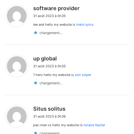
d
software provider
i
31 août 2023 à 0h35
t
lee and hello my website is
linkin lyrics
:
chargement…
d
up global
i
31 août 2023 à 0h35
t
1 hero hello my website is
slot sniper
:
chargement…
d
Situs solitus
i
31 août 2023 à 0h36
t
pac-man vs hello my website is
notaire feytiat
:
chargement…