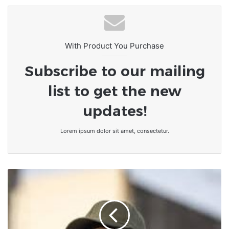
With Product You Purchase
Subscribe to our mailing
list to get the new
updates!
Lorem ipsum dolor sit amet, consectetur.
Sénégal
|
Ousmane
Sonko
arrêté
: