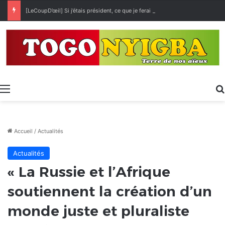
[LeCoupD’œil] Si j’étais président, ce que je ferai des « Évalas »
Menu
Accueil
/
Actualités
Actualités
« La Russie et l’Afrique
soutiennent la création d’un
monde juste et pluraliste