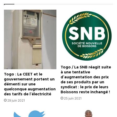
d'État.
L'UA
exige
le
rétablissement
d'ici
15
jours
de
«
l'autorité
constitutionnelle
Togo / La SNB réagit suite
»
à une tentative
Togo : La CEET et le
d’augmentation des prix
gouvernement portent un
de ses produits par un
démenti sur une
syndicat : le prix de leurs
quelconque augmentation
Boissons reste inchangé !
des tarifs de l’électricité
25 juin 2021
29 juin 2021