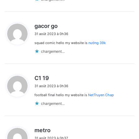
d
gacor go
i
31 août 2023 à 0h36
t
squad comic hello my website is
nướng 39k
:
chargement…
d
C1 19
i
31 août 2023 à 0h36
t
football final hello my website is
NetTruyen Chap
:
chargement…
d
metro
i
31 août 2023 à 0h37