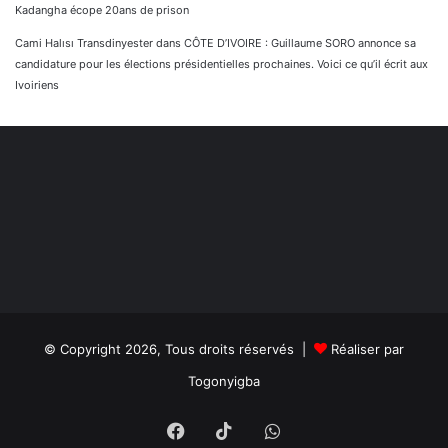
Kadangha écope 20ans de prison
Cami Halısı Transdinyester
dans
CÔTE D’IVOIRE : Guillaume SORO annonce sa
candidature pour les élections présidentielles prochaines. Voici ce qu’il écrit aux
Ivoiriens
© Copyright 2026, Tous droits réservés |
Réaliser par
Togonyigba
Facebook
TikTok
WhatsApp