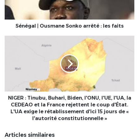
les
faits
Sénégal | Ousmane Sonko arrêté : les faits
NIGER
:
Tinubu,
Buhari,
Biden,
l'ONU,
l'UE,
l'UA,
la
CEDEAO
NIGER : Tinubu, Buhari, Biden, l'ONU, l'UE, l'UA, la
et
CEDEAO et la France rejettent le coup d'État.
la
L'UA exige le rétablissement d'ici 15 jours de «
France
l'autorité constitutionnelle »
rejettent
le
Articles similaires
coup