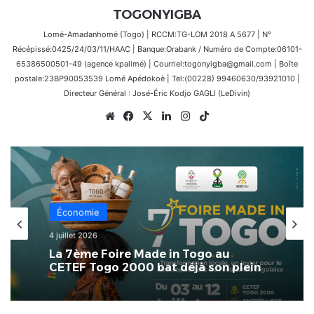
TOGONYIGBA
Lomé-Amadanhomé (Togo) | RCCM:TG-LOM 2018 A 5677 | N°
Récépissé:0425/24/03/11/HAAC | Banque:Orabank / Numéro de Compte:06101-
65386500501-49 (agence kpalimé) | Courriel:togonyigba@gmail.com | Boîte
postale:23BP90053539 Lomé Apédokoè | Tel:(00228) 99460630/93921010 |
Directeur Général : José-Éric Kodjo GAGLI (LeDivin)
Website
Facebook
X
Linkedin
Instagram
TikTok
Économie
4 juillet 2026
La 7ème Foire Made in Togo au
CETEF Togo 2000 bat déjà son plein