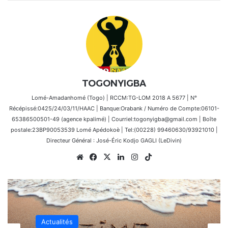
TOGONYIGBA
Lomé-Amadanhomé (Togo) | RCCM:TG-LOM 2018 A 5677 | N°
Récépissé:0425/24/03/11/HAAC | Banque:Orabank / Numéro de Compte:06101-
65386500501-49 (agence kpalimé) | Courriel:togonyigba@gmail.com | Boîte
postale:23BP90053539 Lomé Apédokoè | Tel:(00228) 99460630/93921010 |
Directeur Général : José-Éric Kodjo GAGLI (LeDivin)
Website
Facebook
X
Linkedin
Instagram
TikTok
Actualités