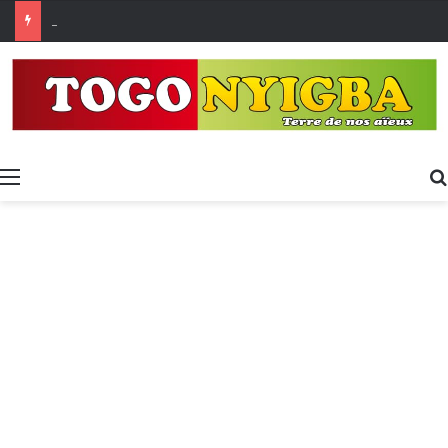
Made in Togo 2026 : un bilan positif qui prépare le terrain pour la Foire Internationale de Lomé
Menu