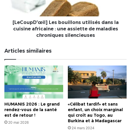
Marcelin
cuisine
Bossou.
africaine
Le
:
palmarès
une
[LeCoupD'œil] Les bouillons utilisés dans la
officiel
assiette
cuisine africaine : une assiette de maladies
de
chroniques silencieuses
maladies
chroniques
Articles similaires
silencieuses
HUMANIS 2026 : Le grand
«Célibat tardif» et sans
rendez-vous de la santé
enfant, un choix marginal
est de retour !
qui croît au Togo, au
Burkina et à Madagascar
20 mai 2026
24 mars 2024