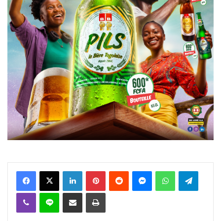
Facebook
X
Linkedin
Pinterest
Reddit
Messenger
WhatsApp
Telegra
Viber
Ligne
Partager par email
Imprimer