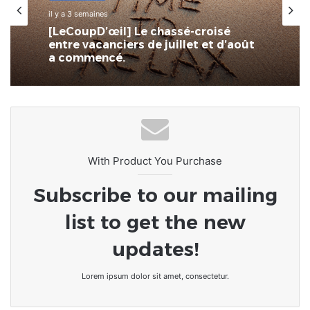
il y a 3 semaines
Actualités
[LeCoupD’œil] Le chassé-croisé
entre vacanciers de juillet et d’août
il y a 4 semaines
a commencé.
SPID : L’écosystème numérique
togolais à portée de main
With Product You Purchase
Subscribe to our mailing
list to get the new
updates!
Lorem ipsum dolor sit amet, consectetur.