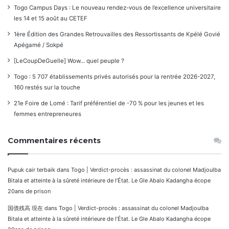
Togo Campus Days : Le nouveau rendez-vous de l’excellence universitaire
les 14 et 15 août au CETEF
1ère Édition des Grandes Retrouvailles des Ressortissants de Kpélé Govié
Apégamé / Sokpé
[LeCoupDeGuelle] Wow… quel peuple ?
Togo : 5 707 établissements privés autorisés pour la rentrée 2026-2027,
160 restés sur la touche
21e Foire de Lomé : Tarif préférentiel de -70 % pour les jeunes et les
femmes entrepreneures
Commentaires récents
Pupuk cair terbaik
dans
Togo | Verdict-procès : assassinat du colonel Madjoulba
Bitala et atteinte à la sûreté intérieure de l’État. Le Gle Abalo Kadangha écope
20ans de prison
国債残高 現在
dans
Togo | Verdict-procès : assassinat du colonel Madjoulba
Bitala et atteinte à la sûreté intérieure de l’État. Le Gle Abalo Kadangha écope