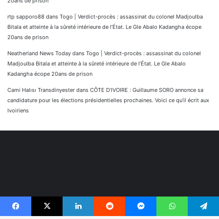
20ans de prison
rtp sapporo88
dans
Togo | Verdict-procès : assassinat du colonel Madjoulba
Bitala et atteinte à la sûreté intérieure de l’État. Le Gle Abalo Kadangha écope
20ans de prison
Neatherland News Today
dans
Togo | Verdict-procès : assassinat du colonel
Madjoulba Bitala et atteinte à la sûreté intérieure de l’État. Le Gle Abalo
Kadangha écope 20ans de prison
Cami Halısı Transdinyester
dans
CÔTE D’IVOIRE : Guillaume SORO annonce sa
candidature pour les élections présidentielles prochaines. Voici ce qu’il écrit aux
Ivoiriens
Facebook
X
Linkedin
Reddit
Messenger
WhatsApp
Telegram