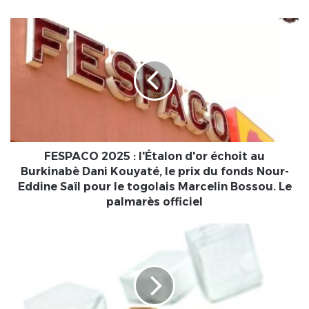
FESPACO
2025
:
l'Étalon
d'or
échoit
au
Burkinabè
Dani
Kouyaté,
FESPACO 2025 : l'Étalon d'or échoit au
le
Burkinabè Dani Kouyaté, le prix du fonds Nour-
prix
Eddine Saïl pour le togolais Marcelin Bossou. Le
du
palmarès officiel
fonds
Nour-
[LeCoupD'œil]
Eddine
Les
Saïl
bouillons
pour
utilisés
le
dans
togolais
la