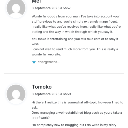
Mel
i
3 septembre 2023 à 5h57
t
Wonderful goods from you, man. I’ve take into account your
:
stuff previous to and you’re simply extremely magnificent.
I really like what you’ve received here, really like what you’re
stating and the way in which through which you say it.
You make it entertaining and you still take care of to stay it
wise.
I can not wait to read much more from you. This is really a
wonderful web site.
chargement…
d
Tomoko
i
3 septembre 2023 à 6h59
t
Hi there! I realize this is somewhat off-topic however I had to
:
ask.
Does managing a well-established blog such as yours take a
lot of work?
I’m completely new to blogging but I do write in my diary