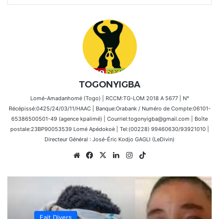
TOGONYIGBA
Lomé-Amadanhomé (Togo) | RCCM:TG-LOM 2018 A 5677 | N°
Récépissé:0425/24/03/11/HAAC | Banque:Orabank / Numéro de Compte:06101-
65386500501-49 (agence kpalimé) | Courriel:togonyigba@gmail.com | Boîte
postale:23BP90053539 Lomé Apédokoè | Tel:(00228) 99460630/93921010 |
Directeur Général : José-Éric Kodjo GAGLI (LeDivin)
Website
Facebook
X
Linkedin
Instagram
TikTok
Fait Divers