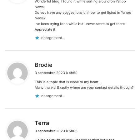
Wonderful blog! I found it while surfing around on Yahoo
:
News.
Do you have any suggestions on how to get listed in Yahoo
News?
I’ve been trying for a while but I never seem to get there!
Appreciate it
chargement…
d
Brodie
i
3 septembre 2023 à 4h59
t
This is a topic that is close to my heart…
:
Many thanks! Exactly where are your contact details though?
chargement…
d
Terra
i
3 septembre 2023 à 5h03
t
I loved as much as you’ll receive carried out right