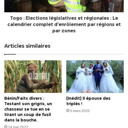
Le
calendrier
complet
Togo : Elections législatives et régionales : Le
d'enrôlement
calendrier complet d'enrôlement par régions et
par
par zones
régions
et
Articles similaires
par
zones
Bénin/Faits divers :
[Inédit] Il épouse des
Testant son grigris, un
triplés !
chasseur se tue en se
5 mars 2022
tirant un coup de fusil
dans la bouche.
24 mai 2022