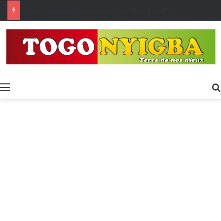
[LeCoupD’œil] Le chassé-croisé entre vacanciers de juillet et d’août a commencé.
Menu