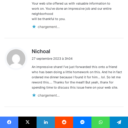
Your web site offered us with valuable information to
work on. You’ve done an impressive job and our entire
neighborhood
will be thankful to you.
chargement…
d
Nichoal
i
27 septembre 2023 à 3h04
t
An impressive share! I’ve just forwarded this onto a friend
:
who has been doing a little homework on this. And he in fact
ordered me dinner because I found it for him… lol. So let me
reword this…. Thanks for the meal!! But yeah, thanx for
spending time to discuss this issue here on your web site.
chargement…
d
토토사이트 쿠폰
i
30 septembre 2023 à 19h59
Facebook
X
Linkedin
Reddit
Messenger
WhatsApp
Telegram