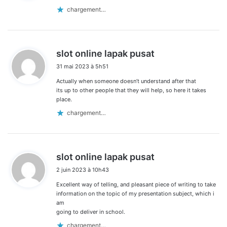
:
chargement…
d
slot online lapak pusat
i
31 mai 2023 à 5h51
t
Actually when someone doesn’t understand after that
:
its up to other people that they will help, so here it takes
place.
chargement…
d
slot online lapak pusat
i
2 juin 2023 à 10h43
t
Excellent way of telling, and pleasant piece of writing to take
:
information on the topic of my presentation subject, which i
am
going to deliver in school.
chargement…