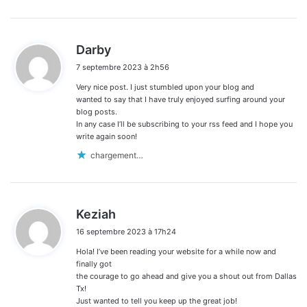
d
Darby
i
7 septembre 2023 à 2h56
t
Very nice post. I just stumbled upon your blog and
:
wanted to say that I have truly enjoyed surfing around your
blog posts.
In any case I’ll be subscribing to your rss feed and I hope you
write again soon!
chargement…
d
Keziah
i
16 septembre 2023 à 17h24
t
Hola! I’ve been reading your website for a while now and
:
finally got
the courage to go ahead and give you a shout out from Dallas
Tx!
Just wanted to tell you keep up the great job!