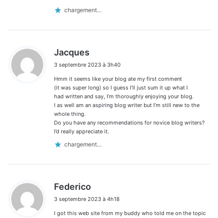
chargement…
d
Jacques
i
3 septembre 2023 à 3h40
t
Hmm it seems like your blog ate my first comment
:
(it was super long) so I guess I’ll just sum it up what I
had written and say, I’m thoroughly enjoying your blog.
I as well am an aspiring blog writer but I’m still new to the
whole thing.
Do you have any recommendations for novice blog writers?
I’d really appreciate it.
chargement…
d
Federico
i
3 septembre 2023 à 4h18
t
I got this web site from my buddy who told me on the topic