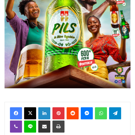
Facebook
X
Linkedin
Pinterest
Reddit
Messenger
WhatsApp
Telegra
Viber
Ligne
Partager par email
Imprimer