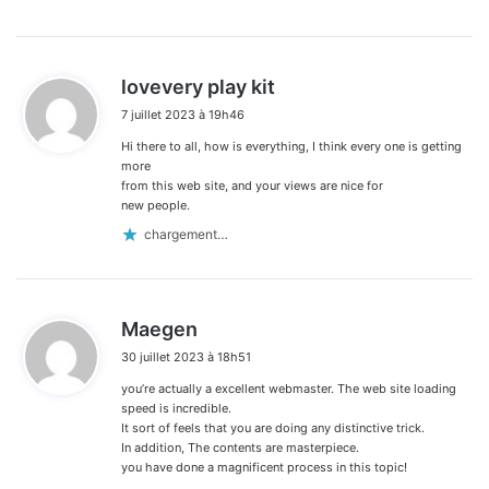
d
lovevery play kit
i
7 juillet 2023 à 19h46
t
Hi there to all, how is everything, I think every one is getting
:
more
from this web site, and your views are nice for
new people.
chargement…
d
Maegen
i
30 juillet 2023 à 18h51
t
you’re actually a excellent webmaster. The web site loading
:
speed is incredible.
It sort of feels that you are doing any distinctive trick.
In addition, The contents are masterpiece.
you have done a magnificent process in this topic!