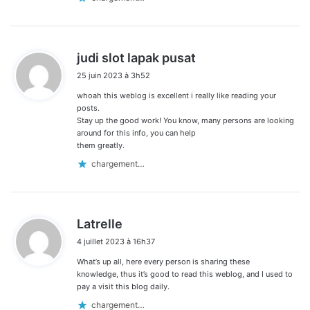
d
judi slot lapak pusat
i
25 juin 2023 à 3h52
t
whoah this weblog is excellent i really like reading your
:
posts.
Stay up the good work! You know, many persons are looking
around for this info, you can help
them greatly.
chargement…
d
Latrelle
i
4 juillet 2023 à 16h37
t
What’s up all, here every person is sharing these
:
knowledge, thus it’s good to read this weblog, and I used to
pay a visit this blog daily.
chargement…