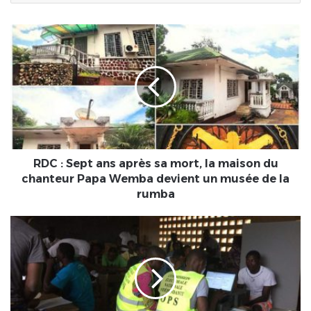
RDC
:
Sept
ans
après
sa
mort,
la
maison
du
RDC : Sept ans après sa mort, la maison du
chanteur
chanteur Papa Wemba devient un musée de la
Papa
rumba
Wemba
devient
Togo
un
:
musée
Elections
de
législatives
la
et
rumba
régionales
: