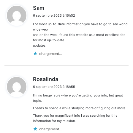
d
Sam
i
6 septembre 2023 à 16h52
t
For most up-to-date information you have to go to see world
:
wide web
and on the web I found this website as a most excellent site
for most up-to-date
updates.
chargement…
d
Rosalinda
i
6 septembre 2023 à 18h55
t
I’m no longer sure where you’re getting your info, but great
:
topic.
I needs to spend a while studying more or figuring out more.
Thank you for magnificent info I was searching for this
information for my mission.
chargement…