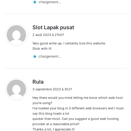
chargement…
d
Slot Lapak pusat
i
2 août 2023 à 21h07
t
Very good write-up. I certainly love this website.
:
Stick with it!
chargement…
d
Rula
i
3 septembre 2023 à 3h21
t
Hey there would you mind letting me know which web host
:
you’re using?
I’ve loaded your blog in 3 different web browsers and I must
say this blog loads a lot
quicker then most. Can you suggest a good web hosting
provider at a reasonable price?
Thanks a lot, I appreciate it!