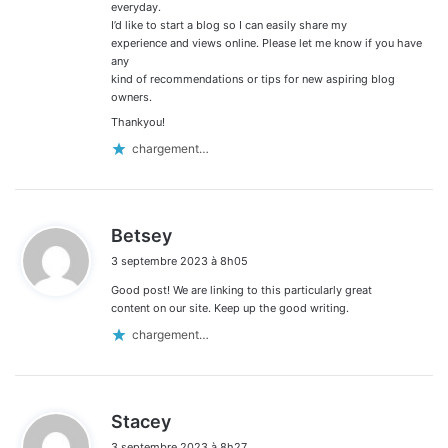
everyday.
I’d like to start a blog so I can easily share my
experience and views online. Please let me know if you have
any
kind of recommendations or tips for new aspiring blog
owners.
Thankyou!
chargement…
d
Betsey
i
3 septembre 2023 à 8h05
t
Good post! We are linking to this particularly great
:
content on our site. Keep up the good writing.
chargement…
d
Stacey
i
3 septembre 2023 à 8h27