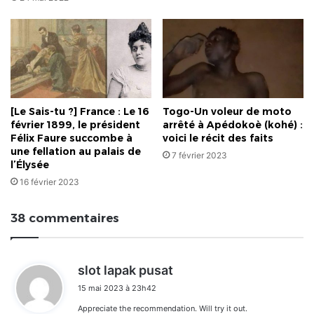
[Le Sais-tu ?] France : Le 16
Togo-Un voleur de moto
février 1899, le président
arrêté à Apédokoè (kohé) :
Félix Faure succombe à
voici le récit des faits
une fellation au palais de
7 février 2023
l’Élysée
16 février 2023
38 commentaires
d
slot lapak pusat
i
15 mai 2023 à 23h42
t
Appreciate the recommendation. Will try it out.