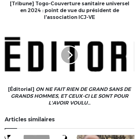
de
[Tribune] Togo-Couverture sanitaire universel
vue
en 2024 : point de vue du président de
du
l'association ICJ-VE
président
de
[Éditorial]
l'association
ON
ICJ-
NE
VE
FAIT
RIEN
DE
GRAND
SANS
DE
GRANDS
[Éditorial]
ON NE FAIT RIEN DE GRAND SANS DE
HOMMES,
GRANDS HOMMES, ET CEUX-CI LE SONT POUR
ET
L'AVOIR VOULU
…
CEUX-
CI
Articles similaires
LE
SONT
POUR