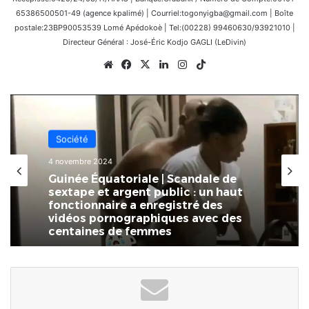
65386500501-49 (agence kpalimé) | Courriel:togonyigba@gmail.com | Boîte
postale:23BP90053539 Lomé Apédokoè | Tel:(00228) 99460630/93921010 |
Directeur Général : José-Éric Kodjo GAGLI (LeDivin)
Website
Facebook
X
Linkedin
Instagram
TikTok
Société
4 novembre 2024
Guinée Équatoriale | Scandale de
sextape et argent public : un haut
fonctionnaire a enregistré des
vidéos pornographiques avec des
centaines de femmes