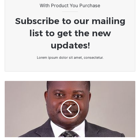
With Product You Purchase
Subscribe to our mailing
list to get the new
updates!
Lorem ipsum dolor sit amet, consectetur.
[Tribune]
Togo-
Couverture
sanitaire
universel
en
2024
:
point