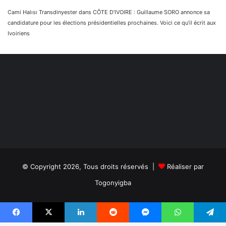
Cami Halısı Transdinyester
dans
CÔTE D’IVOIRE : Guillaume SORO annonce sa
candidature pour les élections présidentielles prochaines. Voici ce qu’il écrit aux
Ivoiriens
© Copyright 2026, Tous droits réservés |
Réaliser par
Togonyigba
Facebook
TikTok
WhatsApp
Facebook
X
Linkedin
Reddit
Messenger
WhatsApp
Telegram