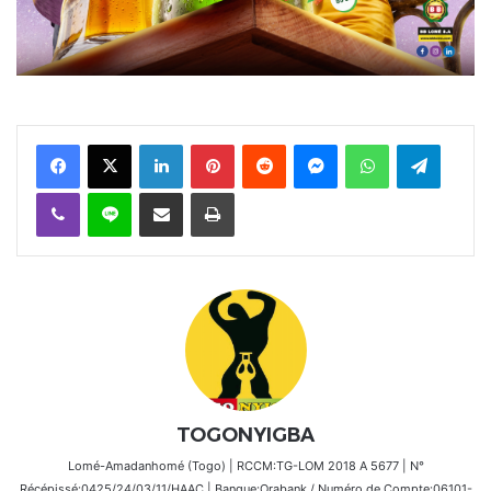
Facebook
X
Linkedin
Pinterest
Reddit
Messenger
WhatsApp
Telegra
Viber
Ligne
Partager par email
Imprimer
TOGONYIGBA
Lomé-Amadanhomé (Togo) | RCCM:TG-LOM 2018 A 5677 | N°
Récépissé:0425/24/03/11/HAAC | Banque:Orabank / Numéro de Compte:06101-