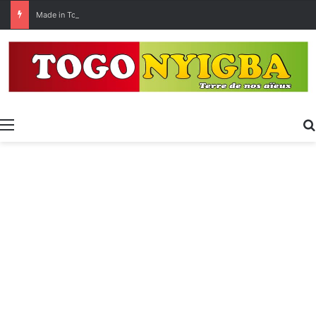
Made in Togo 2026 : un bilan positif qui prépare le terrain pour la Foire Internationale de Lomé
Menu