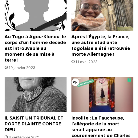
L'AVOIR
VOULU
…
Au Togo à Agou-Klonou, le
Après l’Égypte, la France,
corps d’un homme décédé
une autre étudiante
est introuvable au
togolaise a été retrouvée
moment de sa mise à
morte Allemagne !
terre !
11 avril 2023
19 janvier 2023
IL SAISIT UN TRIBUNAL ET
Insolite : La Faucheuse,
PORTE PLAINTE CONTRE
l’allégorie de la mort
DIEU…
serait apparue au
couronnement de Charles
4 septembre 2021