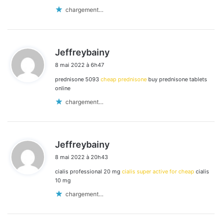
chargement…
d
Jeffreybainy
i
8 mai 2022 à 6h47
t
prednisone 5093
cheap prednisone
buy prednisone tablets
:
online
chargement…
d
Jeffreybainy
i
8 mai 2022 à 20h43
t
cialis professional 20 mg
cialis super active for cheap
cialis
:
10 mg
chargement…