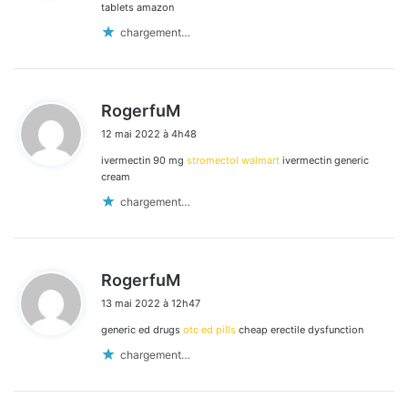
:
tablets amazon
chargement…
d
RogerfuM
i
12 mai 2022 à 4h48
t
ivermectin 90 mg
stromectol walmart
ivermectin generic
:
cream
chargement…
d
RogerfuM
i
13 mai 2022 à 12h47
t
generic ed drugs
otc ed pills
cheap erectile dysfunction
:
chargement…