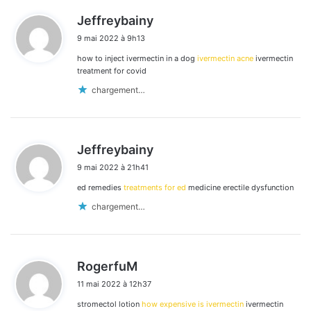
d
Jeffreybainy
i
9 mai 2022 à 9h13
t
how to inject ivermectin in a dog
ivermectin acne
ivermectin
:
treatment for covid
chargement…
d
Jeffreybainy
i
9 mai 2022 à 21h41
t
ed remedies
treatments for ed
medicine erectile dysfunction
:
chargement…
d
RogerfuM
i
11 mai 2022 à 12h37
t
stromectol lotion
how expensive is ivermectin
ivermectin