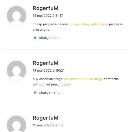
d
RogerfuM
i
14 mai 2022 à 3h17
t
cheap propecia generic
propecia buy without per
propecia
:
prescription
chargement…
d
RogerfuM
i
14 mai 2022 à 19h21
t
buy canadian drugs
non prescription ed drugs
comfortis
:
without vet prescription
chargement…
d
RogerfuM
i
15 mai 2022 à 8h52
t