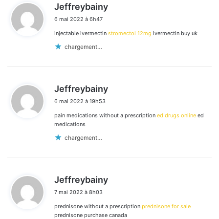
d
Jeffreybainy
i
6 mai 2022 à 6h47
t
injectable ivermectin
stromectol 12mg
ivermectin buy uk
:
chargement…
d
Jeffreybainy
i
6 mai 2022 à 19h53
t
pain medications without a prescription
ed drugs online
ed
:
medications
chargement…
d
Jeffreybainy
i
7 mai 2022 à 8h03
t
prednisone without a prescription
prednisone for sale
:
prednisone purchase canada