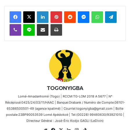
Facebook
X
Linkedin
Pinterest
Reddit
Messenger
WhatsApp
Telegra
Viber
Ligne
Partager par email
Imprimer
TOGONYIGBA
Lomé-Amadanhomé (Togo) | RCCM:TG-LOM 2018 A 5677 | N°
Récépissé:0425/24/03/11/HAAC | Banque:Orabank / Numéro de Compte:06101-
65386500501-49 (agence kpalimé) | Courriel:togonyigba@gmail.com | Boîte
postale:23BP90053539 Lomé Apédokoè | Tel:(00228) 99460630/93921010 |
Directeur Général : José-Éric Kodjo GAGLI (LeDivin)
Website
Facebook
X
Linkedin
Instagram
TikTok