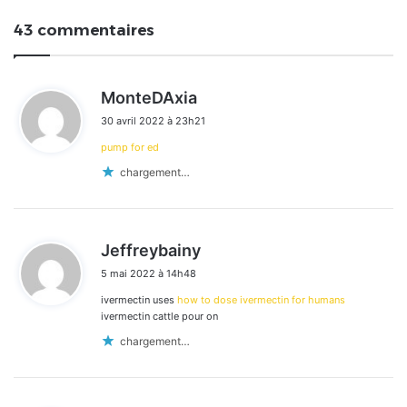
43 commentaires
d
MonteDAxia
i
30 avril 2022 à 23h21
t
pump for ed
:
chargement…
d
Jeffreybainy
i
5 mai 2022 à 14h48
t
ivermectin uses
how to dose ivermectin for humans
:
ivermectin cattle pour on
chargement…