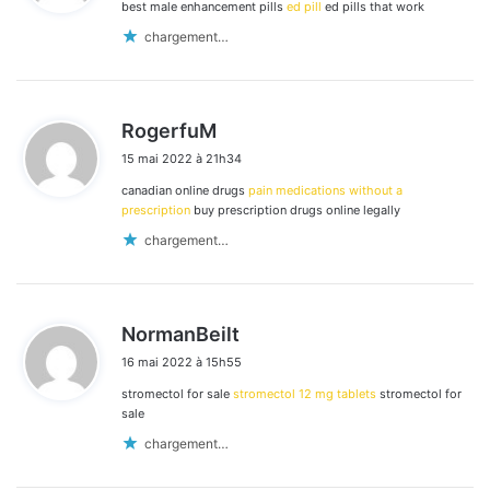
best male enhancement pills
ed pill
ed pills that work
:
chargement…
d
RogerfuM
i
15 mai 2022 à 21h34
t
canadian online drugs
pain medications without a
:
prescription
buy prescription drugs online legally
chargement…
d
NormanBeilt
i
16 mai 2022 à 15h55
t
stromectol for sale
stromectol 12 mg tablets
stromectol for
:
sale
chargement…