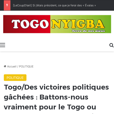
[LeCoupD’œil] Si j’étais président, ce que je ferai des « Évalas »
Menu
Accueil
/
POLITIQUE
POLITIQUE
Togo/Des victoires politiques
gâchées : Battons-nous
vraiment pour le Togo ou