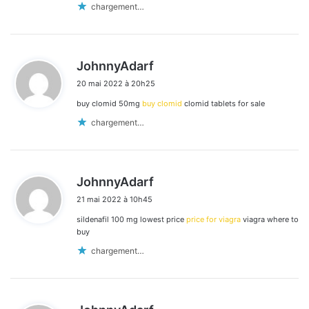
chargement…
d
JohnnyAdarf
i
20 mai 2022 à 20h25
t
buy clomid 50mg
buy clomid
clomid tablets for sale
:
chargement…
d
JohnnyAdarf
i
21 mai 2022 à 10h45
t
sildenafil 100 mg lowest price
price for viagra
viagra where to
:
buy
chargement…
d