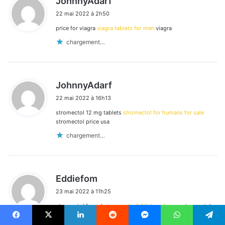
JohnnyAdarf
i
22 mai 2022 à 2h50
t
price for viagra
viagra tablets for men
viagra
:
chargement…
d
JohnnyAdarf
i
22 mai 2022 à 16h13
t
stromectol 12 mg tablets
stromectol for humans for sale
:
stromectol price usa
chargement…
d
Eddiefom
i
23 mai 2022 à 11h25
t
stromectol for sale
ivermectin 0.5% brand name
stromectol
:
demodex
Facebook
X
Linkedin
Reddit
Messenger
WhatsApp
Telegram