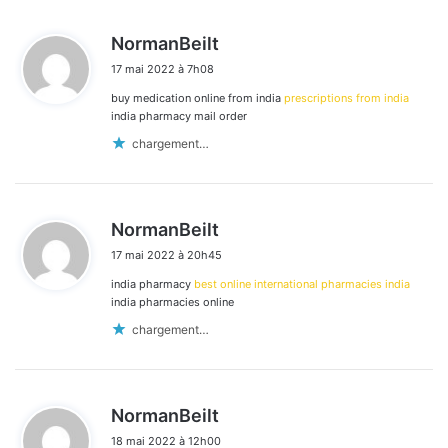
d
NormanBeilt
i
17 mai 2022 à 7h08
t
buy medication online from india
prescriptions from india
:
india pharmacy mail order
chargement…
d
NormanBeilt
i
17 mai 2022 à 20h45
t
india pharmacy
best online international pharmacies india
:
india pharmacies online
chargement…
d
NormanBeilt
i
18 mai 2022 à 12h00
t