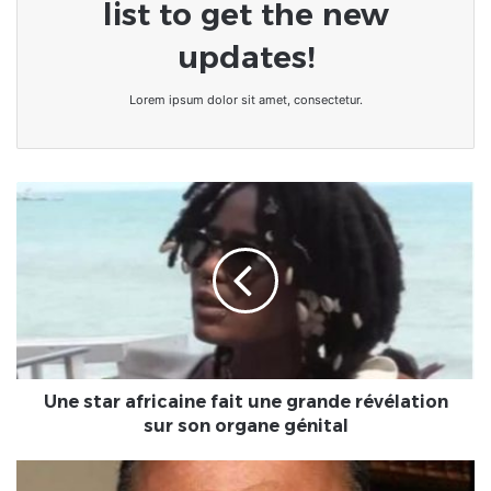
list to get the new
updates!
Lorem ipsum dolor sit amet, consectetur.
Une
star
africaine
fait
une
grande
révélation
sur
son
organe
Une star africaine fait une grande révélation
génital
sur son organe génital
Niger/