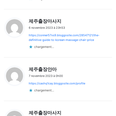
d
제주출장마사지
i
6 novembre 2023 à 23h53
t
https://conner57vs9.bloggosite.com/28547121/the-
:
definitive-guide-to-korean-massage-chair-price
chargement…
d
제주출장안마
i
7 novembre 2023 à 0h00
t
https://cashq1cay.bloggosite.com/profile
:
chargement…
d
제주출장마사지
i