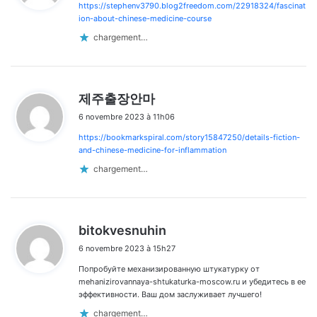
https://stephenv3790.blog2freedom.com/22918324/fascinat
:
ion-about-chinese-medicine-course
chargement…
d
제주출장안마
i
6 novembre 2023 à 11h06
t
https://bookmarkspiral.com/story15847250/details-fiction-
:
and-chinese-medicine-for-inflammation
chargement…
d
bitokvesnuhin
i
6 novembre 2023 à 15h27
t
Попробуйте механизированную штукатурку от
:
mehanizirovannaya-shtukaturka-moscow.ru и убедитесь в ее
эффективности. Ваш дом заслуживает лучшего!
chargement…