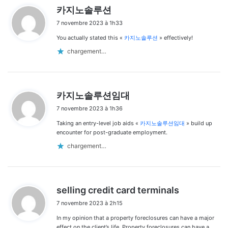
d
카지노솔루션
i
7 novembre 2023 à 1h33
t
You actually stated this «
카지노솔루션
» effectively!
:
chargement…
d
카지노솔루션임대
i
7 novembre 2023 à 1h36
t
Taking an entry-level job aids «
카지노솔루션임대
» build up
:
encounter for post-graduate employment.
chargement…
d
selling credit card terminals
i
7 novembre 2023 à 2h15
t
In my opinion that a property foreclosures can have a major
:
effect on the client’s life. Property foreclosures can have a