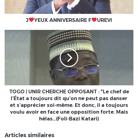
J
YEUX ANNIVERSAIRE F
UREVI
TOGO
|
UNIR
CHERCHE
OPPOSANT
:
"Le
chef
de
l’État
TOGO | UNIR CHERCHE OPPOSANT : "Le chef de
a
l’État a toujours dit qu’on ne peut pas danser
toujours
et s’apprécier soi-même. Et donc, il a toujours
dit
voulu avoir en face une opposition forte. Mais
qu’on
hélas…(Foli-Bazi Katari)
ne
peut
Articles similaires
pas