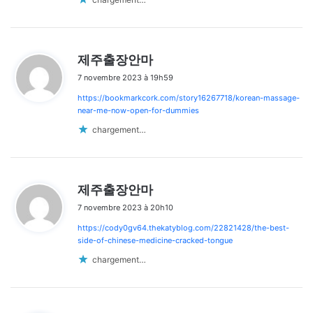
d
제주출장안마
i
7 novembre 2023 à 19h59
t
https://bookmarkcork.com/story16267718/korean-massage-
:
near-me-now-open-for-dummies
chargement…
d
제주출장안마
i
7 novembre 2023 à 20h10
t
https://cody0gv64.thekatyblog.com/22821428/the-best-
:
side-of-chinese-medicine-cracked-tongue
chargement…