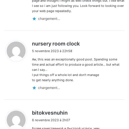
page and thought I might as well check things out. I like what
I see so i am just following you. Look forward to looking over
your web page repeatedly.
chargement…
d
nursery room clock
i
5 novembre 2023 à 22h58
t
Aw, this was an exceptionally good post. Spending some
:
time and actual effort to produce a good article… but what
can I say…
I put things off a whole lot and don’t manage
to get nearly anything done.
chargement…
d
bitokvesnuhin
i
6 novembre 2023 à 2h07
t
Более качественной и быстрой услуги, чем