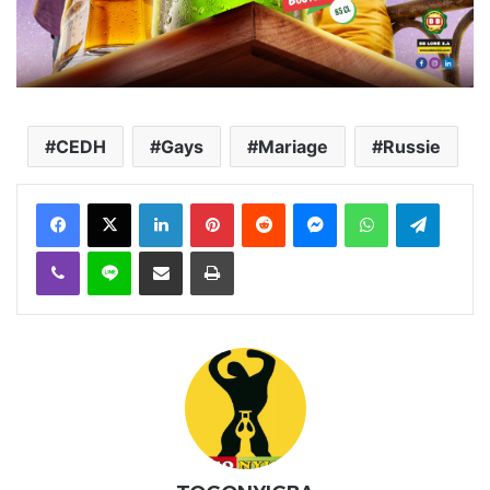
CEDH
Gays
Mariage
Russie
Facebook
X
Linkedin
Pinterest
Reddit
Messenger
WhatsApp
Telegra
Viber
Ligne
Partager par email
Imprimer