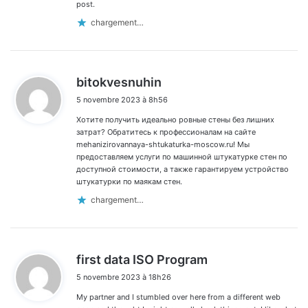
post.
chargement…
d
bitokvesnuhin
i
5 novembre 2023 à 8h56
t
Хотите получить идеально ровные стены без лишних
:
затрат? Обратитесь к профессионалам на сайте
mehanizirovannaya-shtukaturka-moscow.ru! Мы
предоставляем услуги по машинной штукатурке стен по
доступной стоимости, а также гарантируем устройство
штукатурки по маякам стен.
chargement…
d
first data ISO Program
i
5 novembre 2023 à 18h26
t
My partner and I stumbled over here from a different web
: