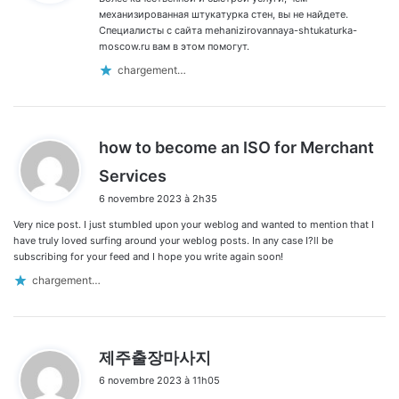
:
механизированная штукатурка стен, вы не найдете.
Специалисты с сайта mehanizirovannaya-shtukaturka-
moscow.ru вам в этом помогут.
chargement…
how to become an ISO for Merchant
d
Services
i
6 novembre 2023 à 2h35
t
Very nice post. I just stumbled upon your weblog and wanted to mention that I
:
have truly loved surfing around your weblog posts. In any case I?ll be
subscribing for your feed and I hope you write again soon!
chargement…
d
제주출장마사지
i
6 novembre 2023 à 11h05
t