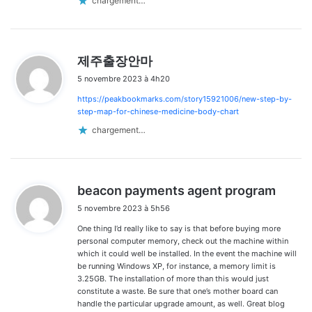
chargement…
d
제주출장안마
i
5 novembre 2023 à 4h20
t
https://peakbookmarks.com/story15921006/new-step-by-
:
step-map-for-chinese-medicine-body-chart
chargement…
d
beacon payments agent program
i
5 novembre 2023 à 5h56
t
One thing I’d really like to say is that before buying more
:
personal computer memory, check out the machine within
which it could well be installed. In the event the machine will
be running Windows XP, for instance, a memory limit is
3.25GB. The installation of more than this would just
constitute a waste. Be sure that one’s mother board can
handle the particular upgrade amount, as well. Great blog