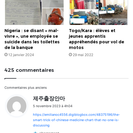
Katari)
Nigeria : se disant « mal-
Togo/Kara : élèves et
vivre », une employée se
jeunes apprentis
suicide dans les toilettes
appréhendés pour vol de
de la banque
motos
12 janvier 2024
29 mai 2022
425 commentaires
Navigation
Commentaires plus anciens
d
제주출장안마
dans
i
5 novembre 2023 à 4h04
t
les
https://emilianoc4556.digiblogbox.com/48375196/the-
:
commentaires
smart-trick-of-chinese-medicine-chart-that-no-one-is-
discussing