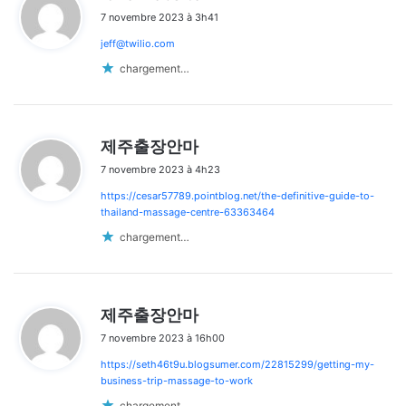
i
7 novembre 2023 à 3h41
t
jeff@twilio.com
:
chargement…
d
제주출장안마
i
7 novembre 2023 à 4h23
t
https://cesar57789.pointblog.net/the-definitive-guide-to-
:
thailand-massage-centre-63363464
chargement…
d
제주출장안마
i
7 novembre 2023 à 16h00
t
https://seth46t9u.blogsumer.com/22815299/getting-my-
:
business-trip-massage-to-work
chargement…