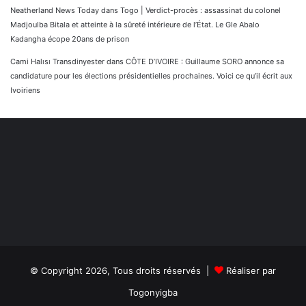
Neatherland News Today
dans
Togo | Verdict-procès : assassinat du colonel
Madjoulba Bitala et atteinte à la sûreté intérieure de l’État. Le Gle Abalo
Kadangha écope 20ans de prison
Cami Halısı Transdinyester
dans
CÔTE D’IVOIRE : Guillaume SORO annonce sa
candidature pour les élections présidentielles prochaines. Voici ce qu’il écrit aux
Ivoiriens
© Copyright 2026, Tous droits réservés |
Réaliser par
Togonyigba