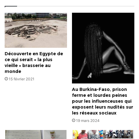
danser
et
s’apprécier
soi-
même.
Et
donc,
il
Découverte en Egypte de
a
ce qui serait « la plus
toujours
vieille » brasserie au
voulu
monde
avoir
15 février 2021
en
Au Burkina-Faso, prison
face
ferme et lourdes peines
une
pour les influenceuses qui
opposition
exposent leurs nudités sur
forte.
les réseaux sociaux
Mais
19 mars 2024
hélas…
(Foli-
Bazi