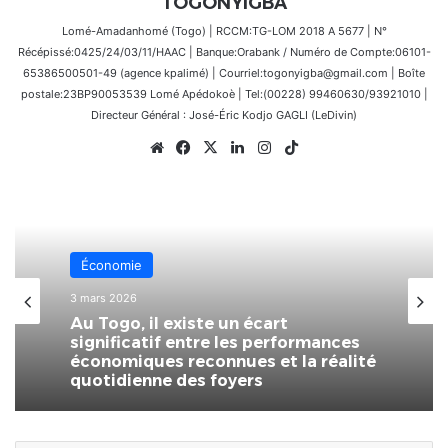
TOGONYIGBA
Lomé-Amadanhomé (Togo) | RCCM:TG-LOM 2018 A 5677 | N°
Récépissé:0425/24/03/11/HAAC | Banque:Orabank / Numéro de Compte:06101-
65386500501-49 (agence kpalimé) | Courriel:togonyigba@gmail.com | Boîte
postale:23BP90053539 Lomé Apédokoè | Tel:(00228) 99460630/93921010 |
Directeur Général : José-Éric Kodjo GAGLI (LeDivin)
Website
Facebook
X
Linkedin
Instagram
TikTok
Économie
3 mars 2026
Au Togo, il existe un écart
significatif entre les performances
économiques reconnues et la réalité
quotidienne des foyers