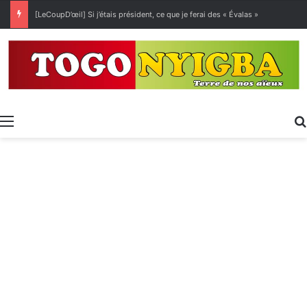
[LeCoupD’œil] Si j’étais président, ce que je ferai des « Évalas »
Menu