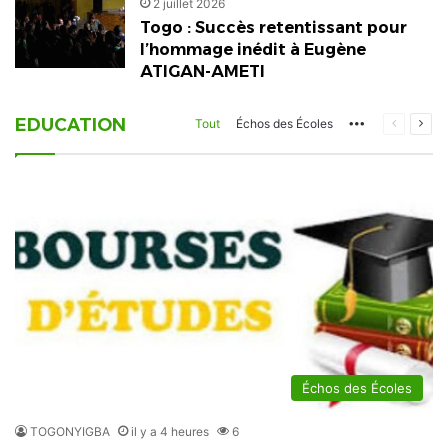
2 juillet 2026
Togo : Succès retentissant pour
l’hommage inédit à Eugène
ATIGAN-AMETI
EDUCATION
More
Page
Pag
Tout
Échos des Écoles
précéden
suiv
Échos des Écoles
TOGONYIGBA
il y a 4 heures
6