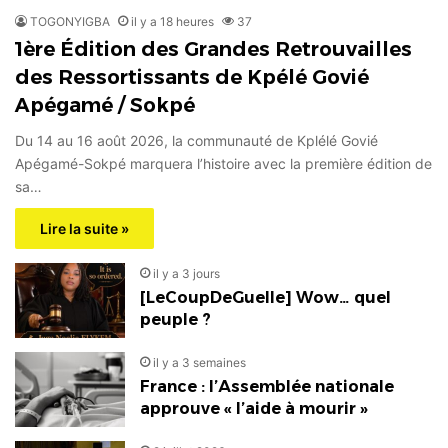
TOGONYIGBA
il y a 18 heures
37
1ère Édition des Grandes Retrouvailles
des Ressortissants de Kpélé Govié
Apégamé / Sokpé
Du 14 au 16 août 2026, la communauté de Kplélé Govié
Apégamé-Sokpé marquera l’histoire avec la première édition de
sa…
Lire la suite »
il y a 3 jours
[LeCoupDeGuelle] Wow… quel
peuple ?
il y a 3 semaines
France : l’Assemblée nationale
approuve « l’aide à mourir »