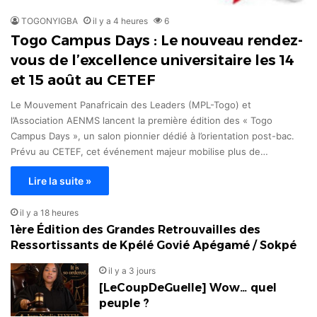
TOGONYIGBA
il y a 4 heures
6
Togo Campus Days : Le nouveau rendez-
vous de l’excellence universitaire les 14
et 15 août au CETEF
Le Mouvement Panafricain des Leaders (MPL-Togo) et
l’Association AENMS lancent la première édition des « Togo
Campus Days », un salon pionnier dédié à l’orientation post-bac.
Prévu au CETEF, cet événement majeur mobilise plus de…
Lire la suite »
il y a 18 heures
1ère Édition des Grandes Retrouvailles des
Ressortissants de Kpélé Govié Apégamé / Sokpé
il y a 3 jours
[LeCoupDeGuelle] Wow… quel
peuple ?