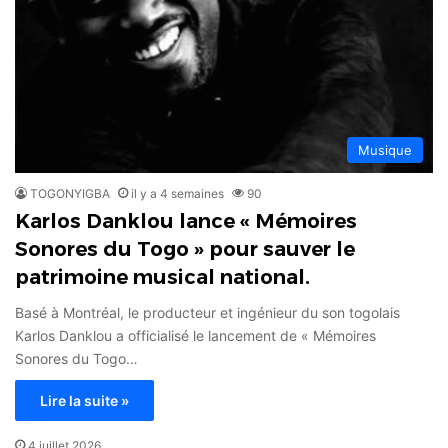
Musique
TOGONYIGBA
il y a 4 semaines
90
Karlos Danklou lance « Mémoires
Sonores du Togo » pour sauver le
patrimoine musical national.
Basé à Montréal, le producteur et ingénieur du son togolais
Karlos Danklou a officialisé le lancement de « Mémoires
Sonores du Togo…
Lire la suite »
4 juillet 2026