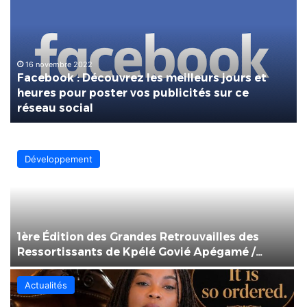
Découvrez
les
meilleurs
jours
et
16 novembre 2022
Facebook : Découvrez les meilleurs jours et
heures
heures pour poster vos publicités sur ce
pour
réseau social
poster
vos
publicités
sur
Développement
ce
réseau
social
S
1ère Édition des Grandes Retrouvailles des
Ressortissants de Kpélé Govié Apégamé /
Sokpé
Actualités