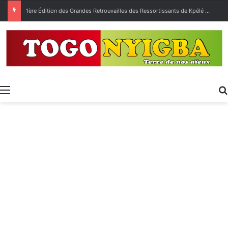
[LeCoupDeGuelle] Wow… quel peuple ?
Menu