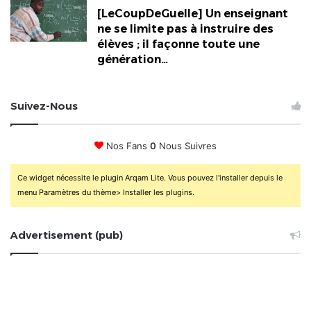
[LeCoupDeGuelle] Un enseignant
ne se limite pas à instruire des
élèves ; il façonne toute une
génération…
Suivez-Nous
Nos Fans
0
Nous Suivres
Ce widget nécessite le plugin Arqam Lite. Vous pouvez l'installer depuis le
menu Paramètres du thème> Installer les plugins.
Advertisement (pub)