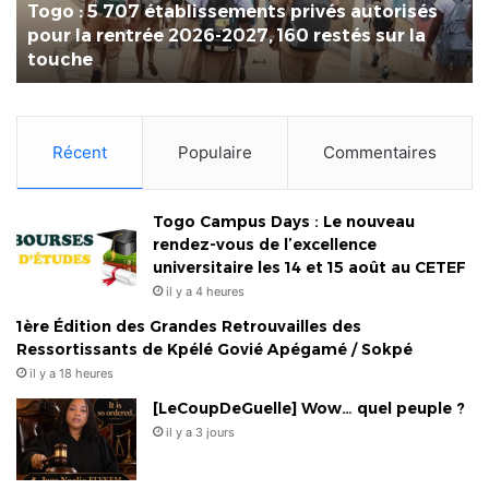
Togo : 5 707 établissements privés autorisés
pour
pos
pour la rentrée 2026-2027, 160 restés sur la
la
qui
touche
rentrée
pr
2026-
le
2027,
ter
160
po
Récent
Populaire
Commentaires
restés
la
sur
Foi
la
Int
touche
Togo Campus Days : Le nouveau
de
rendez-vous de l’excellence
Lo
universitaire les 14 et 15 août au CETEF
il y a 4 heures
1ère Édition des Grandes Retrouvailles des
Ressortissants de Kpélé Govié Apégamé / Sokpé
il y a 18 heures
[LeCoupDeGuelle] Wow… quel peuple ?
il y a 3 jours