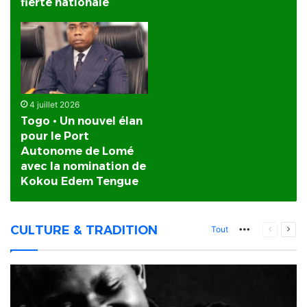
fierté nationale
4 juillet 2026
Togo • Un nouvel élan
pour le Port
Autonome de Lomé
avec la nomination de
Kokou Edem Tengue
CULTURE & TRADITION
More
Page
Pag
Tout
précéden
suiv