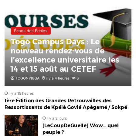
Échos des Écoles
Togo Campus Days : Le
nouveau rendez-vous de
l’excellence universitaire les
14 et 15 août au CETEF
TOGONYIGBA
il y a 4 heures
6
il y a 18 heures
1ère Édition des Grandes Retrouvailles des
Ressortissants de Kpélé Govié Apégamé / Sokpé
il y a 3 jours
[LeCoupDeGuelle] Wow… quel
peuple ?