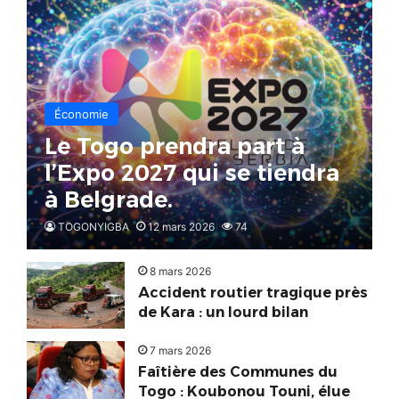
Économie
Le Togo prendra part à
l’Expo 2027 qui se tiendra
à Belgrade.
TOGONYIGBA
12 mars 2026
74
8 mars 2026
Accident routier tragique près
de Kara : un lourd bilan
7 mars 2026
Faîtière des Communes du
Togo : Koubonou Touni, élue