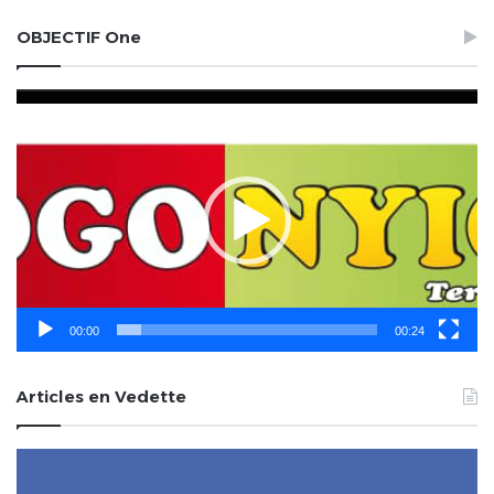
OBJECTIF One
Lecteur
vidéo
00:00
00:24
Articles en Vedette
Facebook
Ins
:
CP