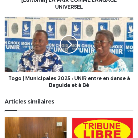
[Éditorial] LA PAIX COMME LANGAGE
UNIVERSEL
Togo
|
Municipales
2025
:
UNIR
entre
en
danse
à
Togo | Municipales 2025 : UNIR entre en danse à
Baguida
Baguida et à Bè
et
à
Articles similaires
Bè