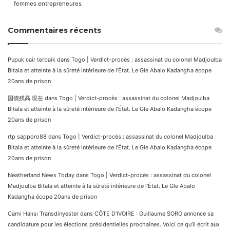
femmes entrepreneures
Commentaires récents
Pupuk cair terbaik
dans
Togo | Verdict-procès : assassinat du colonel Madjoulba
Bitala et atteinte à la sûreté intérieure de l’État. Le Gle Abalo Kadangha écope
20ans de prison
国債残高 現在
dans
Togo | Verdict-procès : assassinat du colonel Madjoulba
Bitala et atteinte à la sûreté intérieure de l’État. Le Gle Abalo Kadangha écope
20ans de prison
rtp sapporo88
dans
Togo | Verdict-procès : assassinat du colonel Madjoulba
Bitala et atteinte à la sûreté intérieure de l’État. Le Gle Abalo Kadangha écope
20ans de prison
Neatherland News Today
dans
Togo | Verdict-procès : assassinat du colonel
Madjoulba Bitala et atteinte à la sûreté intérieure de l’État. Le Gle Abalo
Kadangha écope 20ans de prison
Cami Halısı Transdinyester
dans
CÔTE D’IVOIRE : Guillaume SORO annonce sa
candidature pour les élections présidentielles prochaines. Voici ce qu’il écrit aux