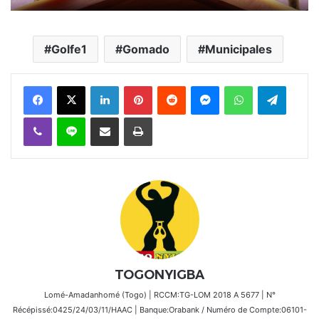
Golfe1
Gomado
Municipales
Facebook
X
Linkedin
Pinterest
Reddit
Messenger
WhatsApp
Telegra
Viber
Ligne
Partager par email
Imprimer
TOGONYIGBA
Lomé-Amadanhomé (Togo) | RCCM:TG-LOM 2018 A 5677 | N°
Récépissé:0425/24/03/11/HAAC | Banque:Orabank / Numéro de Compte:06101-