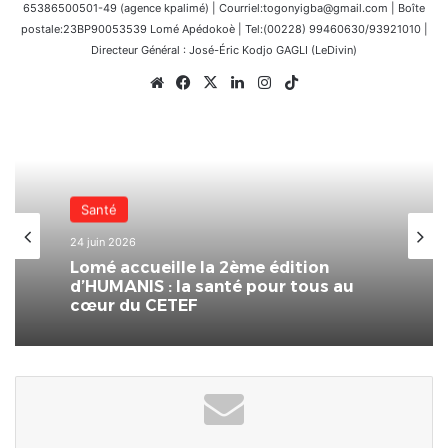
65386500501-49 (agence kpalimé) | Courriel:togonyigba@gmail.com | Boîte
postale:23BP90053539 Lomé Apédokoè | Tel:(00228) 99460630/93921010 |
Directeur Général : José-Éric Kodjo GAGLI (LeDivin)
Website
Facebook
X
Linkedin
Instagram
TikTok
Nationale
31 mai 2026
Santé
24 juin 2026
CETEF Togo 2000 –
(FEST’IMMO/SOLARDAYZ : un franc
succès pour l’édition 2026 du Salon
de l’immobilier et de l’habitat
Lomé accueille la 2ème édition
d’HUMANIS : la santé pour tous au
cœur du CETEF