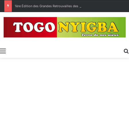
1ère Édition des Grandes Retrouvailles des Ressortissants de Kpélé Govié Apégamé / Sokpé
Menu