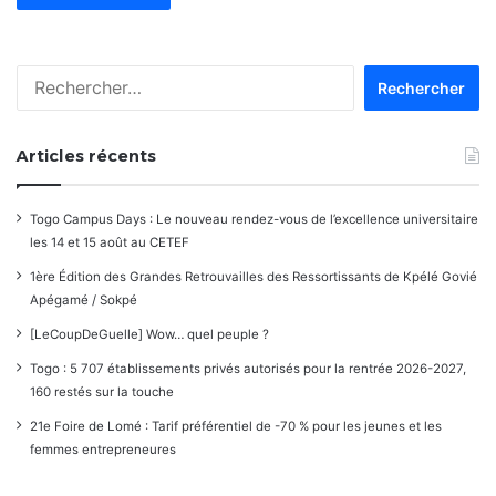
Rechercher :
Articles récents
Togo Campus Days : Le nouveau rendez-vous de l’excellence universitaire
les 14 et 15 août au CETEF
1ère Édition des Grandes Retrouvailles des Ressortissants de Kpélé Govié
Apégamé / Sokpé
[LeCoupDeGuelle] Wow… quel peuple ?
Togo : 5 707 établissements privés autorisés pour la rentrée 2026-2027,
160 restés sur la touche
21e Foire de Lomé : Tarif préférentiel de -70 % pour les jeunes et les
femmes entrepreneures