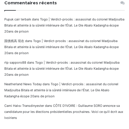
Commentaires récents
Pupuk cair terbaik
dans
Togo | Verdict-procès : assassinat du colonel Madjoulba
Bitala et atteinte à la sûreté intérieure de l’État. Le Gle Abalo Kadangha écope
20ans de prison
国債残高 現在
dans
Togo | Verdict-procès : assassinat du colonel Madjoulba
Bitala et atteinte à la sûreté intérieure de l’État. Le Gle Abalo Kadangha écope
20ans de prison
rtp sapporo88
dans
Togo | Verdict-procès : assassinat du colonel Madjoulba
Bitala et atteinte à la sûreté intérieure de l’État. Le Gle Abalo Kadangha écope
20ans de prison
Neatherland News Today
dans
Togo | Verdict-procès : assassinat du colonel
Madjoulba Bitala et atteinte à la sûreté intérieure de l’État. Le Gle Abalo
Kadangha écope 20ans de prison
Cami Halısı Transdinyester
dans
CÔTE D’IVOIRE : Guillaume SORO annonce sa
candidature pour les élections présidentielles prochaines. Voici ce qu’il écrit aux
Ivoiriens