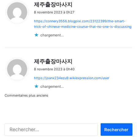
d
제주출장마사지
i
8 novembre 2023 à 0h27
t
https://connery3556.blogpixi.com/23122399/the-smart-
:
trick-of-chinese-medicine-course-that-no-one-is-discussing
chargement…
d
제주출장마사지
i
8 novembre 2023 à 0h40
t
https://joanx234ezu9.wikiexpression.com/user
:
chargement…
Navigation
Commentaires plus anciens
dans
les
Rechercher :
commentaires