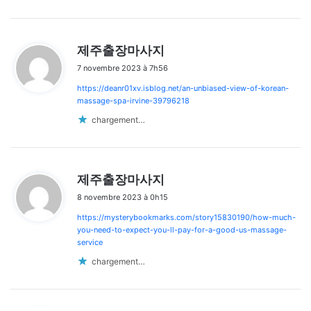
d
제주출장마사지
i
7 novembre 2023 à 7h56
t
https://deanr01xv.isblog.net/an-unbiased-view-of-korean-
:
massage-spa-irvine-39796218
chargement…
d
제주출장마사지
i
8 novembre 2023 à 0h15
t
https://mysterybookmarks.com/story15830190/how-much-
:
you-need-to-expect-you-ll-pay-for-a-good-us-massage-
service
chargement…