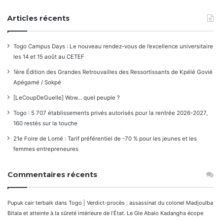
Articles récents
Togo Campus Days : Le nouveau rendez-vous de l’excellence universitaire
les 14 et 15 août au CETEF
1ère Édition des Grandes Retrouvailles des Ressortissants de Kpélé Govié
Apégamé / Sokpé
[LeCoupDeGuelle] Wow… quel peuple ?
Togo : 5 707 établissements privés autorisés pour la rentrée 2026-2027,
160 restés sur la touche
21e Foire de Lomé : Tarif préférentiel de -70 % pour les jeunes et les
femmes entrepreneures
Commentaires récents
Pupuk cair terbaik
dans
Togo | Verdict-procès : assassinat du colonel Madjoulba
Bitala et atteinte à la sûreté intérieure de l’État. Le Gle Abalo Kadangha écope