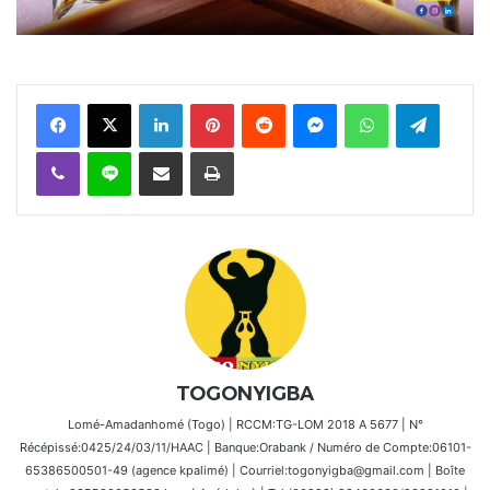
Facebook
X
Linkedin
Pinterest
Reddit
Messenger
WhatsApp
Telegra
Viber
Ligne
Partager par email
Imprimer
TOGONYIGBA
Lomé-Amadanhomé (Togo) | RCCM:TG-LOM 2018 A 5677 | N°
Récépissé:0425/24/03/11/HAAC | Banque:Orabank / Numéro de Compte:06101-
65386500501-49 (agence kpalimé) | Courriel:togonyigba@gmail.com | Boîte