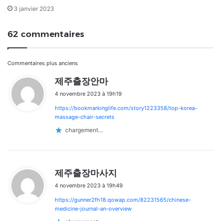
3 janvier 2023
62 commentaires
Navigation
Commentaires plus anciens
d
제주출장안마
dans
i
4 novembre 2023 à 19h19
t
les
https://bookmarkinglife.com/story1223358/top-korea-
:
commentaires
massage-chair-secrets
chargement…
d
제주출장마사지
i
4 novembre 2023 à 19h49
t
https://gunner2fh18.qowap.com/82231565/chinese-
:
medicine-journal-an-overview