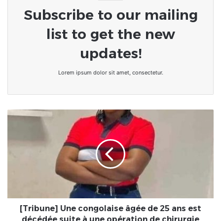
Subscribe to our mailing
list to get the new
updates!
Lorem ipsum dolor sit amet, consectetur.
[Tribune]
Une
congolaise
âgée
de
25
ans
est
décédée
suite
[Tribune] Une congolaise âgée de 25 ans est
à
décédée suite à une opération de chirurgie