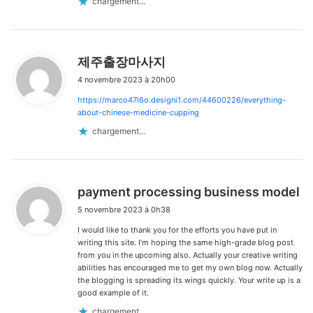
chargement…
d
제주출장마사지
i
4 novembre 2023 à 20h00
t
https://marco47l6o.designi1.com/44600226/everything-
:
about-chinese-medicine-cupping
chargement…
d
payment processing business model
i
5 novembre 2023 à 0h38
t
I would like to thank you for the efforts you have put in
:
writing this site. I’m hoping the same high-grade blog post
from you in the upcoming also. Actually your creative writing
abilities has encouraged me to get my own blog now. Actually
the blogging is spreading its wings quickly. Your write up is a
good example of it.
chargement…