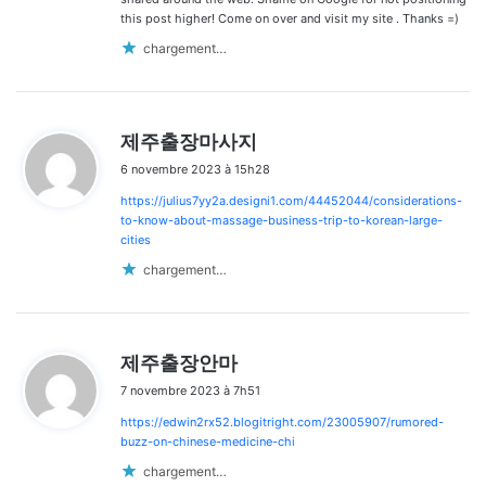
this post higher! Come on over and visit my site . Thanks =)
chargement…
d
제주출장마사지
i
6 novembre 2023 à 15h28
t
https://julius7yy2a.designi1.com/44452044/considerations-
:
to-know-about-massage-business-trip-to-korean-large-
cities
chargement…
d
제주출장안마
i
7 novembre 2023 à 7h51
t
https://edwin2rx52.blogitright.com/23005907/rumored-
:
buzz-on-chinese-medicine-chi
chargement…