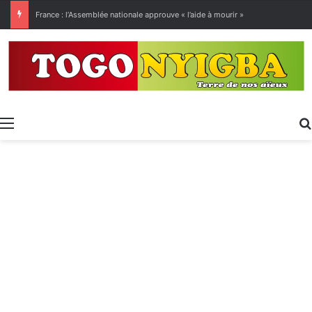
[LeCoupD’œil] Le chassé-croisé entre vacanciers de juillet et d’août a commencé.
Menu