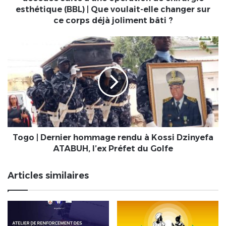
une
esthétique (BBL) | Que voulait-elle changer sur
opération
ce corps déjà joliment bâti ?
de
chirurgie
Togo
esthétique
|
(BBL)
Dernier
|
hommage
Que
rendu
voulait-
à
elle
Kossi
changer
Dzinyefa
sur
ATABUH,
ce
l’ex
Togo | Dernier hommage rendu à Kossi Dzinyefa
corps
Préfet
ATABUH, l’ex Préfet du Golfe
déjà
du
joliment
Golfe
Articles similaires
bâti
?