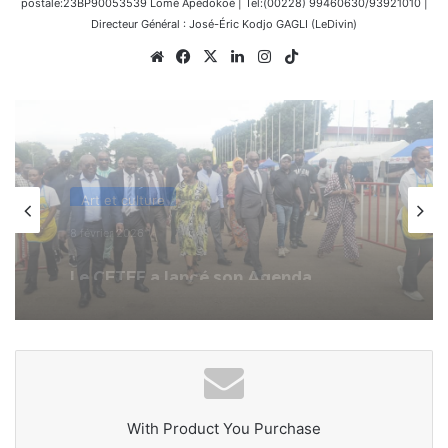
postale:23BP90053539 Lomé Apédokoè | Tel:(00228) 99460630/93921010 |
Directeur Général : José-Éric Kodjo GAGLI (LeDivin)
Website
Facebook
X
Linkedin
Instagram
TikTok
Art et culture
14 août 2025
Marathon Culinaire – Guinness World
Records : Chef Laurence Assignon
reçoit le soutien vibrant du
gouvernement togolais
With Product You Purchase