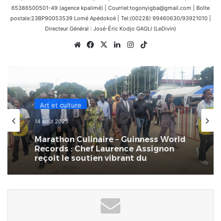
65386500501-49 (agence kpalimé) | Courriel:togonyigba@gmail.com | Boîte
postale:23BP90053539 Lomé Apédokoè | Tel:(00228) 99460630/93921010 |
Directeur Général : José-Éric Kodjo GAGLI (LeDivin)
Website
Facebook
X
Linkedin
Instagram
TikTok
Art et culture
14 août 2025
Marathon Culinaire – Guinness World
Records : Chef Laurence Assignon
reçoit le soutien vibrant du
gouvernement togolais