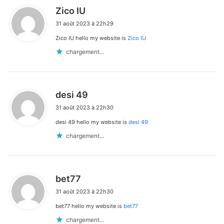
d
Zico IU
i
31 août 2023 à 22h29
t
Zico IU hello my website is
Zico IU
:
chargement…
d
desi 49
i
31 août 2023 à 22h30
t
desi 49 hello my website is
desi 49
:
chargement…
d
bet77
i
31 août 2023 à 22h30
t
bet77 hello my website is
bet77
:
chargement…