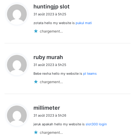
d
huntingjp slot
i
31 août 2023 à 5h25
t
zotata hello my website is
pukul mati
:
chargement…
d
ruby murah
i
31 août 2023 à 5h25
t
Bebe rexha hello my website is
pl teams
:
chargement…
d
millimeter
i
31 août 2023 à 5h26
t
jeruk apakah hello my website is
slot300 login
:
chargement…