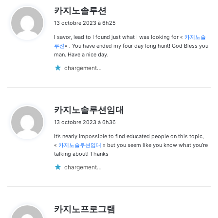
d
카지노솔루션
i
13 octobre 2023 à 6h25
t
I savor, lead to I found just what I was looking for «
카지노솔
:
루션
« . You have ended my four day long hunt! God Bless you
man. Have a nice day.
chargement…
d
카지노솔루션임대
i
13 octobre 2023 à 6h36
t
It’s nearly impossible to find educated people on this topic,
:
«
카지노솔루션임대
» but you seem like you know what you’re
talking about! Thanks
chargement…
d
카지노프로그램
i