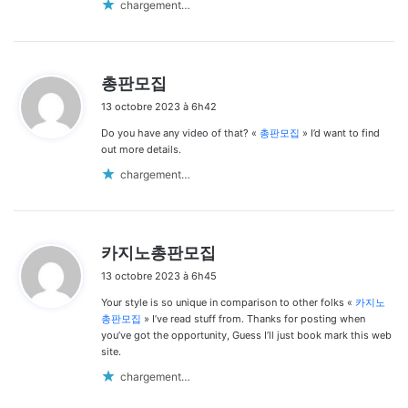
chargement…
d
총판모집
i
13 octobre 2023 à 6h42
t
Do you have any video of that? «
총판모집
» I’d want to find
:
out more details.
chargement…
d
카지노총판모집
i
13 octobre 2023 à 6h45
t
Your style is so unique in comparison to other folks «
카지노
:
총판모집
» I’ve read stuff from. Thanks for posting when
you’ve got the opportunity, Guess I’ll just book mark this web
site.
chargement…