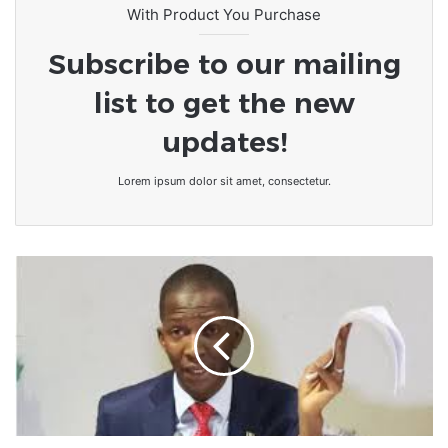
With Product You Purchase
Subscribe to our mailing
list to get the new
updates!
Lorem ipsum dolor sit amet, consectetur.
Au
Nigeria,
le
président
Tinubu
suspend
le
chef
de