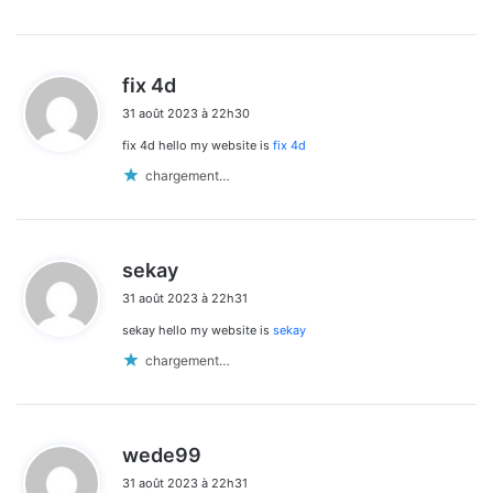
d
fix 4d
i
31 août 2023 à 22h30
t
fix 4d hello my website is
fix 4d
:
chargement…
d
sekay
i
31 août 2023 à 22h31
t
sekay hello my website is
sekay
:
chargement…
d
wede99
i
31 août 2023 à 22h31
t