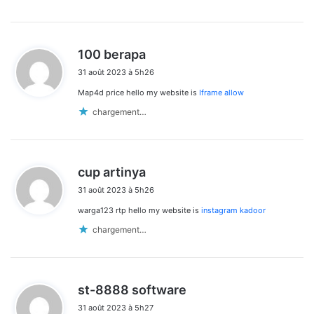
d
100 berapa
i
31 août 2023 à 5h26
t
Map4d price hello my website is
Iframe allow
:
chargement…
d
cup artinya
i
31 août 2023 à 5h26
t
warga123 rtp hello my website is
instagram kadoor
:
chargement…
d
st-8888 software
i
31 août 2023 à 5h27
t