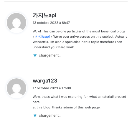
d
카지노api
i
13 octobre 2023 à 6h47
t
Wow! This can be one particular of the most beneficial blogs
:
«
카지노api
» We’ve ever arrive across on this subject. Actually
Wonderful. I’m also a specialist in this topic therefore I can
understand your hard work.
chargement…
d
warga123
i
17 octobre 2023 à 17h00
t
Wow, that’s what I was exploring for, what a material! present
:
here
at this blog, thanks admin of this web page.
chargement…