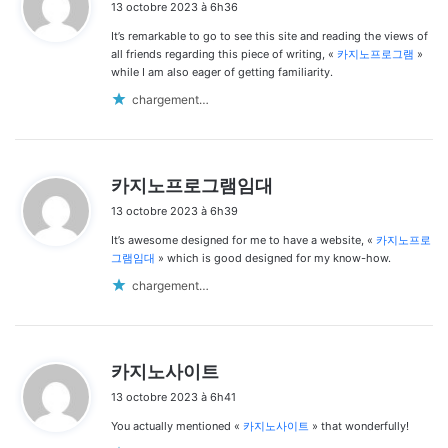
13 octobre 2023 à 6h36
t
It’s remarkable to go to see this site and reading the views of
:
all friends regarding this piece of writing, «
카지노프로그램
»
while I am also eager of getting familiarity.
chargement…
d
카지노프로그램임대
i
13 octobre 2023 à 6h39
t
It’s awesome designed for me to have a website, «
카지노프로
:
그램임대
» which is good designed for my know-how.
chargement…
d
카지노사이트
i
13 octobre 2023 à 6h41
t
You actually mentioned «
카지노사이트
» that wonderfully!
: