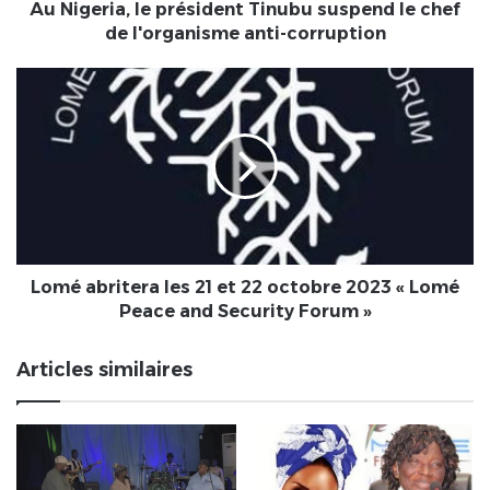
l'organisme
Au Nigeria, le président Tinubu suspend le chef
anti-
de l'organisme anti-corruption
corruption
Lomé
abritera
les
21
et
22
octobre
2023
« Lomé
Peace
Lomé abritera les 21 et 22 octobre 2023 « Lomé
and
Peace and Security Forum »
Security
Forum »
Articles similaires