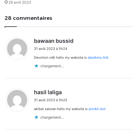
29 avril 2023
28 commentaires
d
bawaan bussid
i
31 août 2023 à 5h24
t
Devotion việt hello my website is
darahmu lirik
:
chargement…
d
hasil laliga
i
31 août 2023 à 5h25
t
akibat saluran hello my website is
pro4d slot
:
chargement…