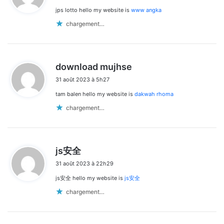
jps lotto hello my website is
www angka
:
chargement…
d
download mujhse
i
31 août 2023 à 5h27
t
tam balen hello my website is
dakwah rhoma
:
chargement…
d
js安全
i
31 août 2023 à 22h29
t
js安全 hello my website is
js安全
:
chargement…