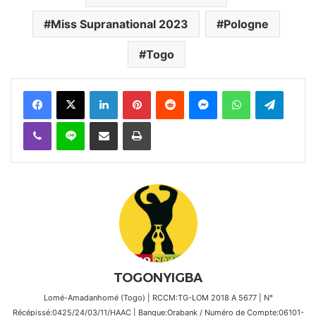
Miss Supranational 2023
Pologne
Togo
Facebook
X
Linkedin
Pinterest
Reddit
Messenger
WhatsApp
Telegra
Viber
Ligne
Partager par email
Imprimer
TOGONYIGBA
Lomé-Amadanhomé (Togo) | RCCM:TG-LOM 2018 A 5677 | N°
Récépissé:0425/24/03/11/HAAC | Banque:Orabank / Numéro de Compte:06101-