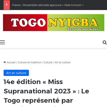
[LeCoupD’œil] Le chassé-croisé entre vacanciers de juillet et d’août a commencé.
Menu
Accueil
/
Culture et tradition
/
Culture
/
Art et culture
Art et culture
14e édition « Miss
Supranational 2023 » : Le
Togo représenté par