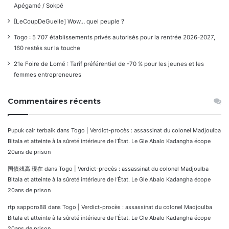
Apégamé / Sokpé
[LeCoupDeGuelle] Wow… quel peuple ?
Togo : 5 707 établissements privés autorisés pour la rentrée 2026-2027,
160 restés sur la touche
21e Foire de Lomé : Tarif préférentiel de -70 % pour les jeunes et les
femmes entrepreneures
Commentaires récents
Pupuk cair terbaik
dans
Togo | Verdict-procès : assassinat du colonel Madjoulba
Bitala et atteinte à la sûreté intérieure de l’État. Le Gle Abalo Kadangha écope
20ans de prison
国債残高 現在
dans
Togo | Verdict-procès : assassinat du colonel Madjoulba
Bitala et atteinte à la sûreté intérieure de l’État. Le Gle Abalo Kadangha écope
20ans de prison
rtp sapporo88
dans
Togo | Verdict-procès : assassinat du colonel Madjoulba
Bitala et atteinte à la sûreté intérieure de l’État. Le Gle Abalo Kadangha écope
20ans de prison