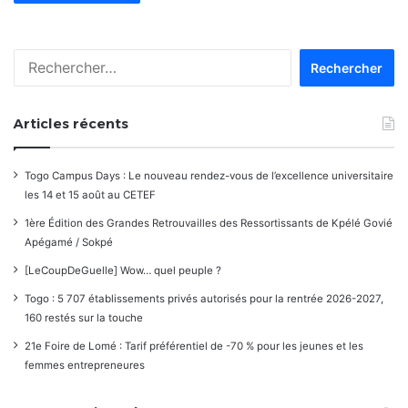
Rechercher :
Articles récents
Togo Campus Days : Le nouveau rendez-vous de l’excellence universitaire
les 14 et 15 août au CETEF
1ère Édition des Grandes Retrouvailles des Ressortissants de Kpélé Govié
Apégamé / Sokpé
[LeCoupDeGuelle] Wow… quel peuple ?
Togo : 5 707 établissements privés autorisés pour la rentrée 2026-2027,
160 restés sur la touche
21e Foire de Lomé : Tarif préférentiel de -70 % pour les jeunes et les
femmes entrepreneures