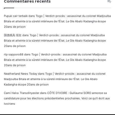
Commentaires récents
Pupuk cair terbaik
dans
Togo | Verdict-procès : assassinat du colonel Madjoulba
Bitala et atteinte à la sûreté intérieure de l’État. Le Gle Abalo Kadangha écope
20ans de prison
国債残高 現在
dans
Togo | Verdict-procès : assassinat du colonel Madjoulba
Bitala et atteinte à la sûreté intérieure de l’État. Le Gle Abalo Kadangha écope
20ans de prison
rtp sapporo88
dans
Togo | Verdict-procès : assassinat du colonel Madjoulba
Bitala et atteinte à la sûreté intérieure de l’État. Le Gle Abalo Kadangha écope
20ans de prison
Neatherland News Today
dans
Togo | Verdict-procès : assassinat du colonel
Madjoulba Bitala et atteinte à la sûreté intérieure de l’État. Le Gle Abalo
Kadangha écope 20ans de prison
Cami Halısı Transdinyester
dans
CÔTE D’IVOIRE : Guillaume SORO annonce sa
candidature pour les élections présidentielles prochaines. Voici ce qu’il écrit aux
Ivoiriens