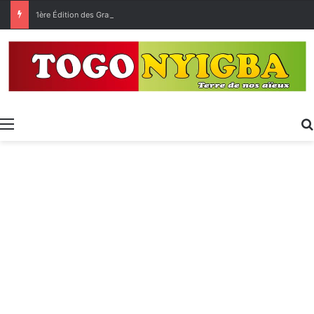
1ère Édition des Grandes Retrouvailles des Ressortissants de Kpélé Govié Apégamé / Sokpé
Menu