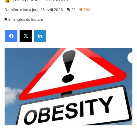
Dernière mise à jour: 28 avril 2023
22
763
3 minutes de lecture
Facebook
X
Linkedin