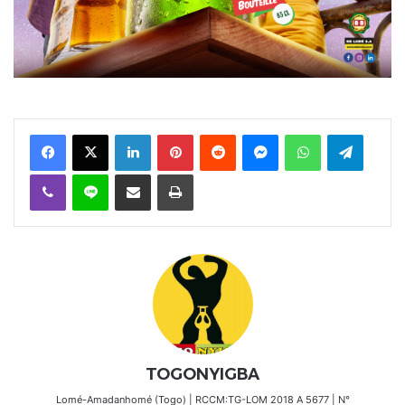
Facebook
X
Linkedin
Pinterest
Reddit
Messenger
WhatsApp
Telegra
Viber
Ligne
Partager par email
Imprimer
TOGONYIGBA
Lomé-Amadanhomé (Togo) | RCCM:TG-LOM 2018 A 5677 | N°