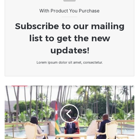
With Product You Purchase
Subscribe to our mailing
list to get the new
updates!
Lorem ipsum dolor sit amet, consectetur.
Togo-
27
avril
2023
:
Une
première,
Faure