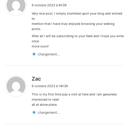
i
6 octobre 2023 à 6h39
t
Very nice post. I simply stumbled upon your blog and wished
:
to
mention that I have truly enjoyed browsing your weblog
posts.
After all I will be subscribing to your feed and I hope you write
once
more soon!
chargement…
d
Zac
i
6 octobre 2023 à 14h36
t
This is my first time pay a visit at here and i am genuinely
:
impressed to read
all at alone place.
chargement…