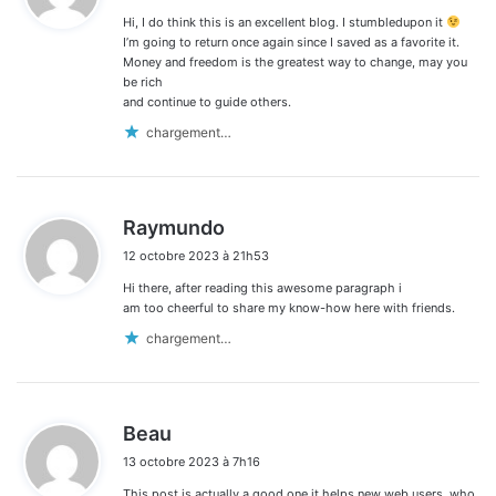
Hi, I do think this is an excellent blog. I stumbledupon it
:
I’m going to return once again since I saved as a favorite it.
Money and freedom is the greatest way to change, may you
be rich
and continue to guide others.
chargement…
d
Raymundo
i
12 octobre 2023 à 21h53
t
Hi there, after reading this awesome paragraph i
:
am too cheerful to share my know-how here with friends.
chargement…
d
Beau
i
13 octobre 2023 à 7h16
t
This post is actually a good one it helps new web users, who