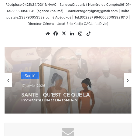
Récépissé:0425/24/03/11/HAAC | Banque:Orabank / Numéro de Compte:06101-
65386500501-49 (agence kpalimé) | Courriel:togonyigba@gmail.com | Boîte
postale:23BP90053539 Lomé Apédokoè | Tel:(00228) 99460630/93921010 |
Directeur Général : José-Éric Kodjo GAGLI (LeDivin)
Website
Facebook
X
Linkedin
Instagram
TikTok
Société
14 décembre 2025
Togo | FIL20-40ANS : Sensibilisation
autour de l’AMU-TNS