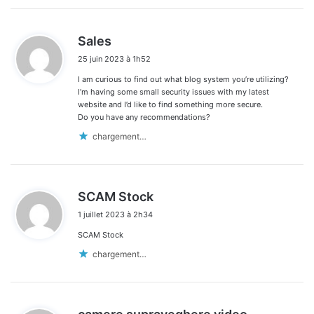
d
Sales
i
25 juin 2023 à 1h52
t
I am curious to find out what blog system you’re utilizing?
:
I’m having some small security issues with my latest
website and I’d like to find something more secure.
Do you have any recommendations?
chargement…
d
SCAM Stock
i
1 juillet 2023 à 2h34
t
SCAM Stock
:
chargement…
d