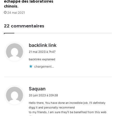
échappé des laboratoires
chinois.
24 mai 2021
22 commentaires
d
backlink link
i
21 mai 2023 à 7h47
t
backlinks explained
:
chargement…
d
Saquan
i
20 juin 2023 à 20h38
t
Hello there, You have done an incredible job. I’ll definitely
:
digg it and personally recommend
to my friends. I am sure they’ll be benefited from this web