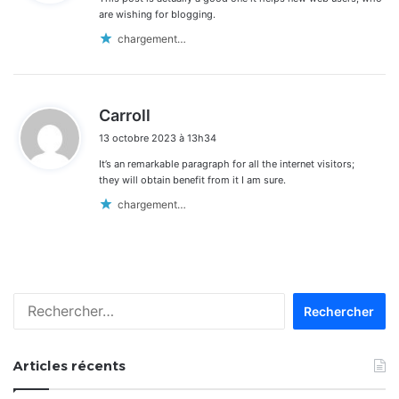
:
are wishing for blogging.
chargement…
d
Carroll
i
13 octobre 2023 à 13h34
t
It’s an remarkable paragraph for all the internet visitors;
:
they will obtain benefit from it I am sure.
chargement…
Rechercher :
Articles récents