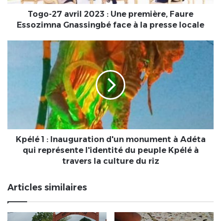
Essozimna
Gnassingbé
Togo-27 avril 2023 : Une première, Faure
face
Essozimna Gnassingbé face à la presse locale
à
la
Kpélé
presse
1
locale
:
Inauguration
d'un
monument
à
Adéta
qui
représente
Kpélé 1 : Inauguration d'un monument à Adéta
l'identité
qui représente l'identité du peuple Kpélé à
du
travers la culture du riz
peuple
Kpélé
Articles similaires
à
travers
la
culture