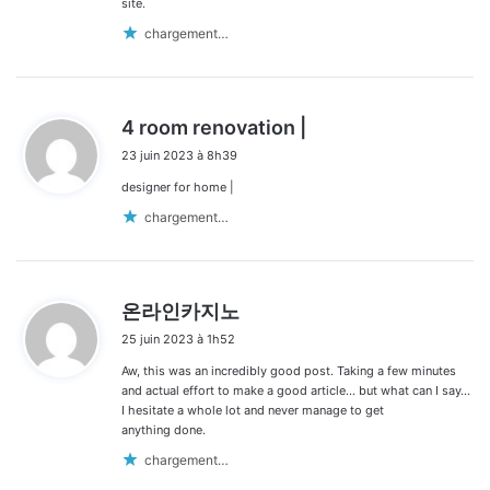
site.
chargement…
d
4 room renovation |
i
23 juin 2023 à 8h39
t
designer for home |
:
chargement…
d
온라인카지노
i
25 juin 2023 à 1h52
t
Aw, this was an incredibly good post. Taking a few minutes
:
and actual effort to make a good article… but what can I say…
I hesitate a whole lot and never manage to get
anything done.
chargement…