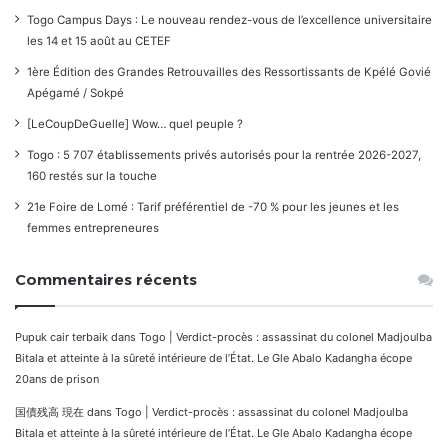
Togo Campus Days : Le nouveau rendez-vous de l’excellence universitaire
les 14 et 15 août au CETEF
1ère Édition des Grandes Retrouvailles des Ressortissants de Kpélé Govié
Apégamé / Sokpé
[LeCoupDeGuelle] Wow… quel peuple ?
Togo : 5 707 établissements privés autorisés pour la rentrée 2026-2027,
160 restés sur la touche
21e Foire de Lomé : Tarif préférentiel de -70 % pour les jeunes et les
femmes entrepreneures
Commentaires récents
Pupuk cair terbaik
dans
Togo | Verdict-procès : assassinat du colonel Madjoulba
Bitala et atteinte à la sûreté intérieure de l’État. Le Gle Abalo Kadangha écope
20ans de prison
国債残高 現在
dans
Togo | Verdict-procès : assassinat du colonel Madjoulba
Bitala et atteinte à la sûreté intérieure de l’État. Le Gle Abalo Kadangha écope