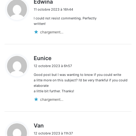
Edwina
i
11 octobre 2023 à 16h44
t
I could not resist commenting. Perfectly
:
written!
chargement…
d
Eunice
i
12 octobre 2023 à 6h57
t
Good post but I was wanting to know if you could write
:
a litte more on this subject? I’d be very thankful if you could
elaborate
a little bit further. Thanks!
chargement…
d
Van
i
12 octobre 2023 à 11h37
t