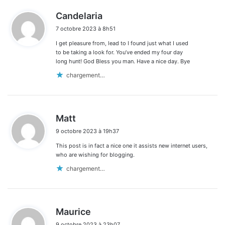
d
Candelaria
i
7 octobre 2023 à 8h51
t
I get pleasure from, lead to I found just what I used
:
to be taking a look for. You’ve ended my four day
long hunt! God Bless you man. Have a nice day. Bye
chargement…
d
Matt
i
9 octobre 2023 à 19h37
t
This post is in fact a nice one it assists new internet users,
:
who are wishing for blogging.
chargement…
d
Maurice
i
9 octobre 2023 à 23h07