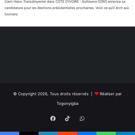
Cami Halısı Transdinyester
dans
CÔTE D’IVOIRE : Guillaume SORO annonce sa
candidature pour les élections présidentielles prochaines. Voici ce qu’il écrit aux
Ivoiriens
© Copyright 2026, Tous droits réservés |
Réaliser par
Togonyigba
Facebook
TikTok
WhatsApp