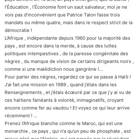
l’Éducation , l’Économie font un saut salvateur, moi je ne
vois pas d’inconvénient que Patrice Talon fasse trois
mandats ou même quatre, mais dans le respect strict de la
démocratie !
L’Afrique , indépendante depuis 1960 pour la majorité des
pays , est encore dans la merde, à cause des luttes
politiques intempestives , de la paresse congénitale des
nègres , du manque de vision de certains dirigeants noirs ,
comme si une malédiction nous gangrène !…
Pour parler des nègres, regardez ce qui se passe à Haïti !
J’ai fait une mission en 1989 , quand j’étais dans les
Renseignements , et j’étais écœuré par ce que j’y ai vu de
ces haïtiens fainéants à volonté, inimaginatifs, croyant
encore comme fer au vaudou ! Et voyez ce qui leur arrive
récemment ! …
Prenez l’Afrique blanche comme le Maroc, qui est une
monarchie , ce pays , qui n’a qu’un peu de phosphate , est
mieux géré que l’Algérie, qui est passée par la révolution