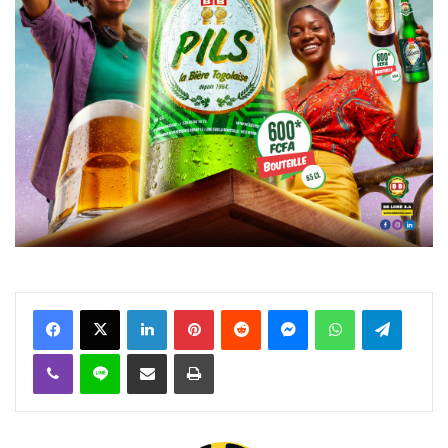
Facebook
X
Linkedin
Pinterest
Reddit
Messenger
WhatsApp
Telegra
Viber
Ligne
Partager par email
Imprimer