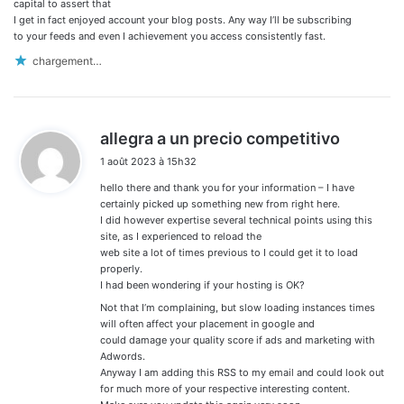
:
capital to assert that
I get in fact enjoyed account your blog posts. Any way I’ll be subscribing
to your feeds and even I achievement you access consistently fast.
chargement…
d
allegra a un precio competitivo
i
1 août 2023 à 15h32
t
hello there and thank you for your information – I have
:
certainly picked up something new from right here.
I did however expertise several technical points using this
site, as I experienced to reload the
web site a lot of times previous to I could get it to load
properly.
I had been wondering if your hosting is OK?
Not that I’m complaining, but slow loading instances times
will often affect your placement in google and
could damage your quality score if ads and marketing with
Adwords.
Anyway I am adding this RSS to my email and could look out
for much more of your respective interesting content.