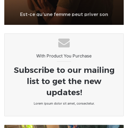
Est-ce qu’une femme peut priver son
mari de relation intime après une
dispute ?
With Product You Purchase
Subscribe to our mailing
list to get the new
updates!
Lorem ipsum dolor sit amet, consectetur.
Togo