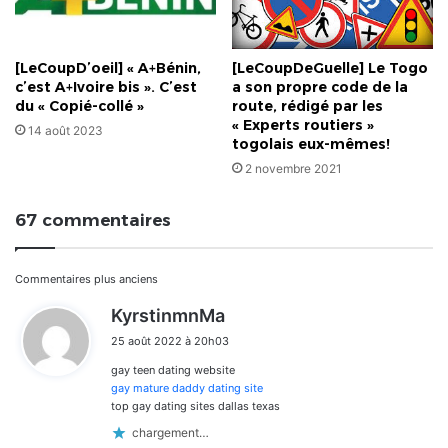
[LeCoupDeGuelle] Le Togo
[LeCoupD’oeil] « A+Bénin,
a son propre code de la
c’est A+Ivoire bis ». C’est
route, rédigé par les
du « Copié-collé »
« Experts routiers »
14 août 2023
togolais eux-mêmes!
2 novembre 2021
67 commentaires
Navigation
Commentaires plus anciens
d
KyrstinmnMa
dans
i
25 août 2022 à 20h03
t
les
gay teen dating website
:
commentaires
gay mature daddy dating site
top gay dating sites dallas texas
chargement…