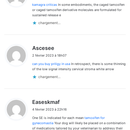
kamagra criticas
In some embodiments, the caged tamoxifen
:
or caged tamoxifen derivative molecules are formulated for
sustained release e
chargement…
d
Ascesee
i
2 février 2023 à 18h07
t
can you buy priligy in usa
In retrospect, there is some thinning
:
of the low signal intensity cervical stroma white arrow
chargement…
d
Easeskmaf
i
4 février 2023 à 22h16
t
One SE is indicated for each mean
tamoxifen for
:
gynecomastia
Your dog will likely be placed on a combination
of medications tailored by your veterinarian to address their