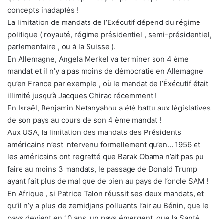
concepts inadaptés !
La limitation de mandats de l’Exécutif dépend du régime
politique ( royauté, régime présidentiel , semi-présidentiel,
parlementaire , ou à la Suisse ).
En Allemagne, Angela Merkel va terminer son 4 ème
mandat et il n’y a pas moins de démocratie en Allemagne
qu’en France par exemple , où le mandat de l’Éxécutif était
illimité jusqu’à Jacques Chirac récemment !
En Israël, Benjamin Netanyahou a été battu aux législatives
de son pays au cours de son 4 ème mandat !
Aux USA, la limitation des mandats des Présidents
américains n’est intervenu formellement qu’en… 1956 et
les américains ont regretté que Barak Obama n’ait pas pu
faire au moins 3 mandats, le passage de Donald Trump
ayant fait plus de mal que de bien au pays de l’oncle SAM !
En Afrique , si Patrice Talon réussit ses deux mandats, et
qu’il n’y a plus de zemidjans polluants l’air au Bénin, que le
pays devient en 10 ans, un pays émergent, que la Santé ,