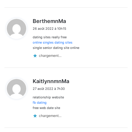
d
BerthemnMa
i
26 août 2022 à 10h15
t
dating sites really free
:
online singles dating sites
single senior dating site online
chargement…
d
KaitlynnmnMa
i
27 août 2022 à 7h30
t
relationship website
:
fb dating
free web date site
chargement…