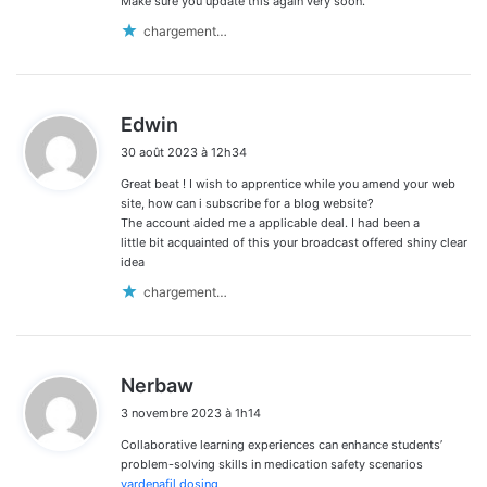
Make sure you update this again very soon.
chargement…
d
Edwin
i
30 août 2023 à 12h34
t
Great beat ! I wish to apprentice while you amend your web
:
site, how can i subscribe for a blog website?
The account aided me a applicable deal. I had been a
little bit acquainted of this your broadcast offered shiny clear
idea
chargement…
d
Nerbaw
i
3 novembre 2023 à 1h14
t
Collaborative learning experiences can enhance students’
:
problem-solving skills in medication safety scenarios
vardenafil dosing