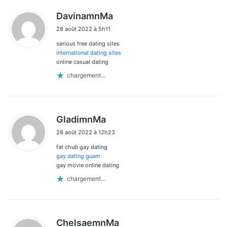
d
DavinamnMa
i
28 août 2022 à 5h11
t
serious free dating sites
:
international dating sites
online casual dating
chargement…
d
GladimnMa
i
28 août 2022 à 12h23
t
fat chub gay dating
:
gay dating guam
gay movie online dating
chargement…
d
ChelsaemnMa