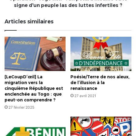
d'un
signe d'un peuple las des luttes infertiles ?
peuple
las
Articles similaires
des
luttes
infertiles
?
[LeCoupD’œil] La
Poésie/Terre de nos aïeux,
migration vers la
de l’illusion à la
cinquième République est
renaissance
enclenchée au Togo : que
27 avril 2021
peut-on comprendre ?
27 février 2025