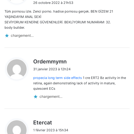
26 octobre 2022 à 21h53
t
Türk pornosu izle. Zenci porno. hadise pornosu gerçek. BEN GİZEM 21
:
YAŞINDAYIM ANAL SEXİ
SEVİYORUM KENDİNE GÜVENENLERİ. BEKLİYORUM! NUMARAM: 32.
body builder.
chargement…
d
Ordemmymn
i
31 janvier 2023 à 12h24
t
propecia long term side effects
1 cre ERT2 Bz activity in the
:
retina, again demonstrating lack of activity in mature,
quiescent ECs
chargement…
d
Etercat
i
1 février 2023 à 15h34
t