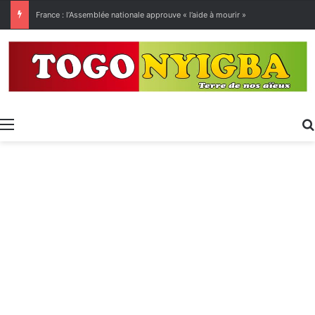
[LeCoupD’œil] Le chassé-croisé entre vacanciers de juillet et d’août a commencé.
Menu