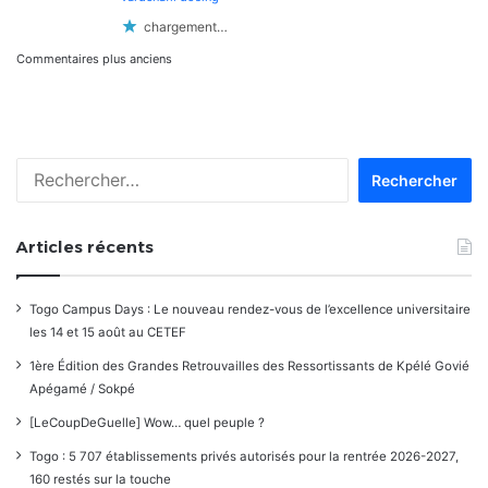
chargement…
Navigation
Commentaires plus anciens
dans
les
Rechercher :
commentaires
Articles récents
Togo Campus Days : Le nouveau rendez-vous de l’excellence universitaire
les 14 et 15 août au CETEF
1ère Édition des Grandes Retrouvailles des Ressortissants de Kpélé Govié
Apégamé / Sokpé
[LeCoupDeGuelle] Wow… quel peuple ?
Togo : 5 707 établissements privés autorisés pour la rentrée 2026-2027,
160 restés sur la touche