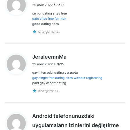
i
29 août 2022 à 3h27
t
senior dating sites free
:
date sites free for men
good dating sites
chargement…
d
JeraleemnMa
i
29 août 2022 à 7h35
t
gay interracial dating sarasota
:
gay single free dating sites without registering
paid gay escort dating
chargement…
Android telefonunuzdaki
d
uygulamaların izinlerini değiştirme
i