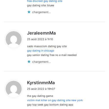
:
free discreet gay dating site
gay dating site: bluee
chargement…
d
JeraleemnMa
i
25 août 2022 à 1h10
t
sado masocism dating gay site
:
gay dating in chicago
gay senior dating free no e mail needed
chargement…
d
KyrstinmnMa
i
25 août 2022 à 19h07
t
the gay dating game
:
victim met killer on gay dating site new york
gay top seek gay bottom dating app