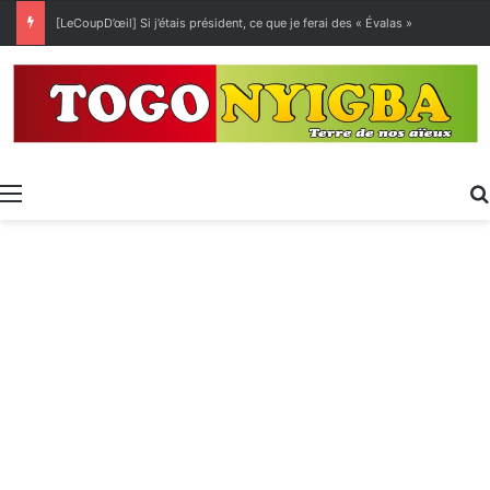
[LeCoupD’œil] Si j’étais président, ce que je ferai des « Évalas »
Menu