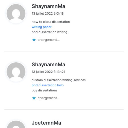
d
ShaynamnMa
i
13 juillet 2022 à 0h18
t
how to cite a dissertation
:
writing paper
phd dissertation writing
chargement…
d
ShaynamnMa
i
13 juillet 2022 à 13h21
t
custom dissertation writing services
:
phd dissertation help
buy dissertations
chargement…
d
JoetemnMa
i