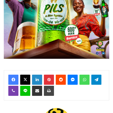
Facebook
X
Linkedin
Pinterest
Reddit
Messenger
WhatsApp
Telegra
Viber
Ligne
Partager par email
Imprimer