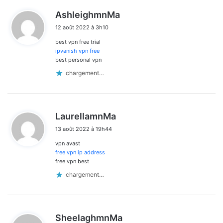
d
AshleighmnMa
i
12 août 2022 à 3h10
t
best vpn free trial
:
ipvanish vpn free
best personal vpn
chargement…
d
LaurellamnMa
i
13 août 2022 à 19h44
t
vpn avast
:
free vpn ip address
free vpn best
chargement…
d
SheelaghmnMa