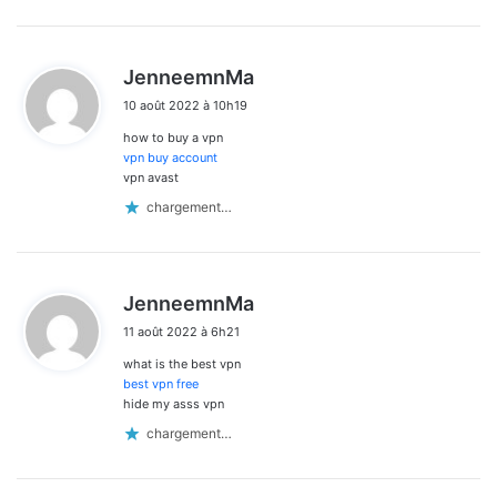
d
JenneemnMa
i
10 août 2022 à 10h19
t
how to buy a vpn
:
vpn buy account
vpn avast
chargement…
d
JenneemnMa
i
11 août 2022 à 6h21
t
what is the best vpn
:
best vpn free
hide my asss vpn
chargement…