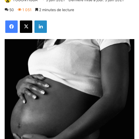
50
1 051
2 minutes de lecture
Facebook
X
Linkedin