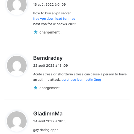
i
16 août 2022 à 0h09
t
how to buy a vpn server
:
free vpn download for mac
best vpn for windows 2022
chargement…
d
Bemdraday
i
22 août 2022 à 18h09
t
Acute stress or shortterm stress can cause a person to have
:
an asthma attack.
purchase ivermectin 3mg
chargement…
d
GladimnMa
i
24 août 2022 à 3h55
t
gay dating apps