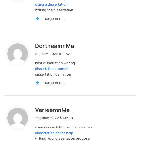
:
citing a dissertation
writing the dissertation
chargement…
d
DortheamnMa
i
21 juillet 2022 à 18h31
t
best dissertation writing
:
dissertation example
dissertation definition
chargement…
d
VerieemnMa
i
22 juillet 2022 à 14h08
t
cheap dissertation writing services
:
dissertation online help
writing your dissertation proposal