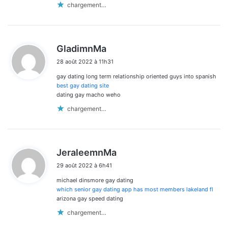
chargement…
d
GladimnMa
i
28 août 2022 à 11h31
t
gay dating long term relationship oriented guys into spanish
:
best gay dating site
dating gay macho weho
chargement…
d
JeraleemnMa
i
29 août 2022 à 6h41
t
michael dinsmore gay dating
:
which senior gay dating app has most members lakeland fl
arizona gay speed dating
chargement…