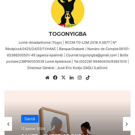
TOGONYIGBA
Lomé-Amadanhomé (Togo) | RCCM:TG-LOM 2018 A 5677 | N°
Récépissé:0425/24/03/11/HAAC | Banque:Orabank / Numéro de Compte:06101-
65386500501-49 (agence kpalimé) | Courriel:togonyigba@gmail.com | Boîte
postale:23BP90053539 Lomé Apédokoè | Tel:(00228) 99460630/93921010 |
Directeur Général : José-Éric Kodjo GAGLI (LeDivin)
Website
Facebook
X
Linkedin
Instagram
TikTok
Santé
17 janvier 2026