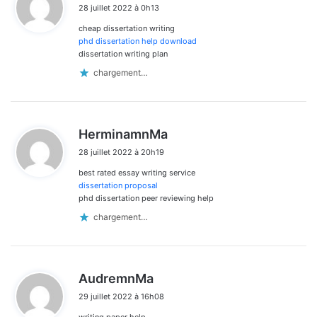
28 juillet 2022 à 0h13
t
cheap dissertation writing
:
phd dissertation help download
dissertation writing plan
chargement…
d
HerminamnMa
i
28 juillet 2022 à 20h19
t
best rated essay writing service
:
dissertation proposal
phd dissertation peer reviewing help
chargement…
d
AudremnMa
i
29 juillet 2022 à 16h08
t
writing paper help