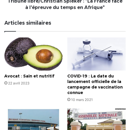
du
Tribune libre/Christian Spieker : "La France face
temps
à l'épreuve du temps en Afrique"
en
Afrique"
Articles similaires
Avocat : Sain et nutritif
COVID-19 : La date du
lancement officielle de la
22 avril 2023
campagne de vaccination
connue
10 mars 2021