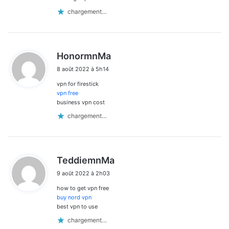
chargement…
d
HonormnMa
i
8 août 2022 à 5h14
t
vpn for firestick
:
vpn free
business vpn cost
chargement…
d
TeddiemnMa
i
9 août 2022 à 2h03
t
how to get vpn free
:
buy nord vpn
best vpn to use
chargement…