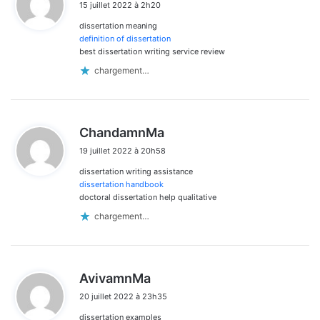
15 juillet 2022 à 2h20
t
dissertation meaning
:
definition of dissertation
best dissertation writing service review
chargement…
d
ChandamnMa
i
19 juillet 2022 à 20h58
t
dissertation writing assistance
:
dissertation handbook
doctoral dissertation help qualitative
chargement…
d
AvivamnMa
i
20 juillet 2022 à 23h35
t
dissertation examples