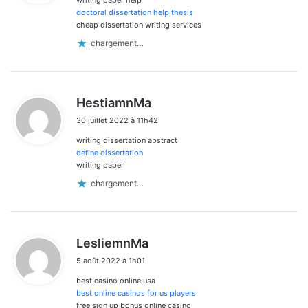
:
doctoral dissertation help thesis
cheap dissertation writing services
chargement…
d
HestiamnMa
i
30 juillet 2022 à 11h42
t
writing dissertation abstract
:
define dissertation
writing paper
chargement…
d
LesliemnMa
i
5 août 2022 à 1h01
t
best casino online usa
:
best online casinos for us players
free sign up bonus online casino