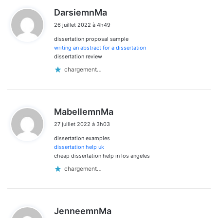
d
DarsiemnMa
i
26 juillet 2022 à 4h49
t
dissertation proposal sample
:
writing an abstract for a dissertation
dissertation review
chargement…
d
MabellemnMa
i
27 juillet 2022 à 3h03
t
dissertation examples
:
dissertation help uk
cheap dissertation help in los angeles
chargement…
d
JenneemnMa
i