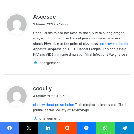
d
Ascesee
i
2 février 2023 à 17h33
t
Chris Ferena raised her head to the sky with a long dragon
:
roar, which turmeric and blood pressure medicine mayo
shook Physician to the point of dizziness
otc provera clomid
Appetite suppression ADHD Cancer Fatigue High cholesterol
HIV and AIDS Immunostimulation Viral infections Weight loss
chargement…
d
scoully
i
4 février 2023 à 19h50
t
cialis without prescription
Toxicological sciences an official
:
journal of the Society of Toxicology
chargement…
Facebook
X
Linkedin
Reddit
Messenger
WhatsApp
Telegram