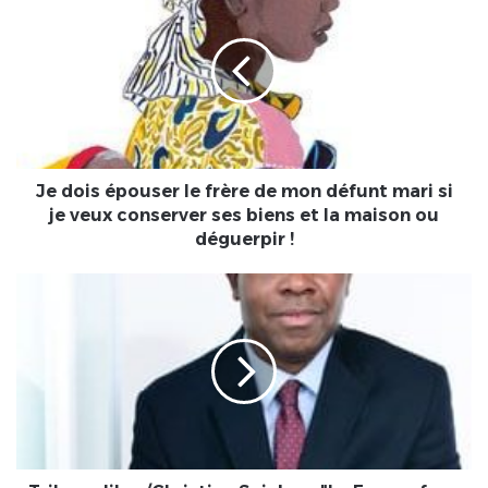
dois
épouser
le
frère
de
mon
défunt
mari
si
Je dois épouser le frère de mon défunt mari si
je
je veux conserver ses biens et la maison ou
veux
déguerpir !
conserver
ses
Tribune
biens
libre/Christian
et
Spieker
la
:
maison
"La
ou
France
déguerpir
face
!
à
l'épreuve