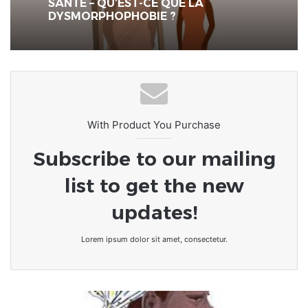
SANTE – QU’EST-CE QUE LA
DYSMORPHOPHOBIE ?
With Product You Purchase
Subscribe to our mailing
list to get the new
updates!
Lorem ipsum dolor sit amet, consectetur.
Je