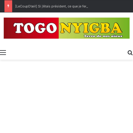
[LeCoupD’œil] Si j’étais président, ce que je ferai des « Évalas »
Menu