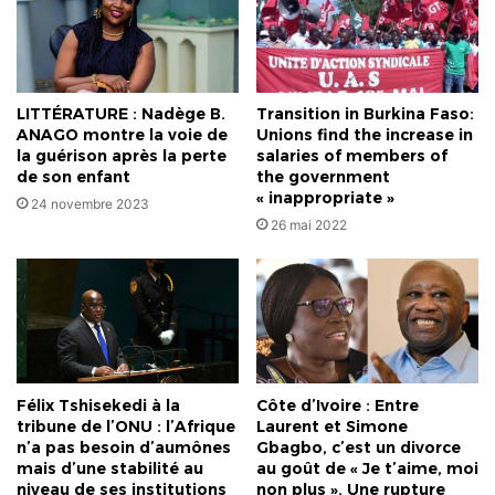
réduction
volontaire
de
leur
production
LITTÉRATURE : Nadège B.
Transition in Burkina Faso:
de
ANAGO montre la voie de
Unions find the increase in
pétrole
la guérison après la perte
salaries of members of
de son enfant
the government
« inappropriate »
24 novembre 2023
26 mai 2022
Félix Tshisekedi à la
Côte d’Ivoire : Entre
tribune de l’ONU : l’Afrique
Laurent et Simone
n’a pas besoin d’aumônes
Gbagbo, c’est un divorce
mais d’une stabilité au
au goût de « Je t’aime, moi
niveau de ses institutions
non plus ». Une rupture