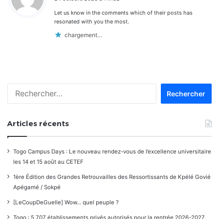
t
Let us know in the comments which of their posts has
:
resonated with you the most.
chargement…
Rechercher :
Articles récents
Togo Campus Days : Le nouveau rendez-vous de l’excellence universitaire
les 14 et 15 août au CETEF
1ère Édition des Grandes Retrouvailles des Ressortissants de Kpélé Govié
Apégamé / Sokpé
[LeCoupDeGuelle] Wow… quel peuple ?
Togo : 5 707 établissements privés autorisés pour la rentrée 2026-2027,