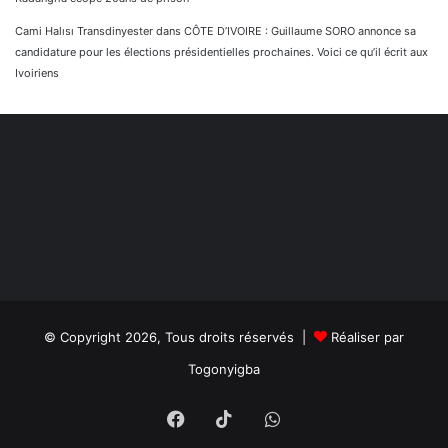
Cami Halısı Transdinyester
dans
CÔTE D’IVOIRE : Guillaume SORO annonce sa
candidature pour les élections présidentielles prochaines. Voici ce qu’il écrit aux
Ivoiriens
© Copyright 2026, Tous droits réservés |
Réaliser par
Togonyigba
Facebook
TikTok
WhatsApp