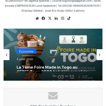
65386500501-49 (agence kpalimé) | Courriel:togonyigba@gmail.com | Boîte
postale:23BP90053539 Lomé Apédokoè | Tel:(00228) 99460630/93921010 |
Directeur Général : José-Éric Kodjo GAGLI (LeDivin)
Website
Facebook
X
Linkedin
Instagram
TikTok
Économie
4 juillet 2026
La 7ème Foire Made in Togo au
CETEF Togo 2000 bat déjà son plein