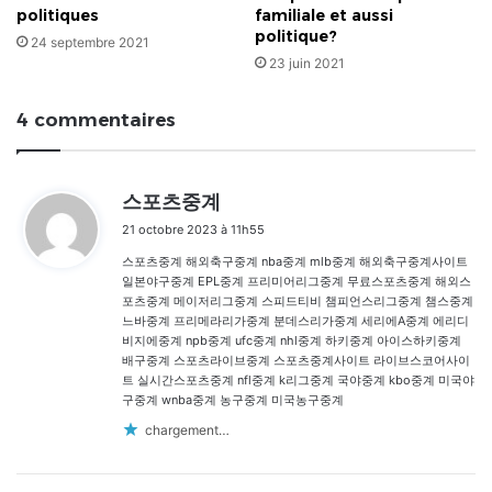
politiques
familiale et aussi
politique?
24 septembre 2021
23 juin 2021
4 commentaires
d
스포츠중계
i
21 octobre 2023 à 11h55
t
스포츠중계 해외축구중계 nba중계 mlb중계 해외축구중계사이트
:
일본야구중계 EPL중계 프리미어리그중계 무료스포츠중계 해외스
포츠중계 메이저리그중계 스피드티비 챔피언스리그중계 챔스중계
느바중계 프리메라리가중계 분데스리가중계 세리에A중계 에리디
비지에중계 npb중계 ufc중계 nhl중계 하키중계 아이스하키중계
배구중계 스포츠라이브중계 스포츠중계사이트 라이브스코어사이
트 실시간스포츠중계 nfl중계 k리그중계 국야중계 kbo중계 미국야
구중계 wnba중계 농구중계 미국농구중계
chargement…