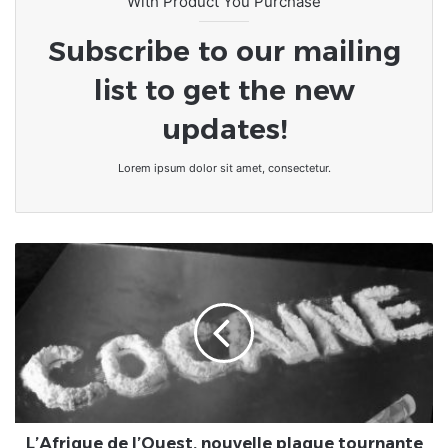
With Product You Purchase
Subscribe to our mailing
list to get the new
updates!
Lorem ipsum dolor sit amet, consectetur.
L’Afrique
de
l’Ouest,
nouvelle
plaque
tournante
de
la
cocaïne
L’Afrique de l’Ouest, nouvelle plaque tournante