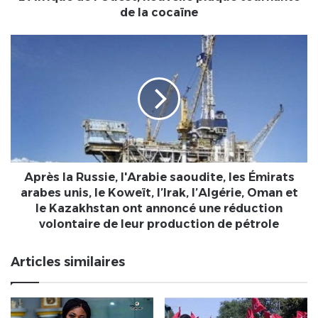
de la cocaïne
Après
la
Russie,
l'Arabie
saoudite, les
Émirats
arabes
unis,
le
Koweït,
Après la Russie, l'Arabie saoudite, les Émirats
l’Irak,
arabes unis, le Koweït, l’Irak, l’Algérie, Oman et
l’Algérie,
le Kazakhstan ont annoncé une réduction
Oman
volontaire de leur production de pétrole
et
le
Articles similaires
Kazakhstan
ont
annoncé
une