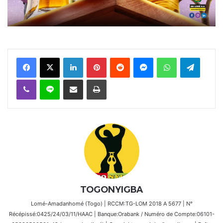
Facebook
X
Linkedin
Pinterest
Reddit
Messenger
WhatsApp
Telegra
Viber
Ligne
Partager par email
Imprimer
TOGONYIGBA
Lomé-Amadanhomé (Togo) | RCCM:TG-LOM 2018 A 5677 | N°
Récépissé:0425/24/03/11/HAAC | Banque:Orabank / Numéro de Compte:06101-