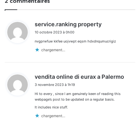
2 commentaires
d
service.ranking property
i
10 octobre 2023 à 0h00
t
nvgprwfuw kkfee uojvwpt eqsm hdxdnqumucrigiz
:
chargement…
d
vendita online di eurax a Palermo
i
3 novembre 2023 à 1h19
t
Hi to every , since I am genuinely keen of reading this
:
webpage’s post to be updated on a regular basis.
It includes nice stuff.
chargement…