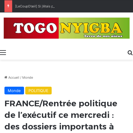
[LeCoupD’œil] Si j’étais président, ce que je ferai des « Évalas »
Menu
Accueil
/
Monde
Monde
POLITIQUE
FRANCE/Rentrée politique
de l’exécutif ce mercredi :
des dossiers importants à