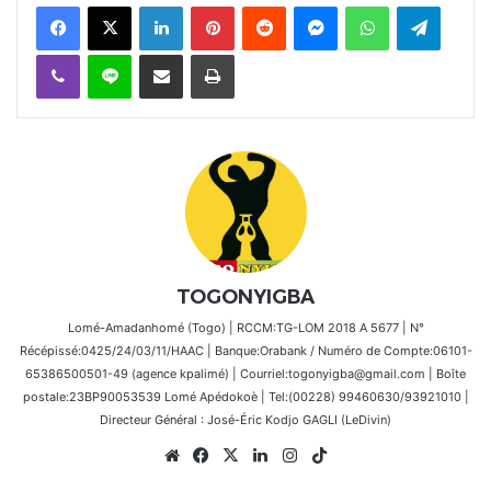
Facebook
X
Linkedin
Pinterest
Reddit
Messenger
WhatsApp
Telegra
Viber
Ligne
Partager par email
Imprimer
TOGONYIGBA
Lomé-Amadanhomé (Togo) | RCCM:TG-LOM 2018 A 5677 | N°
Récépissé:0425/24/03/11/HAAC | Banque:Orabank / Numéro de Compte:06101-
65386500501-49 (agence kpalimé) | Courriel:togonyigba@gmail.com | Boîte
postale:23BP90053539 Lomé Apédokoè | Tel:(00228) 99460630/93921010 |
Directeur Général : José-Éric Kodjo GAGLI (LeDivin)
Website
Facebook
X
Linkedin
Instagram
TikTok