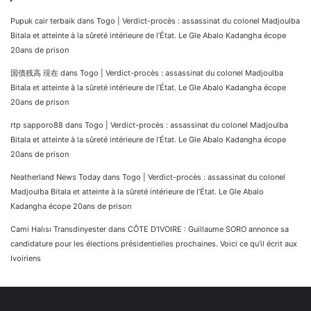
Pupuk cair terbaik
dans
Togo | Verdict-procès : assassinat du colonel Madjoulba
Bitala et atteinte à la sûreté intérieure de l’État. Le Gle Abalo Kadangha écope
20ans de prison
国債残高 現在
dans
Togo | Verdict-procès : assassinat du colonel Madjoulba
Bitala et atteinte à la sûreté intérieure de l’État. Le Gle Abalo Kadangha écope
20ans de prison
rtp sapporo88
dans
Togo | Verdict-procès : assassinat du colonel Madjoulba
Bitala et atteinte à la sûreté intérieure de l’État. Le Gle Abalo Kadangha écope
20ans de prison
Neatherland News Today
dans
Togo | Verdict-procès : assassinat du colonel
Madjoulba Bitala et atteinte à la sûreté intérieure de l’État. Le Gle Abalo
Kadangha écope 20ans de prison
Cami Halısı Transdinyester
dans
CÔTE D’IVOIRE : Guillaume SORO annonce sa
candidature pour les élections présidentielles prochaines. Voici ce qu’il écrit aux
Ivoiriens