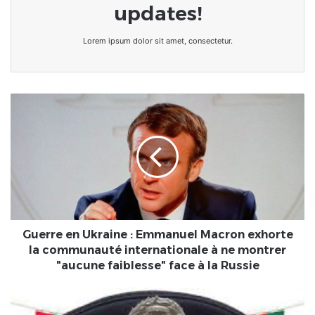
updates!
Lorem ipsum dolor sit amet, consectetur.
Guerre
en
Ukraine
:
Emmanuel
Macron
exhorte
la
communauté
internationale
Guerre en Ukraine : Emmanuel Macron exhorte
à
la communauté internationale à ne montrer
ne
"aucune faiblesse" face à la Russie
montrer
"aucune
TOGO
faiblesse"
: