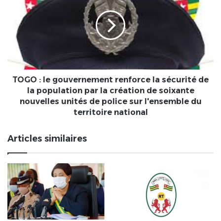
face
le
à
gouvernement
la
renforce
Russie
la
sécurité
de
la
population
TOGO : le gouvernement renforce la sécurité de
par
la population par la création de soixante
la
nouvelles unités de police sur l'ensemble du
création
territoire national
de
soixante
Articles similaires
nouvelles
unités
de
police
sur
l'ensemble
du
territoire