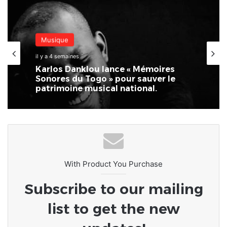
Santé
24 juin 2026
Musique
Lomé accueille la 2ème édition
il y a 4 semaines
d’HUMANIS : la santé pour tous au
cœur du CETEF
Karlos Danklou lance « Mémoires
Sonores du Togo » pour sauver le
patrimoine musical national.
With Product You Purchase
Subscribe to our mailing
list to get the new