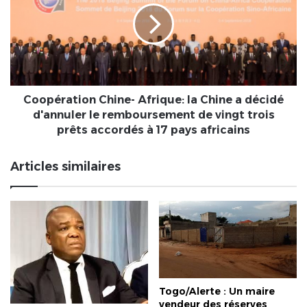
la
Chine
a
décidé
d'annuler
le
remboursement
Coopération Chine- Afrique: la Chine a décidé
de
d'annuler le remboursement de vingt trois
vingt
prêts accordés à 17 pays africains
trois
prêts
Articles similaires
accordés
à
17
pays
africains
Togo/Alerte : Un maire
vendeur des réserves