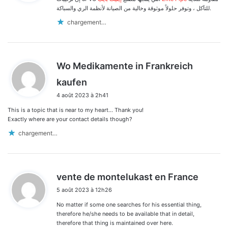
:
للتآكل ، وتوفر حلولاً موثوقة وخالية من الصيانة لأنظمة الري والسباكة.
chargement…
Wo Medikamente in Frankreich
d
kaufen
i
4 août 2023 à 2h41
t
This is a topic that is near to my heart… Thank you!
:
Exactly where are your contact details though?
chargement…
d
vente de montelukast en France
i
5 août 2023 à 12h26
t
No matter if some one searches for his essential thing,
:
therefore he/she needs to be available that in detail,
therefore that thing is maintained over here.