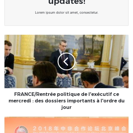
updates!
Lorem ipsum dolor sit amet, consectetur.
FRANCE/Rentrée
politique
de
l'exécutif
ce
mercredi
:
des
dossiers
importants
FRANCE/Rentrée politique de l'exécutif ce
à
mercredi : des dossiers importants à l'ordre du
l'ordre
jour
du
jour
Coopération
Chine-
Afrique: