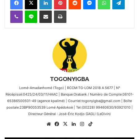
Viber
Ligne
Partager par email
Imprimer
TOGONYIGBA
Lomé-Amadanhomé (Togo) | RCCM:TG-LOM 2018 A 5677 | N°
Récépissé:0425/24/03/11/HAAC | Banque:Orabank / Numéro de Compte:06101-
65386500501-49 (agence kpalimé) | Courriel:togonyigba@gmail.com | Boîte
postale:23BP90053539 Lomé Apédokoè | Tel:(00228) 99460630/93921010 |
Directeur Général : José-Éric Kodjo GAGLI (LeDivin)
Website
Facebook
X
Linkedin
Instagram
TikTok