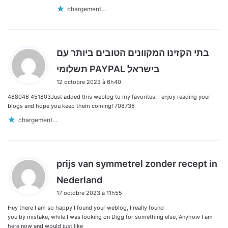
chargement…
בתי הקזינו המקוונים הטובים ביותר עם
d
תשלומי PAYPAL בישראל
i
12 octobre 2023 à 6h40
t
488046 451803Just added this weblog to my favorites. I enjoy reading your
:
blogs and hope you keep them coming! 708736
chargement…
prijs van symmetrel zonder recept in
d
Nederland
i
17 octobre 2023 à 11h55
t
Hey there I am so happy I found your weblog, I really found
:
you by mistake, while I was looking on Digg for something else, Anyhow I am
here now and would just like