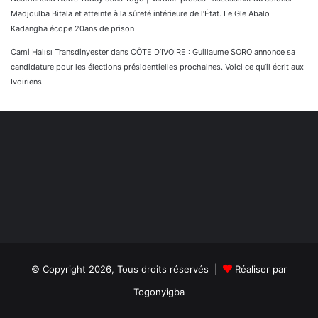
Madjoulba Bitala et atteinte à la sûreté intérieure de l’État. Le Gle Abalo
Kadangha écope 20ans de prison
Cami Halısı Transdinyester
dans
CÔTE D’IVOIRE : Guillaume SORO annonce sa
candidature pour les élections présidentielles prochaines. Voici ce qu’il écrit aux
Ivoiriens
© Copyright 2026, Tous droits réservés |
Réaliser par
Togonyigba