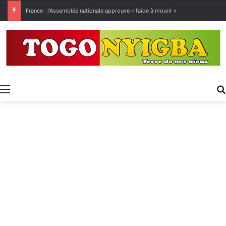
France : l’Assemblée nationale approuve « l’aide à mourir »
Menu