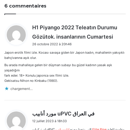
6 commentaires
H1 Piyango 2022 Teleatın Durumu
d
Gözütok. insanlarının Cumartesi
i
26 octobre 2022 à 20h46
t
Japon erotik filmi izle. Kocası savaşa giden bir Japon kadın, mahallenin yakışıklı
:
bahçivanına aşık olur.
Bu arada mahalleye gelen bir düşman subayı bu güzel kadının yasak aşk
yaşadığını
fark eder. 18+ Konulu japonca sex filmi izle.
Gekisatsu Nihon no Kinbaku (1980).
chargement…
d
مورد أنابيب uPVC في العراق
i
12 juillet 2023 à 18h33
t
مقاومة للغاية
إيليت بايب Elite Pipe
إن تركيبات uPVC التي ينتجها مصنع