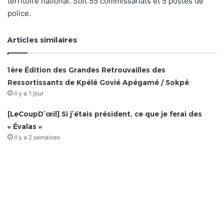
territoire national. Soit 55 commissariats et 5 postes de
police.
Articles similaires
1ère Édition des Grandes Retrouvailles des
Ressortissants de Kpélé Govié Apégamé / Sokpé
il y a 1 jour
[LeCoupD’œil] Si j’étais président, ce que je ferai des
« Évalas »
il y a 2 semaines