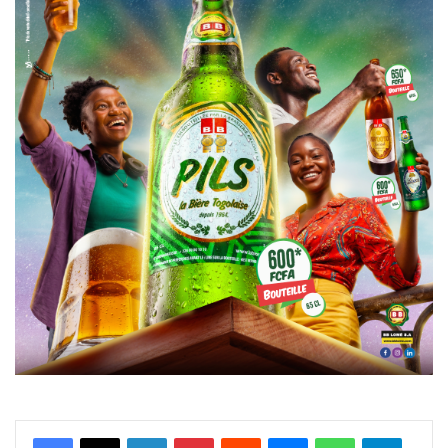
Facebook
X
Linkedin
Pinterest
Reddit
Messenger
WhatsApp
Telegra