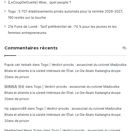
[LeCoupDeGuelle] Wow… quel peuple ?
Togo : 5 707 établissements privés autorisés pour la rentrée 2026-2027,
160 restés sur la touche
21e Foire de Lomé : Tarif préférentiel de -70 % pour les jeunes et les
femmes entrepreneures
Commentaires récents
Pupuk cair terbaik
dans
Togo | Verdict-procès : assassinat du colonel Madjoulba
Bitala et atteinte à la sûreté intérieure de l’État. Le Gle Abalo Kadangha écope
20ans de prison
国債残高 現在
dans
Togo | Verdict-procès : assassinat du colonel Madjoulba
Bitala et atteinte à la sûreté intérieure de l’État. Le Gle Abalo Kadangha écope
20ans de prison
rtp sapporo88
dans
Togo | Verdict-procès : assassinat du colonel Madjoulba
Bitala et atteinte à la sûreté intérieure de l’État. Le Gle Abalo Kadangha écope
20ans de prison
Neatherland News Today
dans
Togo | Verdict-procès : assassinat du colonel