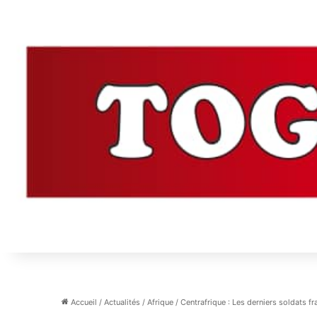
Accueil
/
Actualités
/
Afrique
/
Centrafrique : Les derniers soldats fr