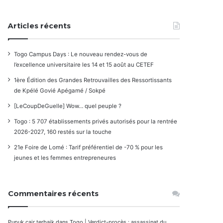
Articles récents
Togo Campus Days : Le nouveau rendez-vous de
l’excellence universitaire les 14 et 15 août au CETEF
1ère Édition des Grandes Retrouvailles des Ressortissants
de Kpélé Govié Apégamé / Sokpé
[LeCoupDeGuelle] Wow… quel peuple ?
Togo : 5 707 établissements privés autorisés pour la rentrée
2026-2027, 160 restés sur la touche
21e Foire de Lomé : Tarif préférentiel de -70 % pour les
jeunes et les femmes entrepreneures
Commentaires récents
Pupuk cair terbaik
dans
Togo | Verdict-procès : assassinat du