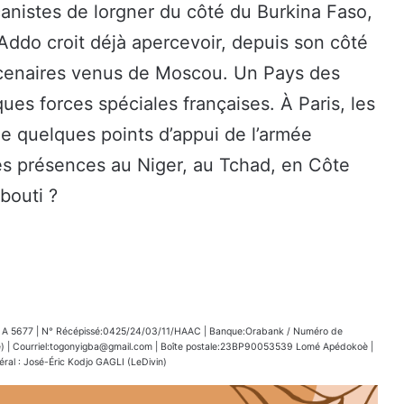
icanistes de lorgner du côté du Burkina Faso,
ddo croit déjà apercevoir, depuis son côté
ercenaires venus de Moscou. Un Pays des
es forces spéciales françaises. À Paris, les
 de quelques points d’appui de l’armée
es présences au Niger, au Tchad, en Côte
bouti ?
5677 | N° Récépissé:0425/24/03/11/HAAC | Banque:Orabank / Numéro de
| Courriel:togonyigba@gmail.com | Boîte postale:23BP90053539 Lomé Apédokoè |
al : José-Éric Kodjo GAGLI (LeDivin)