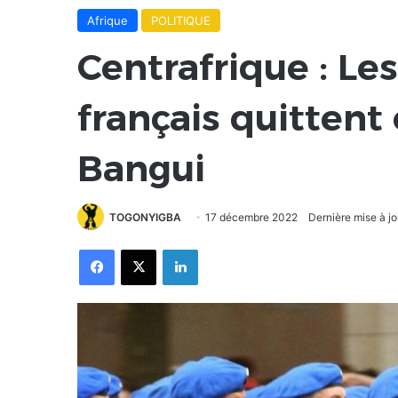
Afrique
POLITIQUE
Centrafrique : Le
français quittent
Bangui
TOGONYIGBA
17 décembre 2022
Dernière mise à j
Facebook
X
Linkedin