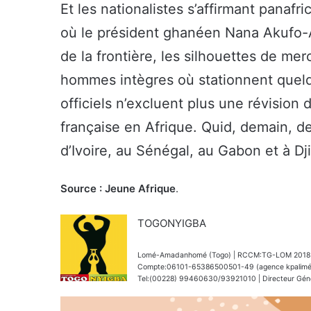
Et les nationalistes s’affirmant panafr
où le président ghanéen Nana Akufo-A
de la frontière, les silhouettes de m
hommes intègres où stationnent quelqu
officiels n’excluent plus une révision
française en Afrique. Quid, demain, d
d’Ivoire, au Sénégal, au Gabon et à Dji
Source : Jeune Afrique
.
TOGONYIGBA
Lomé-Amadanhomé (Togo) | RCCM:TG-LOM 2018 A 
Compte:06101-65386500501-49 (agence kpalimé) 
Tel:(00228) 99460630/93921010 | Directeur Génér