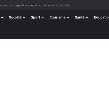
 entreprises togolaises pour la « Journée économique »
Société
Sport
Tourisme
Santé
Éducati