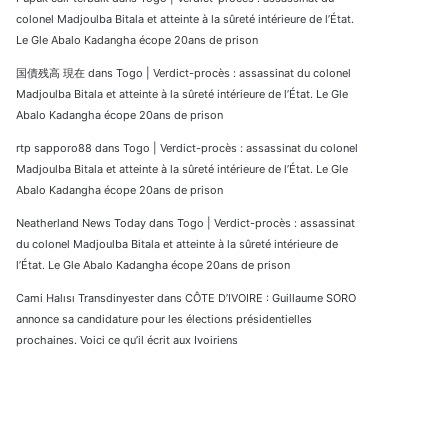
colonel Madjoulba Bitala et atteinte à la sûreté intérieure de l’État.
Le Gle Abalo Kadangha écope 20ans de prison
国債残高 現在
dans
Togo | Verdict-procès : assassinat du colonel
Madjoulba Bitala et atteinte à la sûreté intérieure de l’État. Le Gle
Abalo Kadangha écope 20ans de prison
rtp sapporo88
dans
Togo | Verdict-procès : assassinat du colonel
Madjoulba Bitala et atteinte à la sûreté intérieure de l’État. Le Gle
Abalo Kadangha écope 20ans de prison
Neatherland News Today
dans
Togo | Verdict-procès : assassinat
du colonel Madjoulba Bitala et atteinte à la sûreté intérieure de
l’État. Le Gle Abalo Kadangha écope 20ans de prison
Cami Halısı Transdinyester
dans
CÔTE D’IVOIRE : Guillaume SORO
annonce sa candidature pour les élections présidentielles
prochaines. Voici ce qu’il écrit aux Ivoiriens